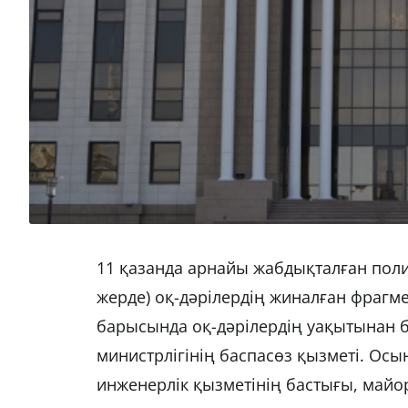
11 қазанда арнайы жабдықталған пол
жерде) оқ-дәрілердің жиналған фраг
барысында оқ-дәрілердің уақытынан 
министрлігінің баспасөз қызметі. Осы
инженерлік қызметінің бастығы, майор