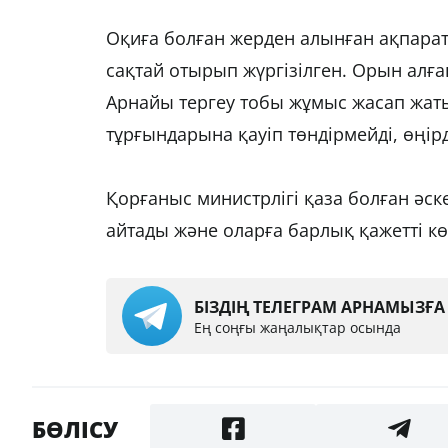
Оқиға болған жерден алынған ақпаратқ
сақтай отырып жүргізілген. Орын алғ
Арнайы тергеу тобы жұмыс жасап жаты
тұрғындарына қауіп төндірмейді, өңірд
Қорғаныс министрлігі қаза болған әс
айтады және оларға барлық қажетті кө
БІЗДІҢ ТЕЛЕГРАМ АРНАМЫЗҒ
Ең соңғы жаңалықтар осында
БӨЛІСУ