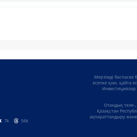
Мерзімді баспасөз 
есепке қою, қайта е
Инвестициялар 
Отандық теле-,
Қазақстан Республ
ақпараттандыру және 
7k
56k