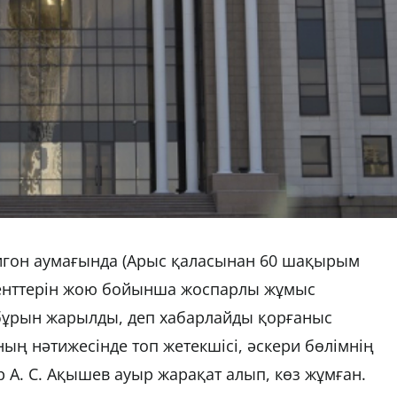
игон аумағында (Арыс қаласынан 60 шақырым
менттерін жою бойынша жоспарлы жұмыс
бұрын жарылды, деп хабарлайды қорғаныс
ның нәтижесінде топ жетекшісі, әскери бөлімнің
 А. С. Ақышев ауыр жарақат алып, көз жұмған.