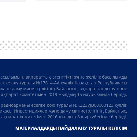
басылымын, ақпараттық агенттікті және желілік басылымды
сепке алу туралы №17614-АА куәлік Қазақстан Республикасы
және даму министрлігінің Байланыс, ақпараттандыру және
ақпарат комитетімен 2019 жылдың 15 наурызында берілді.
 радиоарнаны есепке қою туралы №KZ23VJB00000123 куәлік
икасы Инвестициялар және даму министрлігінің Байланыс,
ақпарат комитетімен 2016 жылдың 8 қыркүйегінде берілді.
МАТЕРИАЛДАРДЫ ПАЙДАЛАНУ ТУРАЛЫ КЕЛІСІМ