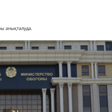
ры анықталуда.