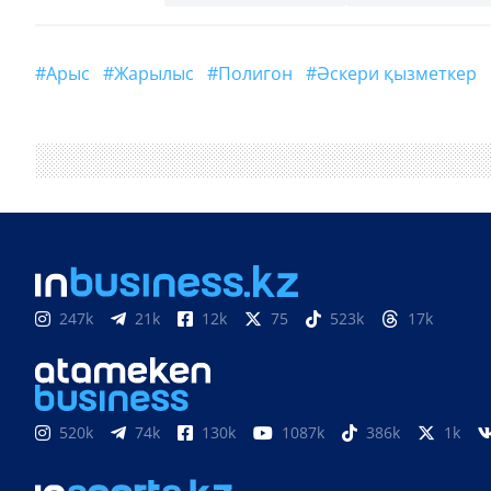
#Арыс
#жарылыс
#полигон
#әскери қызметкер
247k
21k
12k
75
523k
17k
520k
74k
130k
1087k
386k
1k