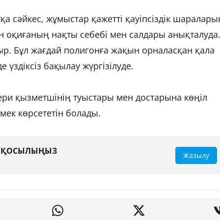
а сәйкес, жұмыстар қажетті қауіпсіздік шаралары
ан оқиғаның нақты себебі мен салдары анықталуда
р. Бұл жағдай полигонға жақын орналасқан қала
е үздіксіз бақылау жүргізілуде.
кери қызметшінің туыстары мен достарына көңіл
мек көрсететін болады.
А ҚОСЫЛЫҢЫЗ
Жазылу