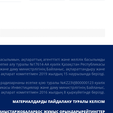
басылымын, ақпараттық агенттікті және желілік басылымды
сепке алу туралы №17614-АА куәлік Қазақстан Республикасы
және даму министрлігінің Байланыс, ақпараттандыру және
ақпарат комитетімен 2019 жылдың 15 наурызында берілді.
 радиоарнаны есепке қою туралы №KZ23VJB00000123 куәлік
икасы Инвестициялар және даму министрлігінің Байланыс,
ақпарат комитетімен 2016 жылдың 8 қыркүйегінде берілді.
МАТЕРИАЛДАРДЫ ПАЙДАЛАНУ ТУРАЛЫ КЕЛІСІМ
АНЫСТАР
ЖОБАЛАР
БОС ЖҰМЫС ОРЫНДАРЫ
РЕЙТИНГТЕР