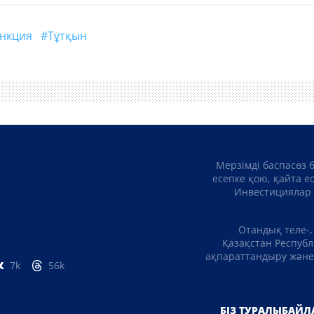
санкция
#тұтқын
Мерзімді баспасөз 
есепке қою, қайта е
Инвестициялар 
Отандық теле-,
Қазақстан Республ
ақпараттандыру және 
7k
56k
БІЗ ТУРАЛЫ
БАЙЛ