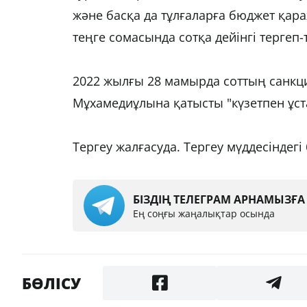
және басқа да тұлғаларға бюджет қа
теңге сомасында сотқа дейінгі тергеп-т
2022 жылғы 28 мамырда соттың санкц
Мұхамедиұлына қатысты "күзетпен ұст
Тергеу жалғасуда. Тергеу мүддесіндегі
БІЗДІҢ ТЕЛЕГРАМ АРНАМЫЗҒ
Ең соңғы жаңалықтар осында
БӨЛІСУ