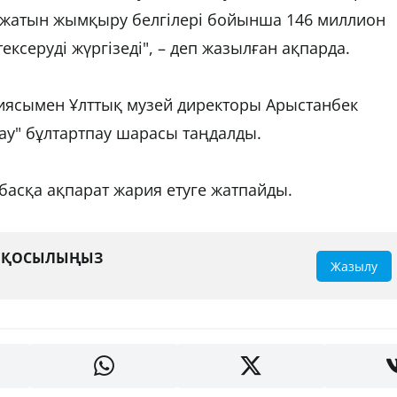
ражатын жымқыру белгілері бойынша 146 миллион
ексеруді жүргізеді", – деп жазылған ақпарда.
иясымен Ұлттық музей директоры Арыстанбек
ау" бұлтартпау шарасы таңдалды.
 басқа ақпарат жария етуге жатпайды.
А ҚОСЫЛЫҢЫЗ
Жазылу