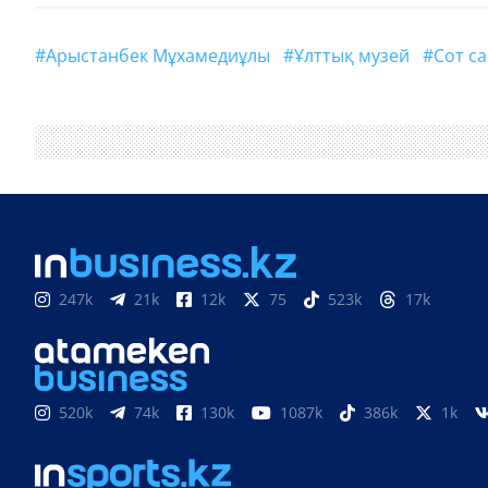
#Арыстанбек Мұхамедиұлы
#Ұлттық музей
#сот 
247k
21k
12k
75
523k
17k
520k
74k
130k
1087k
386k
1k