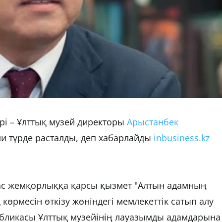
і – Ұлттық музей директоры
Арыстанбек
и түрде расталды, деп хабарлайды
inbusiness.kz
ас жемқорлыққа қарсы қызмет "Алтын адамның
көрмесін өткізу жөніндегі мемлекеттік сатып алу
убликасы Ұлттық музейінің лауазымды адамдарына