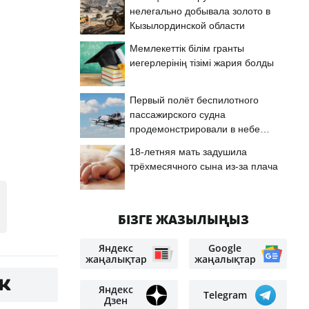
нелегально добывала золото в
Кызылординской области
Мемлекеттік білім гранты
иегерлерінің тізімі жария болды
Первый полёт беспилотного
пассажирского судна
продемонстрировали в небе
Астаны
18-летняя мать задушила
трёхмесячного сына из-за плача
БІЗГЕ ЖАЗЫЛЫҢЫЗ
Яндекс
Google
жаңалықтар
жаңалықтар
Яндекс
Telegram
Дзен