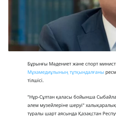
Бұрынғы Мәдениет және спорт министр
Мұхамедиұлының тұтқындалғаны
ресм
тілшісі.
"Нұр-Cұлтан қаласы бойынша Сыбайл
әлем музейлеріне шеруі" халықаралық 
туралы шарт аясында Қазақстан Респ