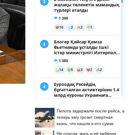
Пилота задержали после рейса, а
теперь ему грозит смертная
казнь: что нашли в его сумке
Не спасла: мать и её ребёнок