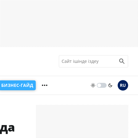
БИЗНЕС-ГАЙД
RU
да