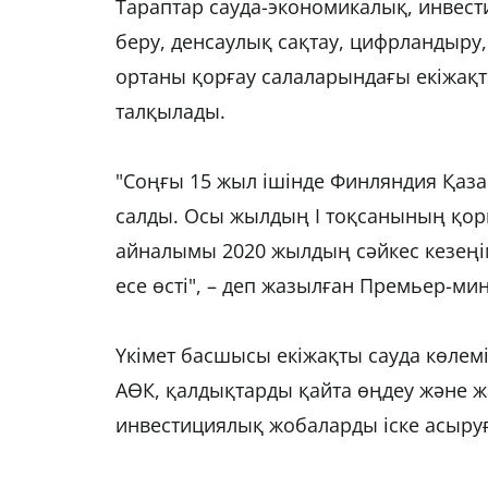
Тараптар сауда-экономикалық, инвести
беру, денсаулық сақтау, цифрландыр
ортаны қорғау салаларындағы екіжақ
талқылады.
"Соңғы 15 жыл ішінде Финляндия Қаза
салды. Осы жылдың I тоқсанының қо
айналымы 2020 жылдың сәйкес кезеңім
есе өсті", – деп жазылған Премьер-ми
Үкімет басшысы екіжақты сауда көлем
АӨК, қалдықтарды қайта өңдеу және 
инвестициялық жобаларды іске асыруға 