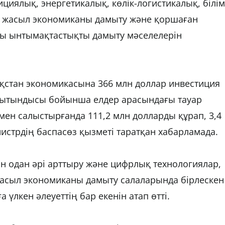
циялық, энергетикалық, көлік-логистикалық, білім
у, жасыл экономиканы дамыту және қоршаған
ты ынтымақтастықты дамыту мәселелерін
қстан экономикасына 366 млн доллар инвестиция
рытындысы бойынша елдер арасындағы тауар
ен салыстырғанда 111,2 млн долларды құрап, 3,4
нистрдің баспасөз қызметі таратқан хабарламада.
ін одан әрі арттыру және цифрлық технологиялар,
жасыл экономиканы дамыту салаларында бірлескен
үлкен әлеуеттің бар екенін атап өтті.