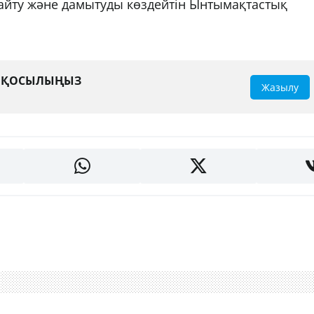
айту және дамытуды көздейтін Ынтымақтастық
А ҚОСЫЛЫҢЫЗ
Жазылу