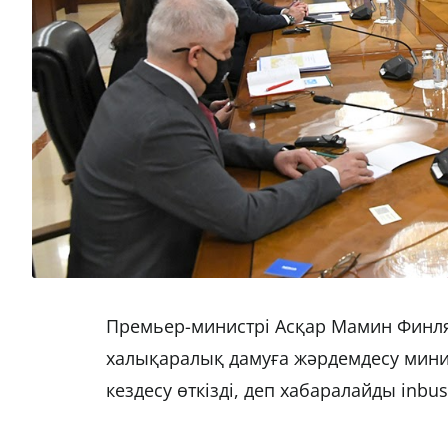
Премьер-министрі Асқар Мамин Финл
халықаралық дамуға жәрдемдесу мини
кездесу өткізді, деп хабаралайды inbus