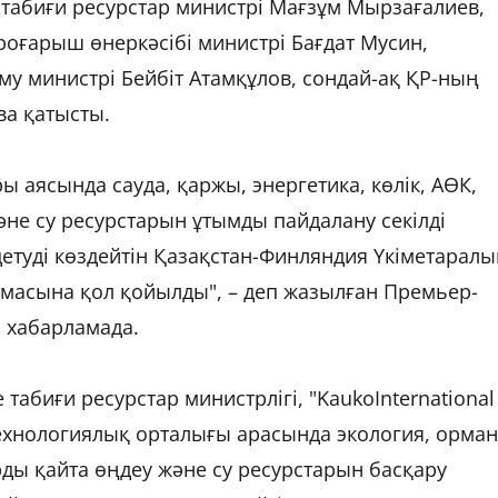
 табиғи ресурстар министрі Мағзұм Мырзағалиев,
оғарыш өнеркәсібі министрі Бағдат Мусин,
у министрі Бейбіт Атамқұлов, сондай-ақ ҚР-ның
ва қатысты.
ы аясында сауда, қаржы, энергетика, көлік, АӨК,
және су ресурстарын ұтымды пайдалану секілді
туді көздейтін Қазақстан-Финляндия Үкіметаралы
асына қол қойылды", – деп жазылған Премьер-
н хабарламада.
 табиғи ресурстар министрлігі, "KaukoInternational
ехнологиялық орталығы арасында экология, орман
ы қайта өңдеу және су ресурстарын басқару