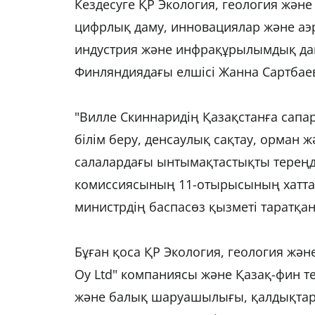
Кездесуге ҚР Экология, геология және
цифрлық даму, инновациялар және аэр
индустрия және инфрақұрылымдық дам
Финляндиядағы елшісі Жанна Сартбае
"Вилле Скиннаридің Қазақстанға сапар
білім беру, денсаулық сақтау, орман 
салалардағы ынтымақтастықты тереңде
комиссиясының 11-отырысының хаттам
министрдің баспасөз қызметі таратқа
Бұған қоса ҚР Экология, геология және
Oy Ltd" компаниясы және Қазақ-фин т
және балық шаруашылығы, қалдықтард