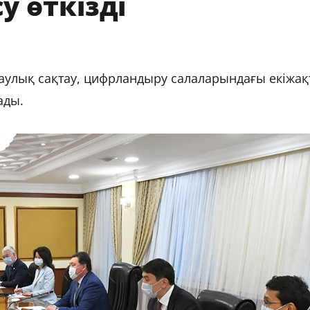
у өткізді
саулық сақтау, цифрландыру салаларындағы екіжа
ады.