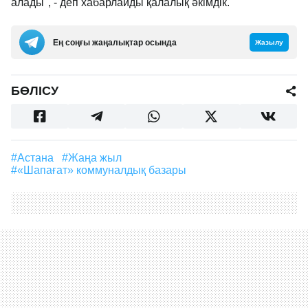
алады", - деп хабарлайды қалалық әкімдік.
Ең соңғы жаңалықтар осында
Жазылу
БӨЛІСУ
#Астана
#жаңа жыл
#«Шапағат» коммуналдық базары