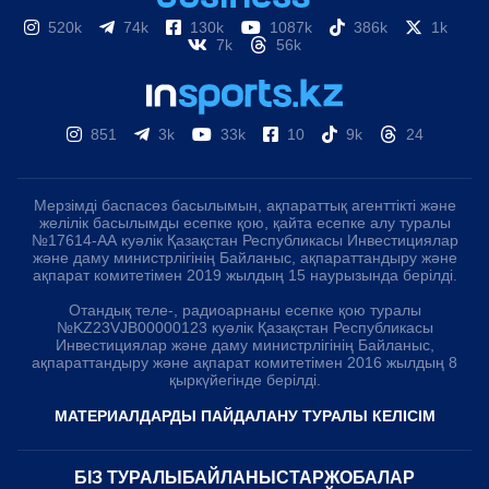
520k
74k
130k
1087k
386k
1k
7k
56k
851
3k
33k
10
9k
24
Мерзімді баспасөз басылымын, ақпараттық агенттікті және
желілік басылымды есепке қою, қайта есепке алу туралы
№17614-АА куәлік Қазақстан Республикасы Инвестициялар
және даму министрлігінің Байланыс, ақпараттандыру және
ақпарат комитетімен 2019 жылдың 15 наурызында берілді.
Отандық теле-, радиоарнаны есепке қою туралы
№KZ23VJB00000123 куәлік Қазақстан Республикасы
Инвестициялар және даму министрлігінің Байланыс,
ақпараттандыру және ақпарат комитетімен 2016 жылдың 8
қыркүйегінде берілді.
МАТЕРИАЛДАРДЫ ПАЙДАЛАНУ ТУРАЛЫ КЕЛІСІМ
БІЗ ТУРАЛЫ
БАЙЛАНЫСТАР
ЖОБАЛАР