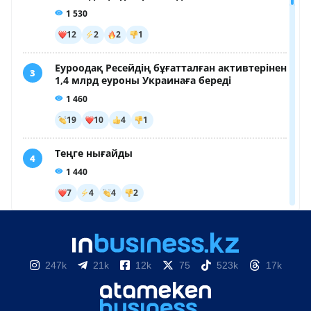
247k
21k
12k
75
523k
17k