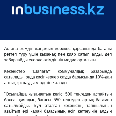
Астана әкімдігі жаңажыл мерекесі қарсаңында бағаны
реттеп тұру үшін қызанақ пен қияр сатып алды, деп
хабарлайды елорда әкімдігінің медиа орталығы.
Көкөністер "Шапағат" коммуналдық базарында
сатылады, онда кәсіпкерлер сауда барысында 10%-дан
артық қоспауды міндетіне алады.
"Осылайша қызанақтың келісі 500 теңгеден аспайтын
болса, қиярдың бағасы 550 теңгеден артық бағамен
сатылмайды. Бұл аталған көкөністің тапшылығын
азайтып әрі қарай бағасының өсіп кетпеуінің алдын