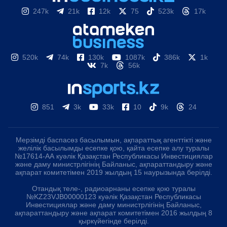
247k
21k
12k
75
523k
17k
520k
74k
130k
1087k
386k
1k
7k
56k
851
3k
33k
10
9k
24
Мерзімді баспасөз басылымын, ақпараттық агенттікті және
желілік басылымды есепке қою, қайта есепке алу туралы
№17614-АА куәлік Қазақстан Республикасы Инвестициялар
және даму министрлігінің Байланыс, ақпараттандыру және
ақпарат комитетімен 2019 жылдың 15 наурызында берілді.
Отандық теле-, радиоарнаны есепке қою туралы
№KZ23VJB00000123 куәлік Қазақстан Республикасы
Инвестициялар және даму министрлігінің Байланыс,
ақпараттандыру және ақпарат комитетімен 2016 жылдың 8
қыркүйегінде берілді.