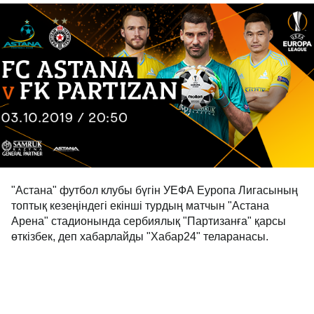
"Астана" футбол клубы бүгін УЕФА Еуропа Лигасының
топтық кезеңіндегі екінші турдың матчын "Астана
Арена" стадионында сербиялық "Партизанға" қарсы
өткізбек, деп хабарлайды "Хабар24" теларанасы.