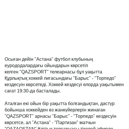
Осыған дейін "Астана" футбол клубының
еурододалардағы ойындарын көрсетіп
келген "QAZSPORT" телеарнасы бұл уақытта
Құрлықтық хоккей лигасындағы "Барыс" - "Торпедо"
кездесуін көрсетеді. Хоккей кездесуі елорда уақытымен
сағат 19:30-да басталады.
Аталған екі ойын бір уақытта болғандықтан, дәстүр
бойынша хоккейден өз жанкүйерлерін жинаған
"QAZSPORT" арнасы "Барыс" - "Торпедо" кездесуін
көрсетсе, ал "Астана" - "Партизан" матчын
"QAZAQSTAN" Ұлттық телеарнасы тікелей эфирде