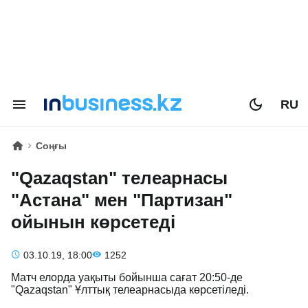
RU
Соңғы
"Qazaqstan" телеарнасы
"Астана" мен "Партизан"
ойынын көрсетеді
03.10.19, 18:00
1252
Матч елорда уақыты бойынша сағат 20:50-де
"Qazaqstan" Ұлттық телеарнасыда көрсетіледі.