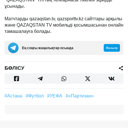
ұсынады.
Матчтарды qazaqstan.tv, qazsporttv.kz cайттары арқылы
және QAZAQSTAN TV мобильді қосымшасынан онлайн
тамашалауға болады.
Ең соңғы жаңалықтар осында
Жазылу
БӨЛІСУ
#Астана
#футбол
#УЕФА
#«Партизан»