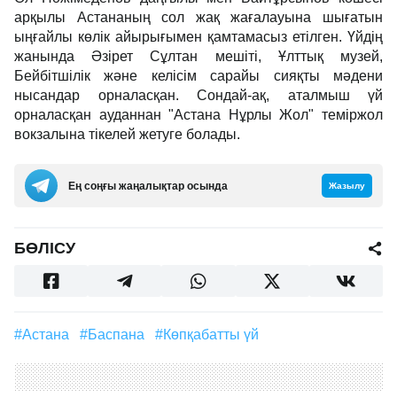
арқылы Астананың сол жақ жағалауына шығатын
ыңғайлы көлік айырығымен қамтамасыз етілген. Үйдің
жанында Әзірет Сұлтан мешіті, Ұлттық музей,
Бейбітшілік және келісім сарайы сияқты мәдени
нысандар орналасқан. Сондай-ақ, аталмыш үй
орналасқан ауданнан "Астана Нұрлы Жол" теміржол
вокзалына тікелей жетуге болады.
Ең соңғы жаңалықтар осында
Жазылу
БӨЛІСУ
#Астана
#баспана
#көпқабатты үй