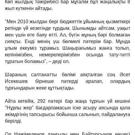
Көп жылдық тәжірибесі бар мұғалім бұл жаңалықты 8
жыл күткенін айтады.
"Мен 2010 жылдан бері бюджеттік ұйымның қызметкері
ретінде үй кезегінде тұрдым. Шынымды айтсам, уақыт
мен үшін өте баяу өтті. Ал, бүгін мұның бәрі болмаған
сияқты. Енді менің үш бөлмелі пәтерім бар. Мұнда
ұлым екеуміз тұрамыз. Шаңырағымыз жанға толып,
келінімізбен, немерелерімізбен осында тату-тәтті
тұратын боламыз", – деді ол.
Шараның салтанатты бөлімі аяқталған соң Әсет
Исекешев бірнеше пәтерді аралап, олардың
тұрғындарын жеке құттықтады.
Айта кетейік, 292 пәтері бар жаңа тұрғын үй кешені
"Нұрлы жер" бағдарламасын іске асыру аясында қала
әкімдігінің тапсырысы бойынша салынып, пайдалануға
берілді.
Ол Нәжімеденов даңғылы мен Байтұрсынов көшесі