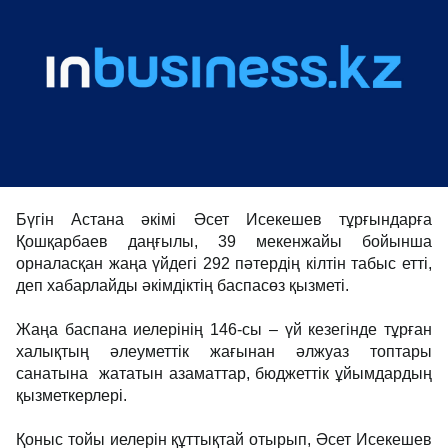
Бүгін Астана әкімі Әсет Исекешев тұрғындарға
Қошқарбаев даңғылы, 39 мекенжайы бойынша
орналасқан жаңа үйдегі 292 пәтердің кілтін табыс етті,
деп хабарлайды әкімдіктің баспасөз қызметі.
Жаңа баспана иелерінің 146-сы – үй кезегінде тұрған
халықтың әлеуметтік жағынан әлжуаз топтары
санатына жататын азаматтар, бюджеттік ұйымдардың
қызметкерлері.
Қоныс тойы иелерін құттықтай отырып, Әсет Исекешев