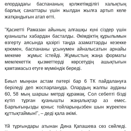
елордадағы баспананың қолжетімділігі халықтың
барлық санаттары үшін жылдан жылға артып келе
жатқандығын атап өтті.
"Қасиетті Рамазан айының алғашқы күні сіздер үшін
қуанышты хабардан басталды. Әкімдіктің құрылымын
өзгерту аясында қазіргі таңда азаматтарды кезекке
қоюмен, баспананы ұсынумен айналысатын арнайы
мекеме жұмыс істейді. Жұмыстың жаңа форматы
мемлекеттік қызметтерді көрсетудің ашықтығын
қамтамасыз етуге мүмкіндік береді.
Биыл мыңнан астам пәтері бар 6 ТК пайдалануға
беріледі деп жоспарлануда. Олардың жалпы ауданы
60, 58 мың шаршы метрді құрамақ. Сол себепті бізді
күтіп тұрған қуанышты жаңалықтар аз емес.
Барлығыңызды қоныс тойларыңызбен шын жүректен
құттықтаймын!", – деді қала әкімі.
Үй тұрғындары атынан Дина Қапашева сөз сөйледі.