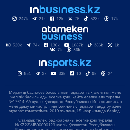
247k
21k
12k
75
523k
17k
520k
74k
130k
1087k
386k
1k
7k
56k
851
3k
33k
10
9k
24
Мерзімді баспасөз басылымын, ақпараттық агенттікті және
желілік басылымды есепке қою, қайта есепке алу туралы
№17614-АА куәлік Қазақстан Республикасы Инвестициялар
және даму министрлігінің Байланыс, ақпараттандыру және
ақпарат комитетімен 2019 жылдың 15 наурызында берілді.
Отандық теле-, радиоарнаны есепке қою туралы
№KZ23VJB00000123 куәлік Қазақстан Республикасы
Инвестициялар және даму министрлігінің Байланыс,