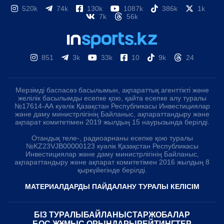
520k
74k
130k
1087k
386k
1k
7k
56k
851
3k
33k
10
9k
24
Мерзімді баспасөз басылымын, ақпараттық агенттікті және
желілік басылымды есепке қою, қайта есепке алу туралы
№17614-АА куәлік Қазақстан Республикасы Инвестициялар
және даму министрлігінің Байланыс, ақпараттандыру және
ақпарат комитетімен 2019 жылдың 15 наурызында берілді.
Отандық теле-, радиоарнаны есепке қою туралы
№KZ23VJB00000123 куәлік Қазақстан Республикасы
Инвестициялар және даму министрлігінің Байланыс,
ақпараттандыру және ақпарат комитетімен 2016 жылдың 8
қыркүйегінде берілді.
МАТЕРИАЛДАРДЫ ПАЙДАЛАНУ ТУРАЛЫ КЕЛІСІМ
БІЗ ТУРАЛЫ
БАЙЛАНЫСТАР
ЖОБАЛАР
БОС ЖҰМЫС ОРЫНДАРЫ
РЕЙТИНГТЕР