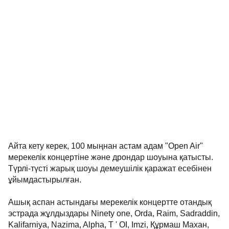
Айта кету керек, 100 мыңнан астам адам "Open Air"
мерекелік концертіне және дрондар шоуына қатысты.
Түрлі-түсті жарық шоуы демеушілік қаражат есебінен
ұйымдастырылған.
Ашық аспан астындағы мерекелік концертте отандық
эстрада жұлдыздары Ninety one, Orda, Raim, Sadraddin,
Kalifarniya, Nazima, Alpha, T ' OI, Imzi, Құрмаш Махан,