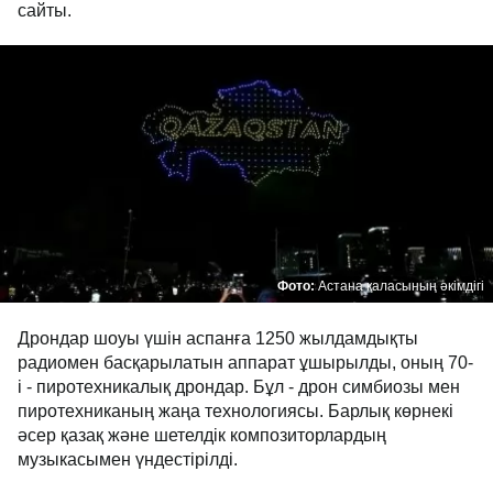
сайты.
Фото:
Астана қаласының әкімдігі
Дрондар шоуы үшін аспанға 1250 жылдамдықты
радиомен басқарылатын аппарат ұшырылды, оның 70-
і - пиротехникалық дрондар. Бұл - дрон симбиозы мен
пиротехниканың жаңа технологиясы. Барлық көрнекі
әсер қазақ және шетелдік композиторлардың
музыкасымен үндестірілді.