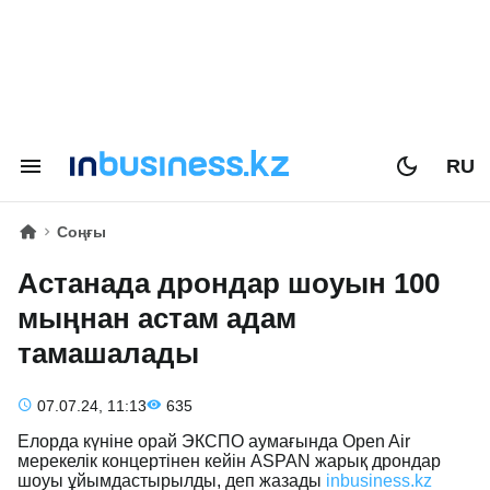
RU
Соңғы
Астанада дрондар шоуын 100
мыңнан астам адам
тамашалады
07.07.24, 11:13
635
Елорда күніне орай ЭКСПО аумағында Open Air
мерекелік концертінен кейін ASPAN жарық дрондар
шоуы ұйымдастырылды, деп жазады
inbusiness.kz