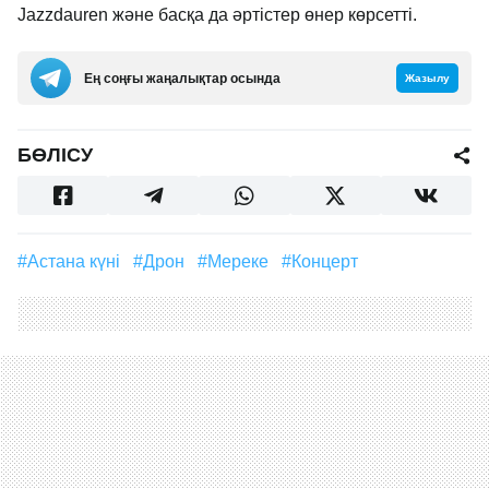
Jazzdauren және басқа да әртістер өнер көрсетті.
Ең соңғы жаңалықтар осында
Жазылу
БӨЛІСУ
#Астана күні
#дрон
#мереке
#концерт