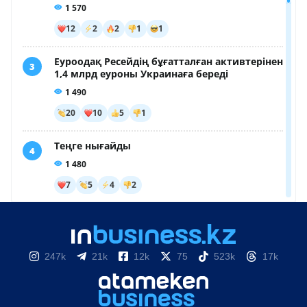
247k
21k
12k
75
523k
17k