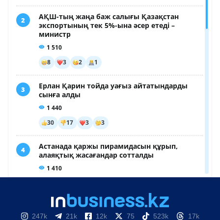
247k
21k
12k
75
523k
17k