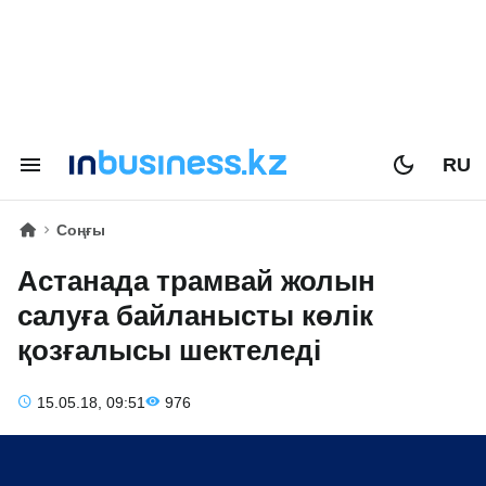
RU
Соңғы
Астанада трамвай жолын
салуға байланысты көлік
қозғалысы шектеледі
15.05.18, 09:51
976