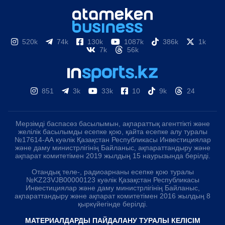
520k
74k
130k
1087k
386k
1k
7k
56k
851
3k
33k
10
9k
24
Мерзімді баспасөз басылымын, ақпараттық агенттікті және
желілік басылымды есепке қою, қайта есепке алу туралы
№17614-АА куәлік Қазақстан Республикасы Инвестициялар
және даму министрлігінің Байланыс, ақпараттандыру және
ақпарат комитетімен 2019 жылдың 15 наурызында берілді.
Отандық теле-, радиоарнаны есепке қою туралы
№KZ23VJB00000123 куәлік Қазақстан Республикасы
Инвестициялар және даму министрлігінің Байланыс,
ақпараттандыру және ақпарат комитетімен 2016 жылдың 8
қыркүйегінде берілді.
МАТЕРИАЛДАРДЫ ПАЙДАЛАНУ ТУРАЛЫ КЕЛІСІМ