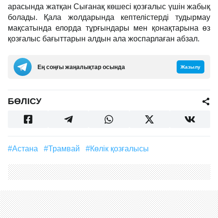
арасында жатқан Сығанақ көшесі қозғалыс үшін жабық
болады. Қала жолдарында кептелістерді тудырмау
мақсатында елорда тұрғындары мен қонақтарына өз
қозғалыс бағыттарын алдын ала жоспарлаған абзал.
Ең соңғы жаңалықтар осында
Жазылу
БӨЛІСУ
#Астана
#трамвай
#көлік қозғалысы