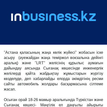
"Астана қаласының жаңа көлік жүйесі" жобасын іске
асыру (әуежайдан жаңа теміржол вокзалына дейінгі
аралық) және "LRT" желісінің құрылыс аумағын
дайындау аясында Сығанақ көшесінде инженерлік
желілерді қайта жабдықтау жұмыстарын жүргізу
көзделуде, деп хабарлайды елорда әкімдігінің ресми
сайты автомобиль жолдары басқармасына сілтеме
жасап.
Осыған орай 18-26 мамыр аралығында Түркістан және
Сығанақ көшесі- Мәңгілік ел даңғылы айырығы