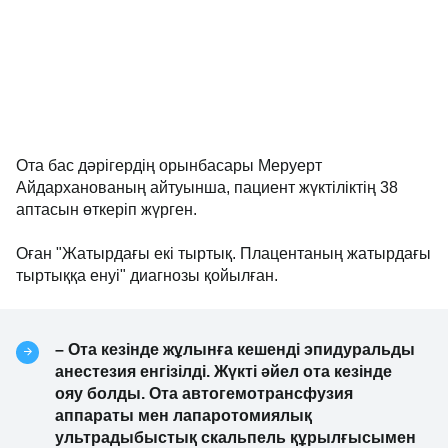
Ота бас дәрігердің орынбасары Меруерт
Айдарханованың айтуынша, пациент жүктіліктің 38
аптасын өткеріп жүрген.
Оған "Жатырдағы екі тыртық. Плацентаның жатырдағы
тыртыққа енуі" диагнозы қойылған.
– Ота кезінде жұлынға кешенді эпидуральды
анестезия енгізілді. Жүкті әйел ота кезінде
ояу болды. Ота автогемотрансфузия
аппараты мен лапаротомиялық
ультрадыбыстық скальпель құрылғысымен