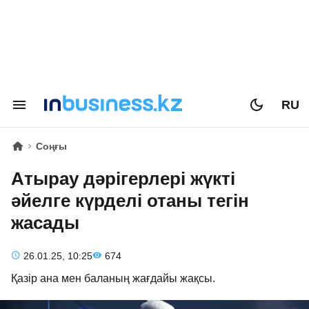
RU
Соңғы
Атырау дәрігерлері жүкті
әйелге күрделі отаны тегін
жасады
26.01.25, 10:25
674
Қазір ана мен баланың жағдайы жақсы.