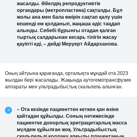
жасалды. Әйелдің репродуктивтік
органдары (метропластика) сақталды. Бұл
жолы ана мен бала өмірін сақтап қалу үшін
кешенді ем қолданып, жаңаша әдіс таңдап
алынды. Себебі бұрынғы отадан қалған
тыртық салдарынан кесарь тілігін жасау
қауіпті еді, – дейді Меруерт Айдарханова.
Оның айтуына қарағанда, орталықта мұндай ота 2023
жылдан бері жасалады. Жақында аутогемотрансфузия
аппараты мен ультрадыбыстық скальпель алынған.
– Ота кезінде пациенттен кеткен қан өзіне
қайтадан құйылды. Соның нәтижесінде
пациентке донорлық эритрацитарлық масса
мүлдем құйылған жоқ. Ультрадыбыстық
скальпельді қолдану арқылы плацентаның