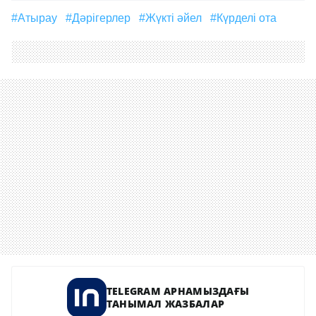
#Атырау
#дәрігерлер
#жүкті әйел
#күрделі ота