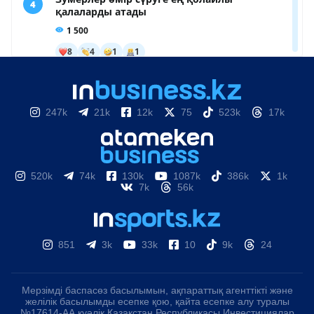
247k
21k
12k
75
523k
17k
520k
74k
130k
1087k
386k
1k
7k
56k
851
3k
33k
10
9k
24
Мерзімді баспасөз басылымын, ақпараттық агенттікті және
желілік басылымды есепке қою, қайта есепке алу туралы
№17614-АА куәлік Қазақстан Республикасы Инвестициялар