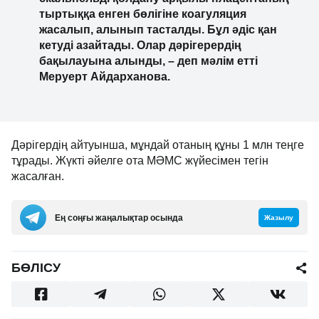
тыртыққа енген бөлігіне коагуляция
жасалып, алынып тасталды. Бұл әдіс қан
кетуді азайтады. Олар дәрігерердің
бақылауына алынды, – деп мәлім етті
Меруерт Айдарханова.
Дәрігердің айтуынша, мұндай отаның құны 1 млн теңге
тұрады. Жүкті әйелге ота МӘМС жүйесімен тегін
жасалған.
Ең соңғы жаңалықтар осында
Жазылу
БӨЛІСУ