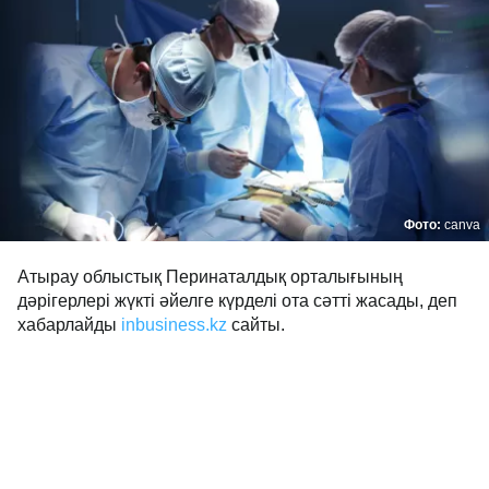
Фото:
canva
Атырау облыстық Перинаталдық орталығының
дәрігерлері жүкті әйелге күрделі ота сәтті жасады, деп
хабарлайды
inbusiness.kz
сайты.