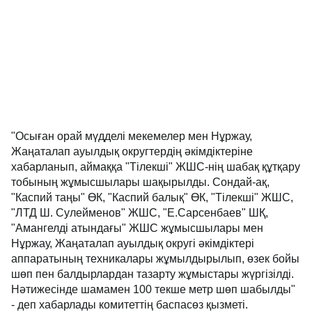
"Осыған орай мүдделі мекемелер мен Нұржау,
Жаңаталап ауылдық округтердің әкімдіктеріне
хабарланып, аймаққа "Тілекші" ЖШС-нің шабақ құтқару
тобының жұмысшылары шақырылды. Сондай-ақ,
"Каспий таңы" ӨК, "Каспий балық" ӨК, "Тілекші" ЖШС,
"ЛТД Ш. Сулейменов" ЖШС, "Е.Сарсенбаев" ШҚ,
"Амангелді атындағы" ЖШС жұмысшылары мен
Нұржау, Жаңаталап ауылдық округі әкімдіктері
аппаратының техникалары жұмылдырылып, өзек бойы
шөп пен балдырлардан тазарту жұмыстары жүргізілді.
Нәтижесінде шамамен 100 текше метр шөп шабылды"
- деп хабарлады комитеттің баспасөз қызметі.