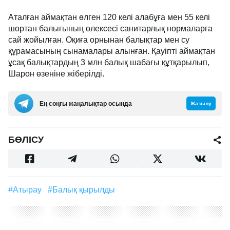
Аталған аймақтан өлген 120 келі алабұға мен 55 келі
шортан балығының өлексесі санитарлық нормаларға
сай жойылған. Оқиға орнынан балықтар мен су
құрамасының сынамалары алынған. Қауіпті аймақтан
ұсақ балықтардың 3 млн балық шабағы құтқарылып,
Шарон өзеніне жіберілді.
Ең соңғы жаңалықтар осында
Жазылу
БӨЛІСУ
#Атырау
#балық қырылды