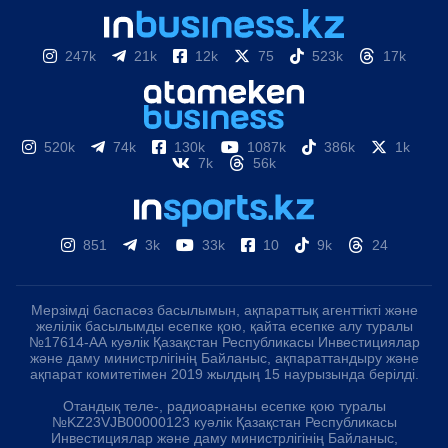
247k
21k
12k
75
523k
17k
520k
74k
130k
1087k
386k
1k
7k
56k
851
3k
33k
10
9k
24
Мерзімді баспасөз басылымын, ақпараттық агенттікті және
желілік басылымды есепке қою, қайта есепке алу туралы
№17614-АА куәлік Қазақстан Республикасы Инвестициялар
және даму министрлігінің Байланыс, ақпараттандыру және
ақпарат комитетімен 2019 жылдың 15 наурызында берілді.
Отандық теле-, радиоарнаны есепке қою туралы
№KZ23VJB00000123 куәлік Қазақстан Республикасы
Инвестициялар және даму министрлігінің Байланыс,