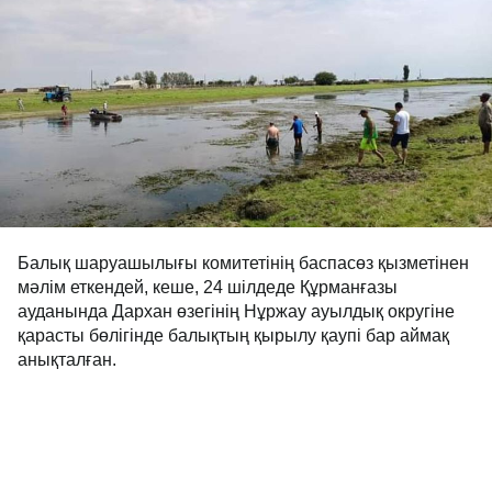
Балық шаруашылығы комитетінің баспасөз қызметінен
мәлім еткендей, кеше, 24 шілдеде Құрманғазы
ауданында Дархан өзегінің Нұржау ауылдық округіне
қарасты бөлігінде балықтың қырылу қаупі бар аймақ
анықталған.