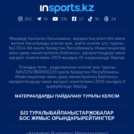
851
3k
33k
10
9k
24
Мерзімді баспасөз басылымын, ақпараттық агенттікті және
желілік басылымды есепке қою, қайта есепке алу туралы
№17614-АА куәлік Қазақстан Республикасы Инвестициялар
және даму министрлігінің Байланыс, ақпараттандыру және
ақпарат комитетімен 2019 жылдың 15 наурызында берілді.
Отандық теле-, радиоарнаны есепке қою туралы
№KZ23VJB00000123 куәлік Қазақстан Республикасы
Инвестициялар және даму министрлігінің Байланыс,
ақпараттандыру және ақпарат комитетімен 2016 жылдың 8
қыркүйегінде берілді.
МАТЕРИАЛДАРДЫ ПАЙДАЛАНУ ТУРАЛЫ КЕЛІСІМ
БІЗ ТУРАЛЫ
БАЙЛАНЫСТАР
ЖОБАЛАР
БОС ЖҰМЫС ОРЫНДАРЫ
РЕЙТИНГТЕР
«Atameken Business» Медиахолдингі