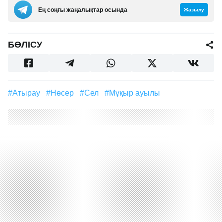
Ең соңғы жаңалықтар осында
Жазылу
БӨЛІСУ
#Атырау
#Нөсер
#сел
#Мұқыр ауылы