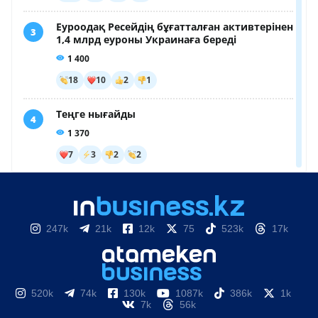
247k
21k
12k
75
523k
17k
520k
74k
130k
1087k
386k
1k
7k
56k