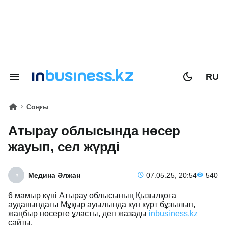
RU
Соңғы
Атырау облысында нөсер
жауып, сел жүрді
Медина Әлжан
07.05.25, 20:54
540
6 мамыр күні Атырау облысының Қызылқоға
ауданындағы Мұқыр ауылында күн күрт бұзылып,
жаңбыр нөсерге ұласты, деп жазады
inbusiness.kz
сайты.