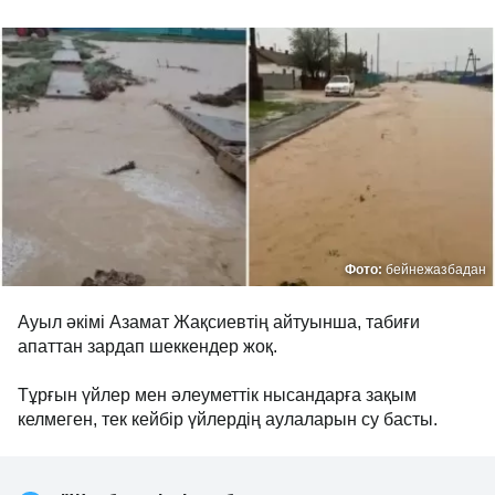
Фото:
бейнежазбадан
Ауыл әкімі Азамат Жақсиевтің айтуынша, табиғи
апаттан зардап шеккендер жоқ.
Тұрғын үйлер мен әлеуметтік нысандарға зақым
келмеген, тек кейбір үйлердің аулаларын су басты.