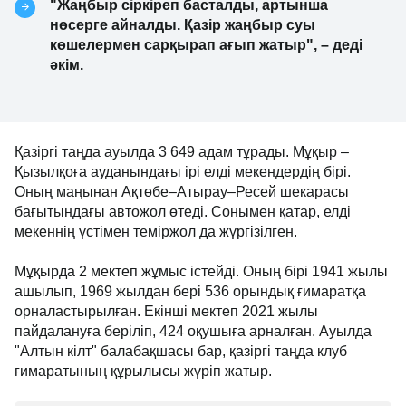
"Жаңбыр сіркіреп басталды, артынша
нөсерге айналды. Қазір жаңбыр суы
көшелермен сарқырап ағып жатыр", – деді
әкім.
Қазіргі таңда ауылда 3 649 адам тұрады. Мұқыр –
Қызылқоға ауданындағы ірі елді мекендердің бірі.
Оның маңынан Ақтөбе–Атырау–Ресей шекарасы
бағытындағы автожол өтеді. Сонымен қатар, елді
мекеннің үстімен теміржол да жүргізілген.
Мұқырда 2 мектеп жұмыс істейді. Оның бірі 1941 жылы
ашылып, 1969 жылдан бері 536 орындық ғимаратқа
орналастырылған. Екінші мектеп 2021 жылы
пайдалануға беріліп, 424 оқушыға арналған. Ауылда
"Алтын кілт" балабақшасы бар, қазіргі таңда клуб
ғимаратының құрылысы жүріп жатыр.