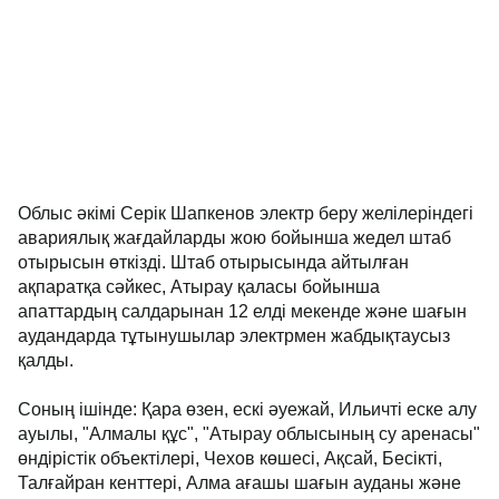
Облыс әкімі Серік Шапкенов электр беру желілеріндегі
авариялық жағдайларды жою бойынша жедел штаб
отырысын өткізді. Штаб отырысында айтылған
ақпаратқа сәйкес, Атырау қаласы бойынша
апаттардың салдарынан 12 елді мекенде және шағын
аудандарда тұтынушылар электрмен жабдықтаусыз
қалды.
Соның ішінде: Қара өзен, ескі әуежай, Ильичті еске алу
ауылы, "Алмалы құс", "Атырау облысының су аренасы"
өндірістік объектілері, Чехов көшесі, Ақсай, Бесікті,
Талғайран кенттері, Алма ағашы шағын ауданы және