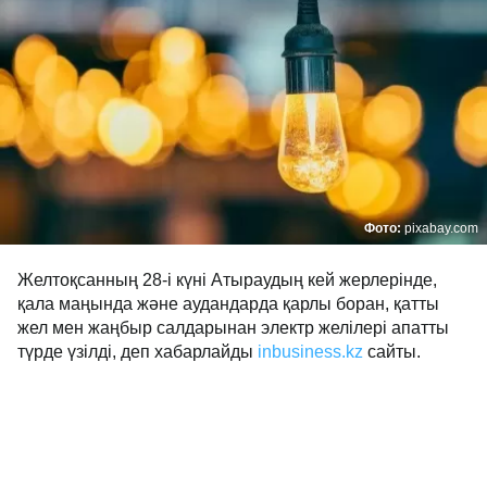
Фото:
pixabay.com
Желтоқсанның 28-і күні Атыраудың кей жерлерінде,
қала маңында және аудандарда қарлы боран, қатты
жел мен жаңбыр салдарынан электр желілері апатты
түрде үзілді, деп хабарлайды
inbusiness.kz
сайты.