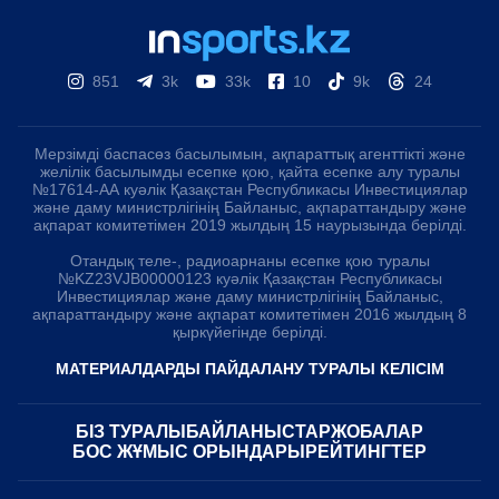
851
3k
33k
10
9k
24
Мерзімді баспасөз басылымын, ақпараттық агенттікті және
желілік басылымды есепке қою, қайта есепке алу туралы
№17614-АА куәлік Қазақстан Республикасы Инвестициялар
және даму министрлігінің Байланыс, ақпараттандыру және
ақпарат комитетімен 2019 жылдың 15 наурызында берілді.
Отандық теле-, радиоарнаны есепке қою туралы
№KZ23VJB00000123 куәлік Қазақстан Республикасы
Инвестициялар және даму министрлігінің Байланыс,
ақпараттандыру және ақпарат комитетімен 2016 жылдың 8
қыркүйегінде берілді.
МАТЕРИАЛДАРДЫ ПАЙДАЛАНУ ТУРАЛЫ КЕЛІСІМ
БІЗ ТУРАЛЫ
БАЙЛАНЫСТАР
ЖОБАЛАР
БОС ЖҰМЫС ОРЫНДАРЫ
РЕЙТИНГТЕР