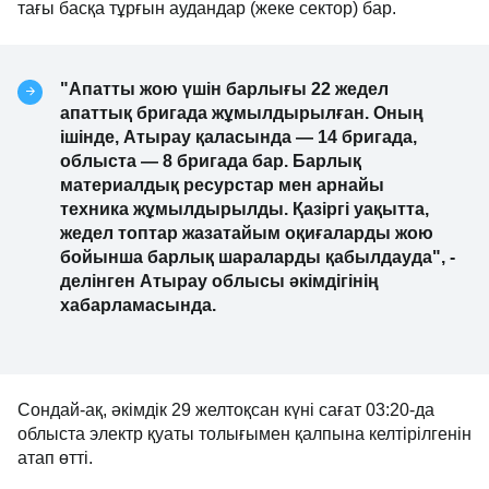
тағы басқа тұрғын аудандар (жеке сектор) бар.
"Апатты жою үшін барлығы 22 жедел
апаттық бригада жұмылдырылған. Оның
ішінде, Атырау қаласында — 14 бригада,
облыста — 8 бригада бар. Барлық
материалдық ресурстар мен арнайы
техника жұмылдырылды. Қазіргі уақытта,
жедел топтар жазатайым оқиғаларды жою
бойынша барлық шараларды қабылдауда", -
делінген Атырау облысы әкімдігінің
хабарламасында.
Сондай-ақ, әкімдік 29 желтоқсан күні сағат 03:20-да
облыста электр қуаты толығымен қалпына келтірілгенін
атап өтті.