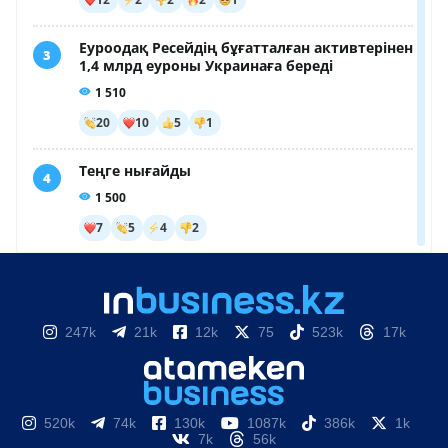
247k
21k
12k
75
523k
17k
520k
74k
130k
1087k
386k
1k
7k
56k