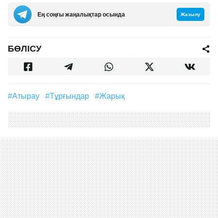
Ең соңғы жаңалықтар осында
Жазылу
БӨЛІСУ
#Атырау
#тұрғындар
#жарық