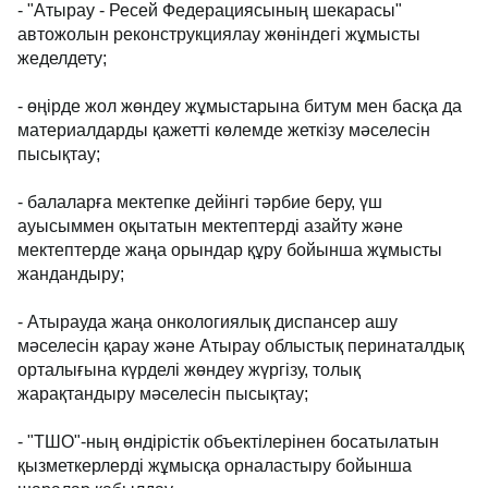
- "Атырау - Ресей Федерациясының шекарасы"
автожолын реконструкциялау жөніндегі жұмысты
жеделдету;
- өңірде жол жөндеу жұмыстарына битум мен басқа да
материалдарды қажетті көлемде жеткізу мәселесін
пысықтау;
- балаларға мектепке дейінгі тәрбие беру, үш
ауысыммен оқытатын мектептерді азайту және
мектептерде жаңа орындар құру бойынша жұмысты
жандандыру;
- Атырауда жаңа онкологиялық диспансер ашу
мәселесін қарау және Атырау облыстық перинаталдық
орталығына күрделі жөндеу жүргізу, толық
жарақтандыру мәселесін пысықтау;
- "ТШО"-ның өндірістік объектілерінен босатылатын
қызметкерлерді жұмысқа орналастыру бойынша