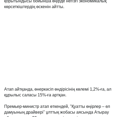
қорытындысы бойынша өңірде негізгі экономикалық
көрсеткіштердің өскенін айтты.
Атап айтқанда, өнеркәсіп өндірісінің көлемі 1,2%-ға, ал
құрылыс саласы 15%-ға артқан.
Премьер-министр атап өткендей, "Қуатты өңірлер – ел
дамуының драйвері" ұлттық жобасы аясында Атырау