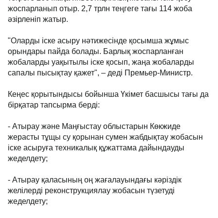
жоспарланып отыр. 2,7 трлн теңгеге тағы 114 жоба
әзірленіп жатыр.
"Оларды іске асыру нәтижесінде қосымша жұмыс
орындары пайда болады. Барлық жоспарланған
жобаларды уақытылы іске қосып, жаңа жобаларды
сапалы пысықтау қажет", – деді Премьер-Министр.
Кеңес қорытындысы бойынша Үкімет басшысы тағы да
бірқатар тапсырма берді:
- Атырау және Маңғыстау облыстарын Көкжиде
жерасты тұщы су қорынан сумен жабдықтау жобасын
іске асыруға техникалық құжаттама дайындауды
жеделдету;
- Атырау қаласының оң жағалауындағы кәріздік
желілерді реконструкциялау жобасын түзетуді
жеделдету;