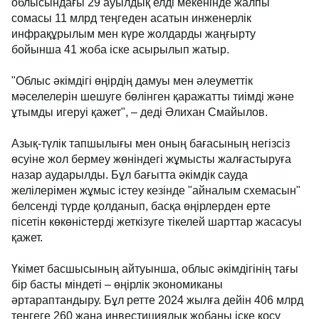
облысындағы 29 ауылдық елді мекенінде жалпы
сомасы 11 млрд теңгеден асатын инженерлік
инфрақұрылым мен күре жолдарды жаңғырту
бойынша 41 жоба іске асырылып жатыр.
"Облыс әкімдігі өңірдің дамуы мен әлеуметтік
мәселелерін шешуге бөлінген қаражатты тиімді және
ұтымды игеруі қажет", – деді Әлихан Смайылов.
Азық-түлік тапшылығы мен оның бағасының негізсіз
өсуіне жол бермеу жөніндегі жұмысты жалғастыруға
назар аударылды. Бұл бағытта әкімдік сауда
желілерімен жұмыс істеу кезінде "айналым схемасын"
белсенді түрде қолданып, басқа өңірлерден ерте
пісетін көкөністерді жеткізуге тікелей шарттар жасасуы
қажет.
Үкімет басшысының айтуынша, облыс әкімдігінің тағы
бір басты міндеті – өңірлік экономиканы
әртараптандыру. Бұл ретте 2024 жылға дейін 406 млрд
теңгеге 260 жаңа инвестициялық жобаны іске қосу