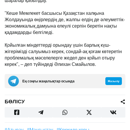
шаралар қабылдау.
"Кеше Мемлекет басшысы Қазақстан халқына
Жолдауында өңірлердің де, жалпы елдің де әлеуметтік-
экономикалық дамуына елеулі серпін беретін нақты
қадамдарды белгіледі.
Қойылған міндеттерді орындау үшін барлық күш-
жігерімізді салуымыз керек, сондай-ақ қоғам көтеретін
проблемалық мәселелерге жедел ден қойып отыру
керек", – деп түйіндеді Әлихан Смайылов.
Ең соңғы жаңалықтар осында
Жазылу
БӨЛІСУ
#Атырау
#Маңғыстау
#Көкжиде қоры