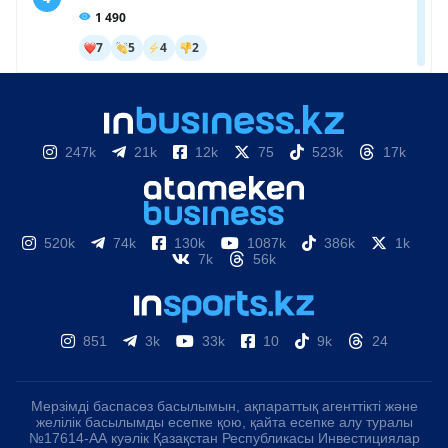
247k
21k
12k
75
523k
17k
520k
74k
130k
1087k
386k
1k
7k
56k
851
3k
33k
10
9k
24
Мерзімді баспасөз басылымын, ақпараттық агенттікті және
желілік басылымды есепке қою, қайта есепке алу туралы
№17614-АА куәлік Қазақстан Республикасы Инвестициялар