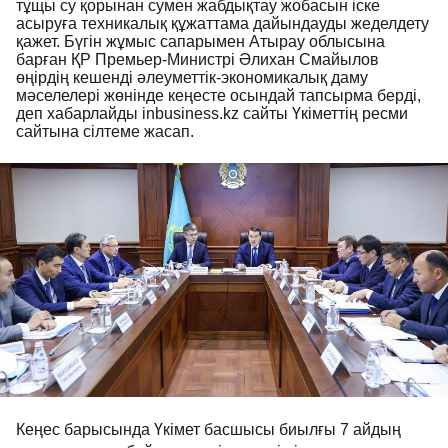
тұщы су қорынан сумен жабдықтау жобасын іске
асыруға техникалық құжаттама дайындауды жеделдету
қажет. Бүгін жұмыс сапарымен Атырау облысына
барған ҚР Премьер-Министрі Әлихан Смайылов
өңірдің кешенді әлеуметтік-экономикалық даму
мәселелері жөнінде кеңесте осындай тапсырма берді,
деп хабарлайды inbusiness.kz сайты Үкіметтің ресми
сайтына сілтеме жасап.
Кеңес барысында Үкімет басшысы биылғы 7 айдың