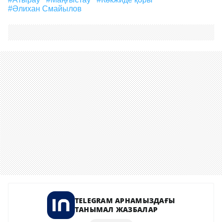
#Әлихан Смайылов