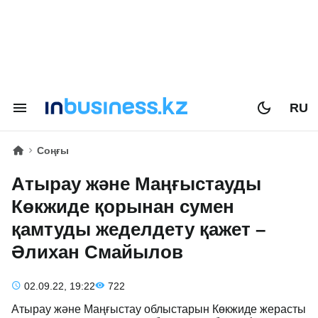
RU
Соңғы
Атырау және Маңғыстауды
Көкжиде қорынан сумен
қамтуды жеделдету қажет –
Әлихан Смайылов
02.09.22, 19:22
722
Атырау және Маңғыстау облыстарын Көкжиде жерасты