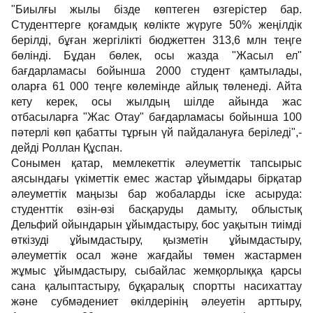
"Биылғы жылы бізде көптеген өзгерістер бар.
Студенттерге қоғамдық көлікте жүруге 50% жеңілдік
берілді, бұған жергілікті бюджеттен 313,6 млн теңге
бөлінді. Бұдан бөлек, осы жазда "Жасыл ел"
бағдарламасы бойынша 2000 студент қамтылады,
оларға 61 000 теңге көлемінде айлық төленеді. Айта
кету керек, осы жылдың шілде айында жас
отбасыларға "Жас Отау" бағдарламасы бойынша 100
пәтерлі көп қабатты тұрғын үй пайдалануға беріледі",-
дейді Роллан Құспан.
Сонымен қатар, мемлекеттік әлеуметтік тапсырыс
аясындағы үкіметтік емес жастар ұйымдары бірқатар
әлеуметтік маңызы бар жобаларды іске асыруда:
студенттік өзін-өзі басқаруды дамыту, облыстық
Дельфий ойындарын ұйымдастыру, бос уақытын тиімді
өткізуді ұйымдастыру, қызметін ұйымдастыру,
әлеуметтік осал және жағдайы төмен жастармен
жұмыс ұйымдастыру, сыбайлас жемқорлыққа қарсы
сана қалыптастыру, бұқаралық спортты насихаттау
және субмәдениет өкілдерінің әлеуетін арттыру,