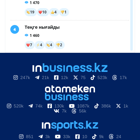
247k
21k
12k
75
523k
17k
520k
74k
130k
1087k
386k
1k
7k
56k
851
3k
33k
10
9k
24