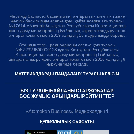
Мерзімді баспасөз басылымын, ақпараттық агенттікті және
желілік басылымды есепке қою, қайта есепке алу туралы
№17614-АА куәлік Қазақстан Республикасы Инвестициялар
және даму министрлігінің Байланыс, ақпараттандыру және
ақпарат комитетімен 2019 жылдың 15 наурызында берілді.
Отандық теле-, радиоарнаны есепке қою туралы
№KZ23VJB00000123 куәлік Қазақстан Республикасы
Инвестициялар және даму министрлігінің Байланыс,
ақпараттандыру және ақпарат комитетімен 2016 жылдың 8
қыркүйегінде берілді.
МАТЕРИАЛДАРДЫ ПАЙДАЛАНУ ТУРАЛЫ КЕЛІСІМ
БІЗ ТУРАЛЫ
БАЙЛАНЫСТАР
ЖОБАЛАР
БОС ЖҰМЫС ОРЫНДАРЫ
РЕЙТИНГТЕР
«Atameken Business» Медиахолдингі
ҚҰПИЯЛЫЛЫҚ САЯСАТЫ