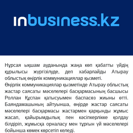
Нұрсая ықшам ауданында жаңа көп қабатты үйдің
құрылысы жүргізілуде, деп хабарлайды Атырау
облыстық өңірлік коммуникациялар қызметі.
Өңірлік коммуникациялар қызметінде Атырау облыстық
жастар саясаты мәселелері басқармасының басшысы
Роллан Құспан қатысуымен баспасөз жиыны өтті.
Баяндамашының айтуынша, өңірде жастар саясаты
мәселелері басқармасы жастармен қарқынды жұмыс
жасап, қайырымдылық пен кәсіпкерлікке қолдау
білдіріп, жұмысқа орналасу мен тұрғын үй мәселелері
бойынша көмек көрсетіп келеді.