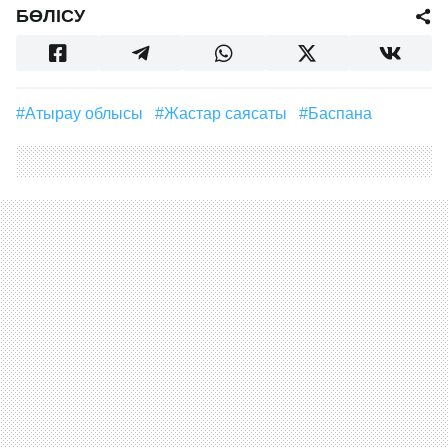
БӨЛІСУ
#Атырау облысы
#жастар саясаты
#баспана