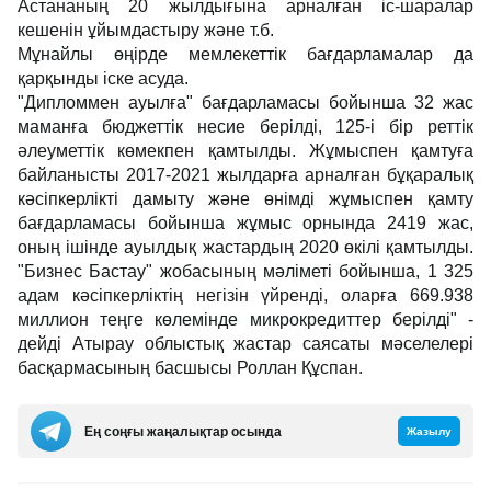
Астананың 20 жылдығына арналған іс-шаралар
кешенін ұйымдастыру және т.б.
Мұнайлы өңірде мемлекеттік бағдарламалар да
қарқынды іске асуда.
"Дипломмен ауылға" бағдарламасы бойынша 32 жас
маманға бюджеттік несие берілді, 125-і бір реттік
әлеуметтік көмекпен қамтылды. Жұмыспен қамтуға
байланысты 2017-2021 жылдарға арналған бұқаралық
кәсіпкерлікті дамыту және өнімді жұмыспен қамту
бағдарламасы бойынша жұмыс орнында 2419 жас,
оның ішінде ауылдық жастардың 2020 өкілі қамтылды.
"Бизнес Бастау" жобасының мәліметі бойынша, 1 325
адам кәсіпкерліктің негізін үйренді, оларға 669.938
миллион теңге көлемінде микрокредиттер берілді" -
дейді Атырау облыстық жастар саясаты мәселелері
басқармасының басшысы Роллан Құспан.
Ең соңғы жаңалықтар осында
Жазылу