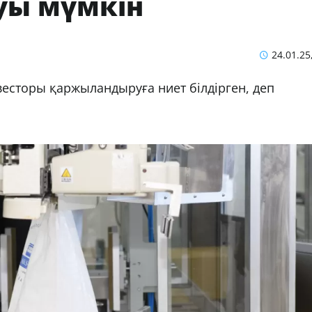
уы мүмкін
24.01.25
сторы қаржыландыруға ниет білдірген, деп