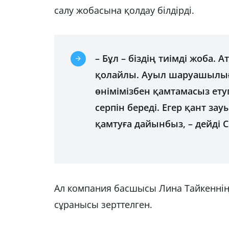
салу жобасына қолдау білдірді.
– Бұл – біздің тиімді жоба
қолайлы. Ауыл шаруашылығ
өнімімізбен қамтамасыз ет
серпін береді. Егер қант 
қамтуға дайынбыз, – дейді 
Ал компания басшысы Лина Тайкеннің
сұранысы зерттелген.