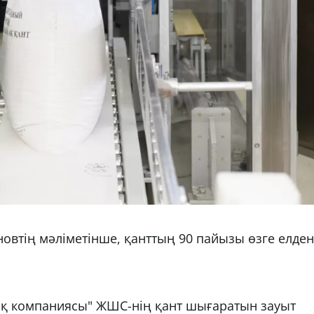
овтің мәліметінше, қанттың 90 пайызы өзге елден
ық компаниясы" ЖШС-нің қант шығаратын зауыт