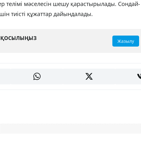
ер телімі мәселесін шешу қарастырылады. Сондай-
шін тиісті құжаттар дайындалады.
А ҚОСЫЛЫҢЫЗ
Жазылу