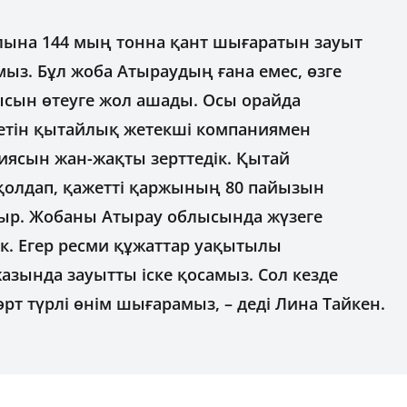
лына 144 мың тонна қант шығаратын зауыт
ыз. Бұл жоба Атыраудың ғана емес, өзге
ысын өтеуге жол ашады. Осы орайда
тін қытайлық жетекші компаниямен
иясын жан-жақты зерттедік. Қытай
қолдап, қажетті қаржының 80 пайызын
ыр. Жобаны Атырау облысында жүзеге
ек. Егер ресми құжаттар уақытылы
зында зауытты іске қосамыз. Сол кезде
рт түрлі өнім шығарамыз, – деді Лина Тайкен.