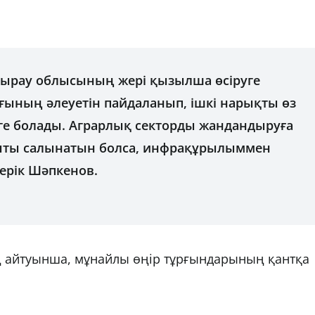
. Атырау облысының жері қызылша өсіруге
ының әлеуетін пайдаланып, ішкі нарықты өз
уге болады. Аграрлық секторды жандандыруға
зауыты салынатын болса, инфрақұрылыммен
Серік Шәпкенов.
 айтуынша, мұнайлы өңір тұрғындарының қантқа