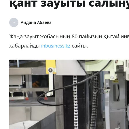
қант зауыты салын
Айдана Абаева
Жаңа зауыт жобасының 80 пайызын Қытай инве
хабарлайды
сайты.
inbusiness.kz