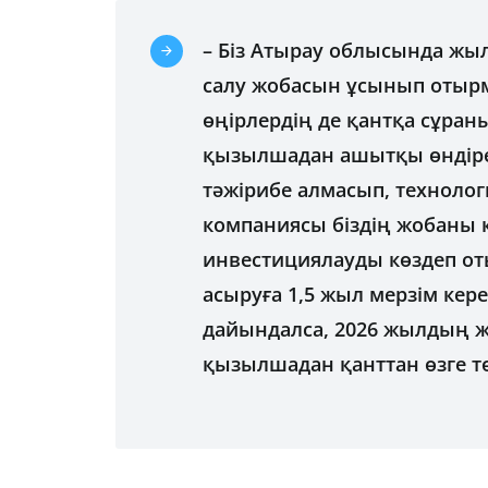
– Біз Атырау облысында жы
салу жобасын ұсынып отырм
өңірлердің де қантқа сұран
қызылшадан ашытқы өндіре
тәжірибе алмасып, технолог
компаниясы біздің жобаны 
инвестициялауды көздеп от
асыруға 1,5 жыл мерзім кер
дайындалса, 2026 жылдың жа
қызылшадан қанттан өзге тө