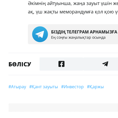
Әкімнің айтуынша, жаңа зауыт үшін ж
ақ, үш жақты меморандумға қол қою ү
БІЗДІҢ ТЕЛЕГРАМ АРНАМЫЗҒ
Ең соңғы жаңалықтар осында
БӨЛІСУ
#Атырау
#қант зауыты
#инвестор
#Қаржы