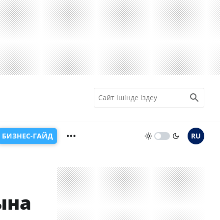
БИЗНЕС-ГАЙД
RU
ына