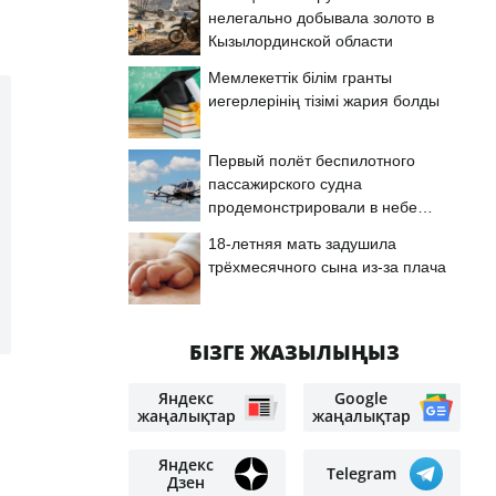
нелегально добывала золото в
Кызылординской области
Мемлекеттік білім гранты
иегерлерінің тізімі жария болды
Первый полёт беспилотного
пассажирского судна
продемонстрировали в небе
Астаны
18-летняя мать задушила
трёхмесячного сына из-за плача
БІЗГЕ ЖАЗЫЛЫҢЫЗ
Яндекс
Google
жаңалықтар
жаңалықтар
Яндекс
Telegram
Дзен