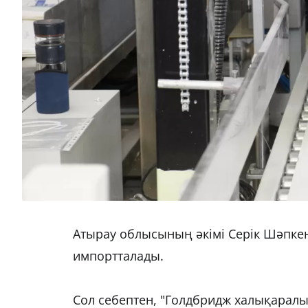
Атырау облысының әкімі Серік Шәпкен
импортталады.
Сол себептен, "Голдбридж халықарал