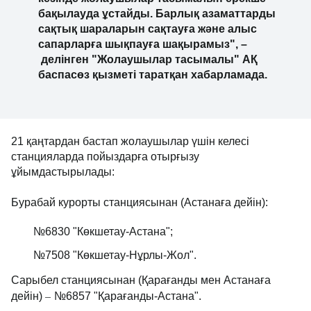
бақылауда ұстайды. Барлық азаматтарды
сақтық шараларын сақтауға және алыс
сапарларға шықпауға шақырамыз", –
делінген "Жолаушылар тасымалы" АҚ
баспасөз қызметі таратқан хабарламада.
21 қаңтардан бастап жолаушылар үшін келесі
станцияларда пойыздарға отырғызу
ұйымдастырылады:
Бурабай курорты станциясынан (Астанаға дейін):
№6830 "Көкшетау-Астана";
№7508 "Көкшетау-Нұрлы-Жол".
Сарыбел станциясынан (Қарағанды мен Астанаға
–
дейін)
№6857 "Қарағанды-Астана".