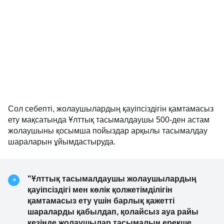
Сол себепті, жолаушылардың қауіпсіздігін қамтамасыз
ету мақсатында Ұлттық тасымалдаушы 500-ден астам
жолаушыны қосымша пойыздар арқылы тасымалдау
шараларын ұйымдастыруда.
"Ұлттық тасымалдаушы жолаушылардың
қауіпсіздігі мен көлік қолжетімділігін
қамтамасыз ету үшін барлық қажетті
шараларды қабылдап, қолайсыз ауа райы
кезінде жолаушылар тасымалын ерекше