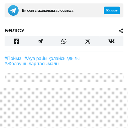
Ең соңғы жаңалықтар осында
Жазылу
БӨЛІСУ
#пойыз
#ауа райы қолайсыздығы
#Жолаушылар тасымалы