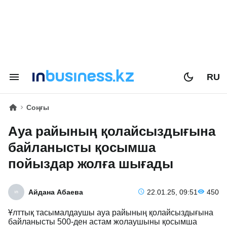
RU
Соңғы
Ауа райының қолайсыздығына
байланысты қосымша
пойыздар жолға шығады
Айдана Абаева
22.01.25, 09:51
450
Ұлттық тасымалдаушы ауа райының қолайсыздығына
байланысты 500-ден астам жолаушыны қосымша