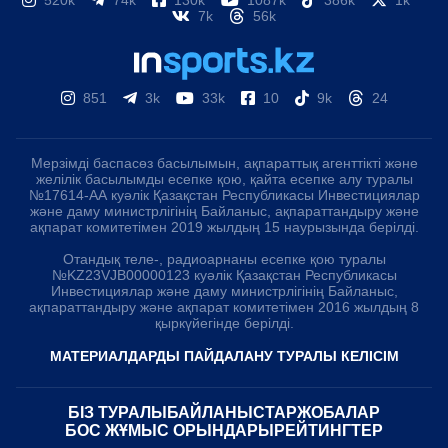
520k
74k
130k
1087k
386k
1k
7k
56k
851
3k
33k
10
9k
24
Мерзімді баспасөз басылымын, ақпараттық агенттікті және
желілік басылымды есепке қою, қайта есепке алу туралы
№17614-АА куәлік Қазақстан Республикасы Инвестициялар
және даму министрлігінің Байланыс, ақпараттандыру және
ақпарат комитетімен 2019 жылдың 15 наурызында берілді.
Отандық теле-, радиоарнаны есепке қою туралы
№KZ23VJB00000123 куәлік Қазақстан Республикасы
Инвестициялар және даму министрлігінің Байланыс,
ақпараттандыру және ақпарат комитетімен 2016 жылдың 8
қыркүйегінде берілді.
МАТЕРИАЛДАРДЫ ПАЙДАЛАНУ ТУРАЛЫ КЕЛІСІМ
БІЗ ТУРАЛЫ
БАЙЛАНЫСТАР
ЖОБАЛАР
БОС ЖҰМЫС ОРЫНДАРЫ
РЕЙТИНГТЕР