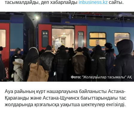
тасымалдайды, деп хабарлайды
inbusiness.kz
сайты.
Фото:
"Жолаушылар тасымалы" АҚ
Ауа райының күрт нашарлауына байланысты Астана-
Қарағанды және Астана-Щучинск бағыттарындағы тас
жолдарында қозғалысқа уақытша шектеулер енгізілді.