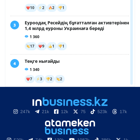
247k
21k
12k
75
523k
17k