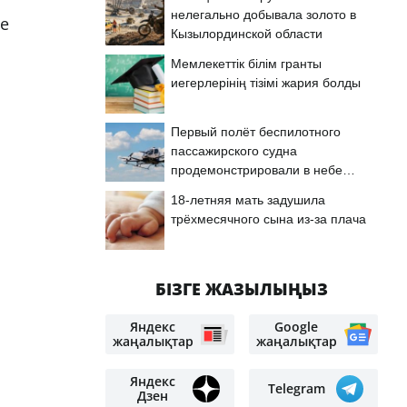
нелегально добывала золото в
се
Кызылординской области
Мемлекеттік білім гранты
иегерлерінің тізімі жария болды
Первый полёт беспилотного
пассажирского судна
продемонстрировали в небе
Астаны
18-летняя мать задушила
трёхмесячного сына из-за плача
БІЗГЕ ЖАЗЫЛЫҢЫЗ
Яндекс
Google
жаңалықтар
жаңалықтар
Яндекс
Telegram
Дзен