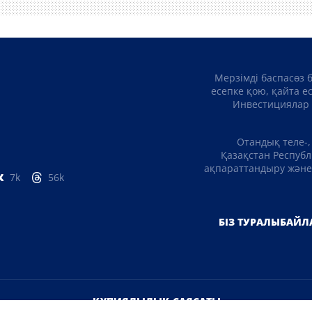
Мерзімді баспасөз 
есепке қою, қайта е
Инвестициялар 
Отандық теле-,
Қазақстан Республ
ақпараттандыру және 
7k
56k
БІЗ ТУРАЛЫ
БАЙЛ
ҚҰПИЯЛЫЛЫҚ САЯСАТЫ