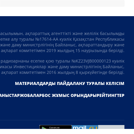
басылымын, ақпараттық агенттікті және желілік басылымды
сепке алу туралы №17614-АА куәлік Қазақстан Республикасы
және даму министрлігінің Байланыс, ақпараттандыру және
ақпарат комитетімен 2019 жылдың 15 наурызында берілді.
 радиоарнаны есепке қою туралы №KZ23VJB00000123 куәлік
икасы Инвестициялар және даму министрлігінің Байланыс,
ақпарат комитетімен 2016 жылдың 8 қыркүйегінде берілді.
МАТЕРИАЛДАРДЫ ПАЙДАЛАНУ ТУРАЛЫ КЕЛІСІМ
АНЫСТАР
ЖОБАЛАР
БОС ЖҰМЫС ОРЫНДАРЫ
РЕЙТИНГТЕР