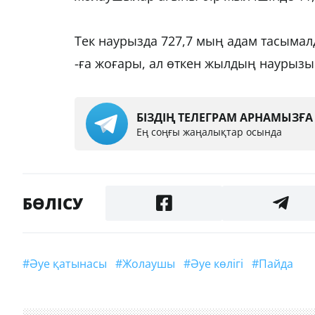
Тек наурызда 727,7 мың адам тасымал
-ға жоғары, ал өткен жылдың наурызым
БІЗДІҢ ТЕЛЕГРАМ АРНАМЫЗҒ
Ең соңғы жаңалықтар осында
БӨЛІСУ
#әуе қатынасы
#жолаушы
#әуе көлігі
#пайда