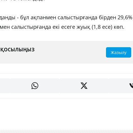
данды - бұл ақпанмен салыстырғанда бірден 29,6%
ен салыстырғанда екі есеге жуық (1,8 есе) көп.
А ҚОСЫЛЫҢЫЗ
Жазылу