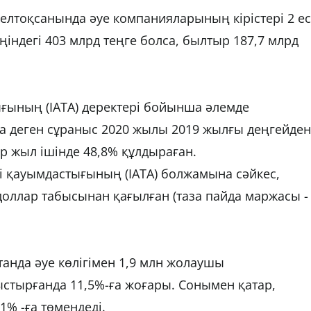
лтоқсанында әуе компанияларының кірістері 2 е
індегі 403 млрд теңге болса, былтыр 187,7 млрд
ығының (IATA) деректері бойынша әлемде
 деген сұраныс 2020 жылы 2019 жылғы деңгейден
ір жыл ішінде 48,8% құлдыраған.
і қауымдастығының (IATA) болжамына сәйкес,
доллар табысынан қағылған (таза пайда маржасы -
анда әуе көлігімен 1,9 млн жолаушы
стырғанда 11,5%-ға жоғары. Сонымен қатар,
1% -ға төмендеді.