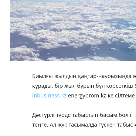
Биылғы жылдың қаңтар-наурызында әуе
құрады, бір жыл бұрын бұл көрсеткіш 
inbusiness.kz
energyprom.kz-ке сілтеме
Дәстүрлі түрде табыстың басым бөліг
теңге. Ал жүк тасымалда түскен табыс 