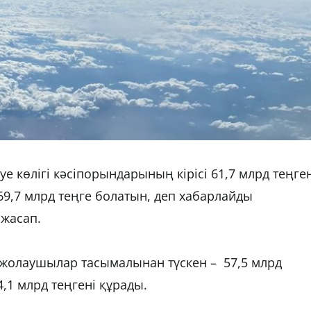
 көлігі кәсіпорындарының кірісі 61,7 млрд теңген
69,7 млрд теңге болатын, деп хабарлайды
 жасап.
і жолаушылар тасымалынан түскен – 57,5 млрд
4,1 млрд теңгені құрады.