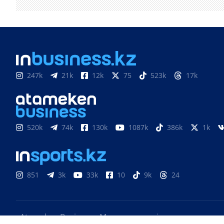
247k
21k
12k
75
523k
17k
520k
74k
130k
1087k
386k
1k
851
3k
33k
10
9k
24
«Atameken Business» Медиахолдингі