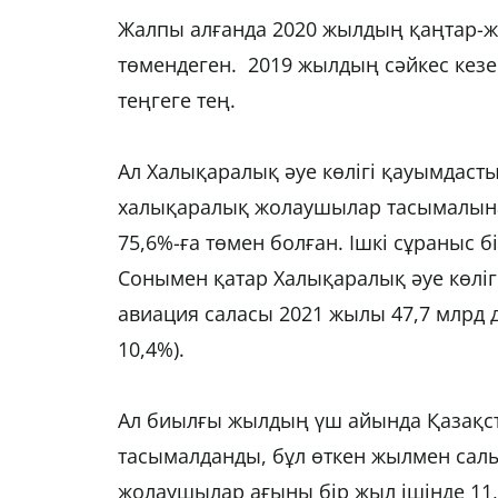
Жалпы алғанда 2020 жылдың қаңтар-же
төмендеген. 2019 жылдың сәйкес кезең
теңгеге тең.
Ал Халықаралық әуе көлігі қауымдаст
халықаралық жолаушылар тасымалына
75,6%-ға төмен болған. Ішкі сұраныс б
Сонымен қатар Халықаралық әуе көліг
авиация саласы 2021 жылы 47,7 млрд 
10,4%).
Ал биылғы жылдың үш айында Қазақст
тасымалданды, бұл өткен жылмен салы
жолаушылар ағыны бір жыл ішінде 11,