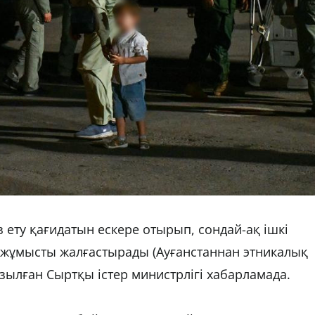
ыз ету қағидатын ескере отырып, сондай-ақ ішкі
 жұмысты жалғастырады (Ауғанстаннан этникалық
азылған Сыртқы істер министрлігі хабарламада.