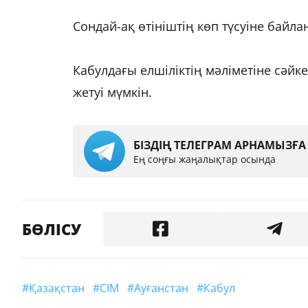
Сондай-ақ өтініштің көп түсуіне байл
Кабулдағы елшіліктің мәліметіне сәйке
жетуі мүмкін.
БІЗДІҢ ТЕЛЕГРАМ АРНАМЫЗҒ
Ең соңғы жаңалықтар осында
БӨЛІСУ
#Қазақстан
#СІМ
#Ауғанстан
#Кабул