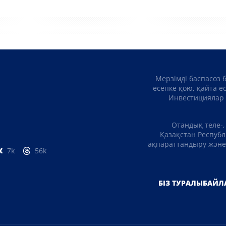
Мерзімді баспасөз 
есепке қою, қайта е
Инвестициялар 
Отандық теле-,
Қазақстан Республ
ақпараттандыру және 
7k
56k
БІЗ ТУРАЛЫ
БАЙЛ