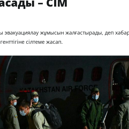
асады – СІМ
ды эвакуациялау жұмысын жалғастырады, деп хаба
генттігіне сілтеме жасап.