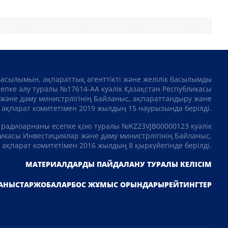
басылымын, ақпараттық агенттікті және желілік басылымды
сепке алу туралы №17614-АА куәлік Қазақстан Республикасы
және даму министрлігінің Байланыс, ақпараттандыру және
ақпарат комитетімен 2019 жылдың 15 наурызында берілді.
 радиоарнаны есепке қою туралы №KZ23VJB00000123 куәлік
икасы Инвестициялар және даму министрлігінің Байланыс,
ақпарат комитетімен 2016 жылдың 8 қыркүйегінде берілді.
МАТЕРИАЛДАРДЫ ПАЙДАЛАНУ ТУРАЛЫ КЕЛІСІМ
АНЫСТАР
ЖОБАЛАР
БОС ЖҰМЫС ОРЫНДАРЫ
РЕЙТИНГТЕР