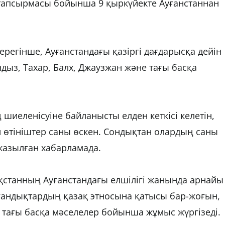
тапсырмасы бойынша 9 қыркүйекте Ауғанстаннан
ерегінше, Ауғанстандағы қазіргі дағдарысқа дейін
ндыз, Тахар, Балх, Джаузжан және тағы басқа
 шиеленісуіне байланысты елден кеткісі келетін,
ен өтініштер саны өскен. Сондықтан олардың саны
 жазылған хабарламада.
ақстанның Ауғанстандағы елшілігі жанында арнайы
уғандықтардың қазақ этносына қатысы бар-жоғын,
не тағы басқа мәселелер бойынша жұмыс жүргізеді.