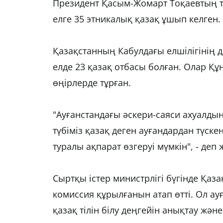
Президент Қасым-Жомарт Тоқаевтың 
елге 35 этникалық қазақ ұшып келген.
Қазақстанның Кабулдағы елшілігінің д
елде 23 қазақ отбасы болған. Олар Құ
өңірлерде тұрған.
"Ауғанстандағы әскери-саяси ахуалдың
түбіміз қазақ деген ауғандардан түск
туралы ақпарат өзгеруі мүмкін", - деп
Сыртқы істер министрлігі бүгінде Қаз
комиссия құрылғанын атап өтті. Ол а
қазақ тілін білу деңгейін анықтау жә