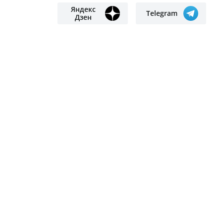
нелегально добывала золото в
Кызылординской области
Мемлекеттік білім гранты
иегерлерінің тізімі жария болды
Первый полёт беспилотного
пассажирского судна
продемонстрировали в небе
Астаны
18-летняя мать задушила
трёхмесячного сына из-за плача
БІЗГЕ ЖАЗЫЛЫҢЫЗ
Яндекс
Google
жаңалықтар
жаңалықтар
Яндекс
Telegram
Дзен