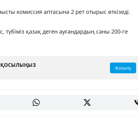
анысты комиссия аптасына 2 рет отырыс өткізеді.
с, түбіміз қазақ деген ауғандардың саны 200-ге
А ҚОСЫЛЫҢЫЗ
Жазылу