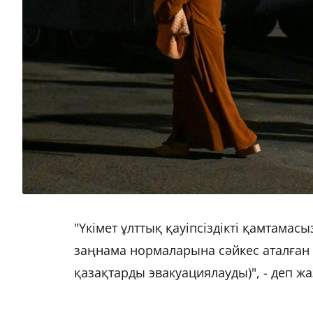
"Үкімет ұлттық қауіпсіздікті қамтамас
заңнама нормаларына сәйкес аталған
қазақтарды эвакуациялауды)", - деп ж