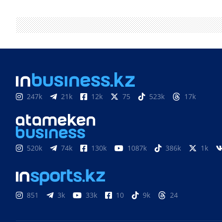
247k
21k
12k
75
523k
17k
520k
74k
130k
1087k
386k
1k
851
3k
33k
10
9k
24