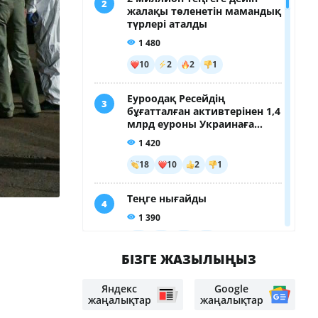
Казахстанцев задержали в
Таиланде по подозрению в краже
марихуаны
Мотоциклы и оружие: ОПГ