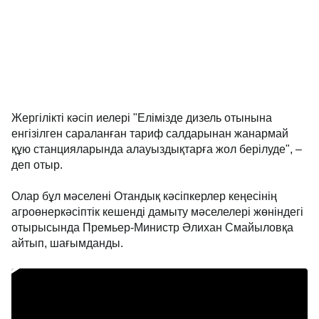
Жергілікті кәсіп иелері "Елімізде дизель отынына
енгізілген сараланған тариф салдарынан жанармай
құю станцияларында алауыздықтарға жол берілуде", –
деп отыр.
Олар бұл мәселені Отандық кәсіпкерлер кеңесінің
агроөнеркәсіптік кешенді дамыту мәселелері жөніндегі
отырысында Премьер-Министр Әлихан Смайыловқа
айтып, шағымданды.