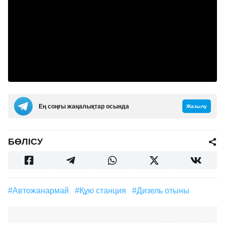
Ең соңғы жаңалықтар осында
Жазылу
БӨЛІСУ
#Автожанармай
#құю станция
#Дизель отыны