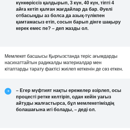
күнкөріссіз қалдырып, 3 күн, 40 күн, тіпті 4
айға кетіп қалған жағдайлар да бар. Әуелі
отбасыңды аз болса да азық-түлікпен
қамтамасыз етіп, сосын барып дінге шақыру
керек емес пе? – деп жазды ол.
Мемлекет басшысы Қырғызстанда теріс ағымдарды
насихаттайтын радикалды материалдар мен
кітаптарды тарату фактісі жиілеп кеткенін де сөз еткен.
– Егер мүфтият нақты ережелер әзірлеп, осы
процесті ретке келтіріп, одан кейін уағыз
айтуды жалғастырса, бұл мемлекетіміздің
болашағына игі болады, – деді ол.