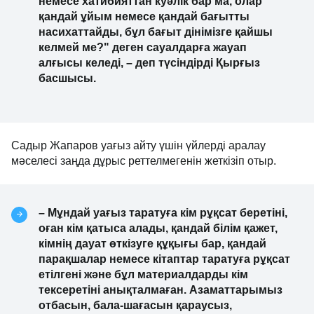
немесе хатибияттан куәлік бар ма, олар
қандай ұйым немесе қандай бағытты
насихаттайды, бұл бағыт дінімізге қайшы
келмей ме?" деген сауалдарға жауап
алғысы келеді, – деп түсіндірді Қырғыз
басшысы.
Садыр Жапаров уағыз айту үшін үйлерді аралау
мәселесі заңда дұрыс реттелмегенін жеткізіп отыр.
– Мұндай уағыз таратуға кім рұқсат беретіні,
оған кім қатыса алады, қандай білім қажет,
кімнің дауат өткізуге құқығы бар, қандай
парақшалар немесе кітаптар таратуға рұқсат
етілгені және бұл материалдарды кім
тексеретіні анықталмаған. Азаматтарымыз
отбасын, бала-шағасын қараусыз,