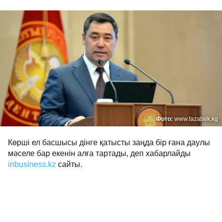
Фото:
www.tazabek.kg
Көрші ел басшысы дінге қатысты заңда бір ғана даулы
мәселе бар екенін алға тартады, деп хабарлайды
inbusiness.kz
сайты.