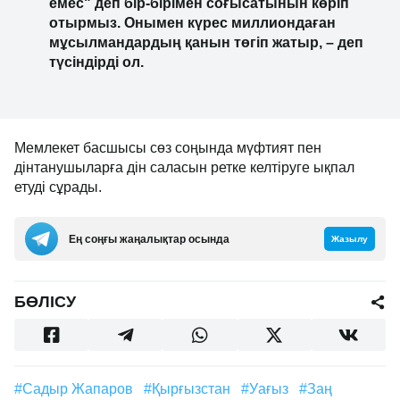
емес" деп бір-бірімен соғысатынын көріп
отырмыз. Онымен күрес миллиондаған
мұсылмандардың қанын төгіп жатыр, – деп
түсіндірді ол.
Мемлекет басшысы сөз соңында мүфтият пен
дінтанушыларға дін саласын ретке келтіруге ықпал
етуді сұрады.
Ең соңғы жаңалықтар осында
Жазылу
БӨЛІСУ
#Садыр Жапаров
#Қырғызстан
#уағыз
#заң