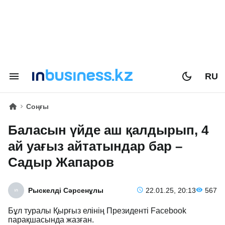
RU
Соңғы
Баласын үйде аш қалдырып, 4
ай уағыз айтатындар бар –
Садыр Жапаров
Рыскелді Сәрсенұлы
22.01.25, 20:13
567
Бұл туралы Қырғыз елінің Президенті Facebook
парақшасында жазған.