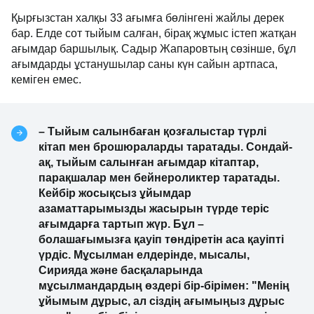
Қырғызстан халқы 33 ағымға бөлінгені жайлы дерек
бар. Елде сот тыйым салған, бірақ жұмыс істеп жатқан
ағымдар баршылық. Садыр Жапаровтың сөзінше, бұл
ағымдарды ұстанушылар саны күн сайын артпаса,
кеміген емес.
– Тыйым салынбаған қозғалыстар түрлі
кітап мен брошюраларды таратады. Сондай-
ақ, тыйым салынған ағымдар кітаптар,
парақшалар мен бейнероликтер таратады.
Кейбір жосықсыз ұйымдар
азаматтарымызды жасырын түрде теріс
ағымдарға тартып жүр. Бұл –
болашағымызға қауіп төндіретін аса қауіпті
үрдіс. Мұсылман елдерінде, мысалы,
Сирияда және басқаларында
мұсылмандардың өздері бір-бірімен: "Менің
ұйымым дұрыс, ал сіздің ағымыңыз дұрыс