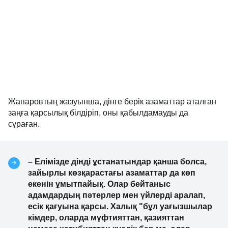
Жапаровтың жазуынша, дінге берік азаматтар аталған
заңға қарсылық білдіріп, оны қабылдамауды да
сұраған.
– Елімізде дінді ұстанатындар қанша болса,
зайырлы көзқарастағы азаматтар да көп
екенін ұмытпайық. Олар бейтаныс
адамдардың пәтерлер мен үйлерді аралап,
есік қағуына қарсы. Халық "бұл уағызшылар
кімдер, оларда мүфтияттан, қазияттан