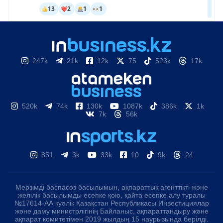
247k
21k
12k
75
523k
17k
520k
74k
130k
1087k
386k
1k
7k
56k
851
3k
33k
10
9k
24
Мерзімді баспасөз басылымын, ақпараттық агенттікті және
желілік басылымды есепке қою, қайта есепке алу туралы
№17614-АА куәлік Қазақстан Республикасы Инвестициялар
және даму министрлігінің Байланыс, ақпараттандыру және
ақпарат комитетімен 2019 жылдың 15 наурызында берілді.