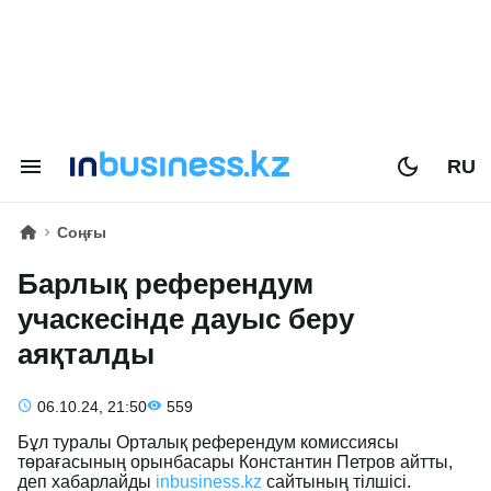
RU
Соңғы
Барлық референдум
учаскесінде дауыс беру
аяқталды
06.10.24, 21:50
559
Бұл туралы Орталық референдум комиссиясы
төрағасының орынбасары Константин Петров айтты,
деп хабарлайды
inbusiness.kz
сайтының тілшісі.