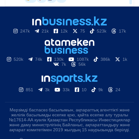
247k
21k
12k
75
523k
17k
520k
74k
130k
1087k
386k
1k
7k
56k
851
3k
33k
10
9k
24
Мерзімді баспасөз басылымын, ақпараттық агенттікті және
желілік басылымды есепке қою, қайта есепке алу туралы
№17614-АА куәлік Қазақстан Республикасы Инвестициялар
және даму министрлігінің Байланыс, ақпараттандыру және
ақпарат комитетімен 2019 жылдың 15 наурызында берілді.