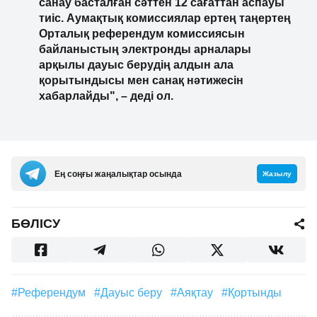
санау басталған сәттен 12 сағаттан аспауы
тиіс. Аумақтық комиссиялар ертең таңертең
Орталық референдум комиссиясын
байланыстың электронды арналары
арқылы дауыс берудің алдын ала
қорытындысы мен санақ нәтижесін
хабарлайды", – деді ол.
Ең соңғы жаңалықтар осында
Жазылу
БӨЛІСУ
#референдум
#дауыс беру
#аяқтау
#қортынды