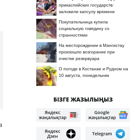
прикаспийских государств:
заложили капсулу времени
Покупательница купила
социальную говядину со
странностями
На месторождении в Мангистау
произошло возгорание при
очистке резервуара
О погоде в Костанае и Рудном на
10 августа, понедельник
БІЗГЕ ЖАЗЫЛЫҢЫЗ
Яндекс
Google
жаңалықтар
жаңалықтар
а
Яндекс
Telegram
Дзен