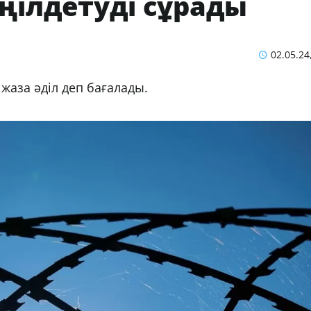
ңілдетуді сұрады
02.05.24
 жаза әділ деп бағалады.