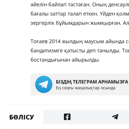
әйелін байлап тастаған. Оның денсаул
бағалы заттар талап еткен. Үйден қол
зергерлік бұйымдарын жымқырған. Ал 
Тоғаев 2014 жылдың маусым айында со
бандитизмге қатысты деп танылды. То
бостандығынан айырылды.
БІЗДІҢ ТЕЛЕГРАМ АРНАМЫЗҒ
Ең соңғы жаңалықтар осында
БӨЛІСУ