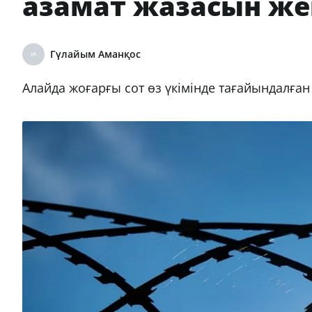
азамат жазасын же
Гүлайым Аманқос
Алайда жоғарғы сот өз үкімінде тағайындалған