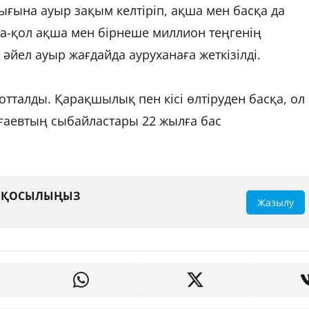
ығына ауыр зақым келтіріп, ақша мен басқа да
ма-қол ақша мен бірнеше миллион теңгенің
әйел ауыр жағдайда ауруханаға жеткізілді.
тталды. Қарақшылық пен кісі өлтіруден басқа, ол
ғаевтың сыбайластары 22 жылға бас
А ҚОСЫЛЫҢЫЗ
Жазылу