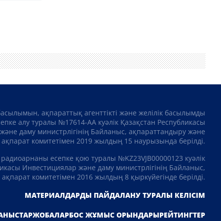
басылымын, ақпараттық агенттікті және желілік басылымды
сепке алу туралы №17614-АА куәлік Қазақстан Республикасы
және даму министрлігінің Байланыс, ақпараттандыру және
ақпарат комитетімен 2019 жылдың 15 наурызында берілді.
 радиоарнаны есепке қою туралы №KZ23VJB00000123 куәлік
икасы Инвестициялар және даму министрлігінің Байланыс,
ақпарат комитетімен 2016 жылдың 8 қыркүйегінде берілді.
МАТЕРИАЛДАРДЫ ПАЙДАЛАНУ ТУРАЛЫ КЕЛІСІМ
АНЫСТАР
ЖОБАЛАР
БОС ЖҰМЫС ОРЫНДАРЫ
РЕЙТИНГТЕР