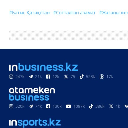
#Батыс Қазақстан
#сотталған азамат
#жазаны же
247k
21k
12k
75
523k
17k
520k
74k
130k
1087k
386k
1k