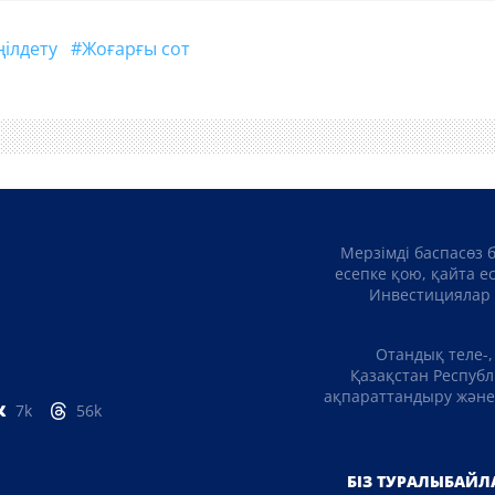
ңілдету
#Жоғарғы сот
Мерзімді баспасөз 
есепке қою, қайта е
Инвестициялар 
Отандық теле-,
Қазақстан Республ
ақпараттандыру және 
7k
56k
БІЗ ТУРАЛЫ
БАЙЛ