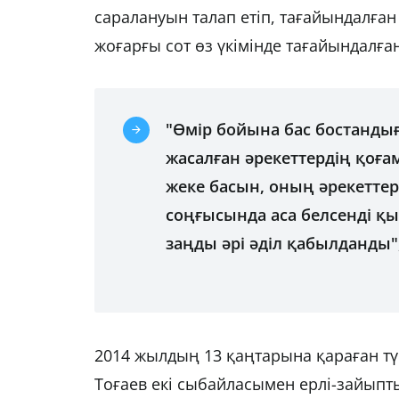
саралануын талап етіп, тағайындалған
жоғарғы сот өз үкімінде тағайындалған
"Өмір бойына бас бостандығ
жасалған әрекеттердің қоғам
жеке басын, оның әрекеттер
соңғысында аса белсенді қы
заңды әрі әділ қабылданды",
2014 жылдың 13 қаңтарына қараған т
Тоғаев екі сыбайласымен ерлі-зайыпты