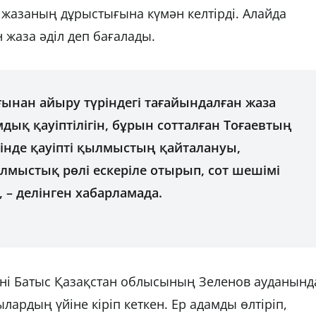
 жазаның дұрыстығына күмән келтірді. Алайда
 жаза әділ деп бағалады.
ынан айыру түріндегі тағайындалған жаза
дық қауіптілігін, бұрын сотталған Тоғаевтың
інде қауіпті қылмыстың қайталануы,
лмыстық рөлі ескеріле отырып, сот шешімі
 – делінген хабарламада.
үні Батыс Қазақстан облысының Зеленов ауданынд
лардың үйіне кіріп кеткен. Ер адамды өлтіріп,