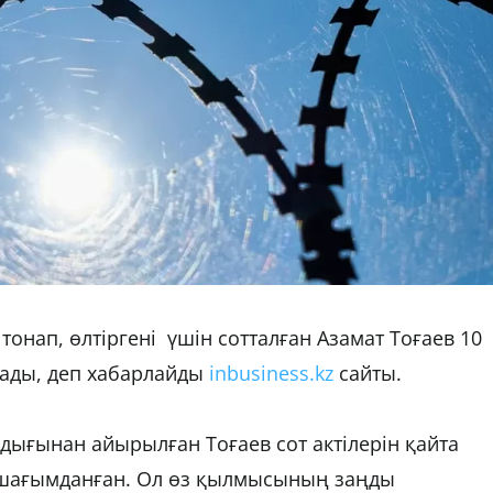
онап, өлтіргені үшін сотталған Азамат Тоғаев 10
рады, деп хабарлайды
inbusiness.kz
сайты.
дығынан айырылған Тоғаев сот актілерін қайта
 шағымданған. Ол өз қылмысының заңды