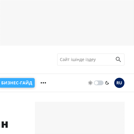
БИЗНЕС-ГАЙД
RU
ан