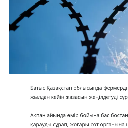
Батыс Қазақстан облысында фермерді т
жылдан кейін жазасын жеңілдетуді сұ
Ақпан айында өмір бойына бас бостан
қарауды сұрап, жоғары сот органына