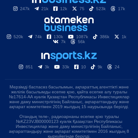
247k
21k
12k
75
523k
17k
520k
74k
130k
1087k
386k
1k
7k
56k
851
3k
33k
10
9k
24
Мерзімді баспасөз басылымын, ақпараттық агенттікті және
желілік басылымды есепке қою, қайта есепке алу туралы
№17614-АА куәлік Қазақстан Республикасы Инвестициялар
және даму министрлігінің Байланыс, ақпараттандыру және
ақпарат комитетімен 2019 жылдың 15 наурызында берілді.
Отандық теле-, радиоарнаны есепке қою туралы
№KZ23VJB00000123 куәлік Қазақстан Республикасы
Инвестициялар және даму министрлігінің Байланыс,
ақпараттандыру және ақпарат комитетімен 2016 жылдың 8
қыркүйегінде берілді.