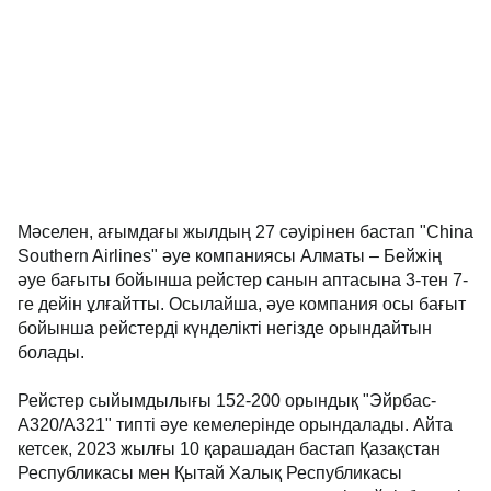
Мәселен, ағымдағы жылдың 27 сәуірінен бастап "China
Southern Airlines" әуе компаниясы Алматы – Бейжің
әуе бағыты бойынша рейстер санын аптасына 3-тен 7-
ге дейін ұлғайтты. Осылайша, әуе компания осы бағыт
бойынша рейстерді күнделікті негізде орындайтын
болады.
Рейстер сыйымдылығы 152-200 орындық "Эйрбас-
А320/А321" типті әуе кемелерінде орындалады. Айта
кетсек, 2023 жылғы 10 қарашадан бастап Қазақстан
Республикасы мен Қытай Халық Республикасы