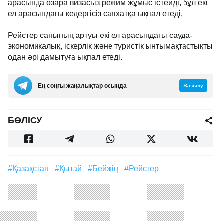
арасында өзара визасыз режим жұмыс істейді, бұл екі
ел арасындағы кедергісіз саяхатқа ықпал етеді.
Рейстер санының артуы екі ел арасындағы сауда-
экономикалық, іскерлік және туристік ынтымақтастықты
одан әрі дамытуға ықпал етеді.
Ең соңғы жаңалықтар осында
Жазылу
БӨЛІСУ
#Қазақстан
#Қытай
#Бейжің
#рейстер