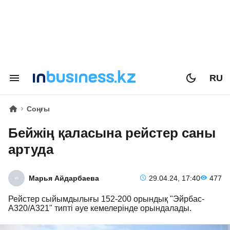
RU
Соңғы
Бейжің қаласына рейстер саны
артуда
Марья Айдарбаева
29.04.24, 17:40
477
Рейстер сыйымдылығы 152-200 орындық "Эйрбас-
А320/А321" типті әуе кемелерінде орындалады.