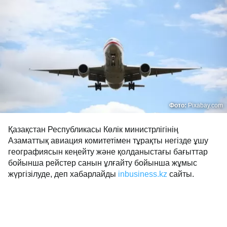
Фото:
Pixabay.com
Қазақстан Республикасы Көлік министрлігінің
Азаматтық авиация комитетімен тұрақты негізде ұшу
географиясын кеңейту және қолданыстағы бағыттар
бойынша рейстер санын ұлғайту бойынша жұмыс
жүргізілуде, деп хабарлайды
inbusiness.kz
сайты.