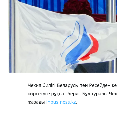
Чехия билігі Беларусь пен Ресейден 
көрсетуге рұқсат берді. Бұл туралы Ч
жазады
Inbusiness.kz
.