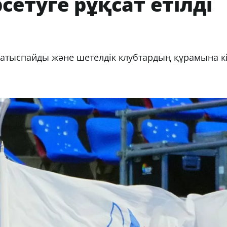
сетуге рұқсат етілді
қатыспайды және шетелдік клубтардың құрамына к