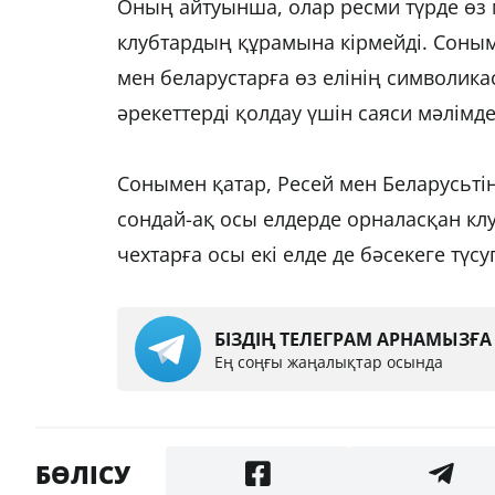
Оның айтуынша, олар ресми түрде өз 
клубтардың құрамына кірмейді. Соныме
мен беларустарға өз елінің символик
әрекеттерді қолдау үшін саяси мәлім
Сонымен қатар, Ресей мен Беларусьт
сондай-ақ осы елдерде орналасқан клу
чехтарға осы екі елде де бәсекеге түсу
БІЗДІҢ ТЕЛЕГРАМ АРНАМЫЗҒ
Ең соңғы жаңалықтар осында
БӨЛІСУ