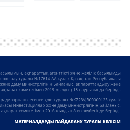
басылымын, ақпараттық агенттікті және желілік басылымды
сепке алу туралы №17614-АА куәлік Қазақстан Республикасы
және даму министрлігінің Байланыс, ақпараттандыру және
ақпарат комитетімен 2019 жылдың 15 наурызында берілді.
 радиоарнаны есепке қою туралы №KZ23VJB00000123 куәлік
икасы Инвестициялар және даму министрлігінің Байланыс,
ақпарат комитетімен 2016 жылдың 8 қыркүйегінде берілді.
МАТЕРИАЛДАРДЫ ПАЙДАЛАНУ ТУРАЛЫ КЕЛІСІМ