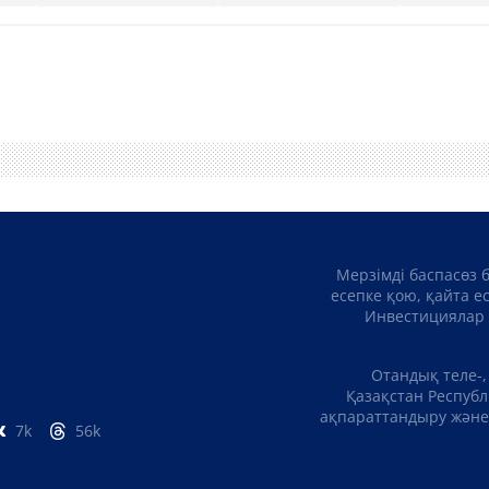
Мерзімді баспасөз 
есепке қою, қайта е
Инвестициялар 
Отандық теле-,
Қазақстан Республ
ақпараттандыру және 
7k
56k