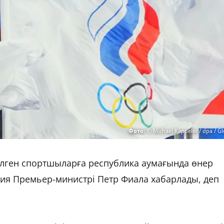
Фото:
© Michael Kappeler / dpa / Gl
келген спортшыларға республика аумағында өнер
ехия Премьер-министрі Петр Фиала хабарлады, деп