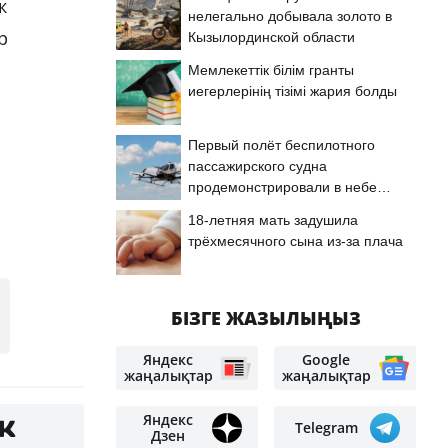
к
нелегально добывала золото в
р
Кызылординской области
Мемлекеттік білім гранты
иегерлерінің тізімі жария болды
Первый полёт беспилотного
пассажирского судна
продемонстрировали в небе
Астаны
18-летняя мать задушила
трёхмесячного сына из-за плача
БІЗГЕ ЖАЗЫЛЫҢЫЗ
Яндекс
Google
жаңалықтар
жаңалықтар
Яндекс
Telegram
Дзен