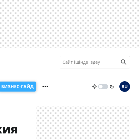
БИЗНЕС-ГАЙД
RU
хия