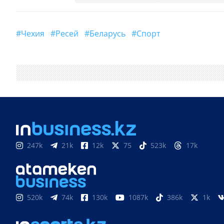
#Чехия
#Ресей
#Беларусь
#спорт
247k
21k
12k
75
523k
17k
520k
74k
130k
1087k
386k
1k