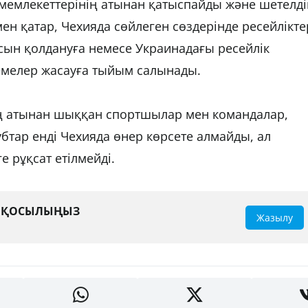
мемлекеттерінің атынан қатыспайды және шетелді
н қатар, Чехияда сөйлеген сөздерінде ресейлікте
асын қолдануға немесе Украинадағы ресейлік
демелер жасауға тыйым салынады.
ің атынан шыққан спортшылар мен командалар,
бтар енді Чехияда өнер көрсете алмайды, ал
ге рұқсат етілмейді.
А ҚОСЫЛЫҢЫЗ
Жазылу