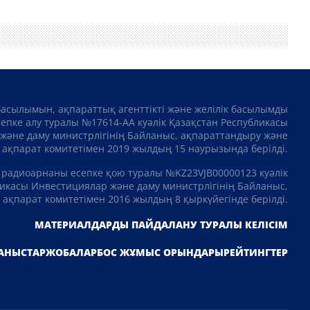
басылымын, ақпараттық агенттікті және желілік басылымды
сепке алу туралы №17614-АА куәлік Қазақстан Республикасы
және даму министрлігінің Байланыс, ақпараттандыру және
ақпарат комитетімен 2019 жылдың 15 наурызында берілді.
 радиоарнаны есепке қою туралы №KZ23VJB00000123 куәлік
икасы Инвестициялар және даму министрлігінің Байланыс,
ақпарат комитетімен 2016 жылдың 8 қыркүйегінде берілді.
МАТЕРИАЛДАРДЫ ПАЙДАЛАНУ ТУРАЛЫ КЕЛІСІМ
АНЫСТАР
ЖОБАЛАР
БОС ЖҰМЫС ОРЫНДАРЫ
РЕЙТИНГТЕР