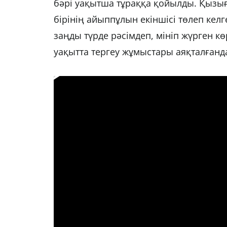
бәрі уақытша тұраққа қойылды. Қызығы
бірінің айыппұлын екіншісі төлеп кел
заңды түрде рәсімдеп, мініп жүрген 
уақытта тергеу жұмыстары аяқталғанда