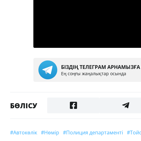
БІЗДІҢ ТЕЛЕГРАМ АРНАМЫЗҒ
Ең соңғы жаңалықтар осында
БӨЛІСУ
#автокөлік
#нөмір
#полиция департаменті
#То