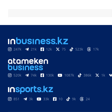
247k
21k
12k
75
523k
17k
520k
74k
130k
1087k
386k
1k
851
3k
33k
10
9k
24