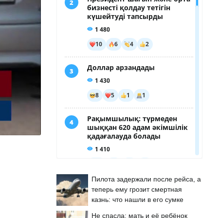
Пилота задержали после рейса, а
теперь ему грозит смертная
казнь: что нашли в его сумке
Не спасла: мать и её ребёнок