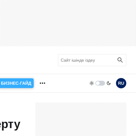
БИЗНЕС-ГАЙД
RU
ерту