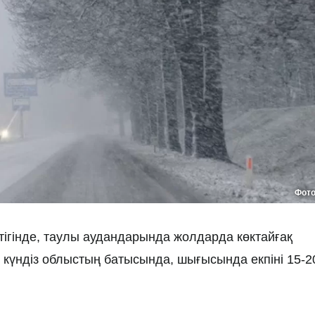
Фот
тігінде, таулы аудандарында жолдарда көктайғақ
 күндіз облыстың батысында, шығысында екпіні 15-2