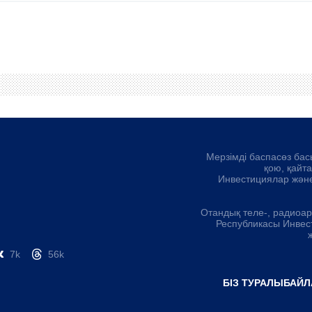
Мерзімді баспасөз бас
қою, қайт
Инвестициялар және
Отандық теле-, радиоа
Республикасы Инвес
7k
56k
БІЗ ТУРАЛЫ
БАЙЛ