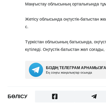
Маңғыстау облысының орталығында тұм
Жетісу облысында оңтүстік-батыстан жел
с.
Түркістан облысының батысында, оңтүст
күтіледі. Оңтүстік-батыстан жел соғады,
БІЗДІҢ ТЕЛЕГРАМ АРНАМЫЗ
Ең соңғы жаңалықтар осында
БӨЛІСУ