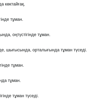
а көктайғақ.
інде тұман.
нда, оңтүстігінде тұман.
де, шығысында, орталығында тұман түседі.
інде тұман.
нда тұман.
інде тұман түседі.