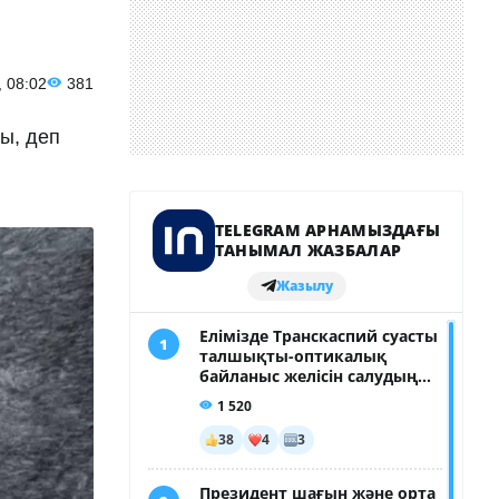
, 08:02
381
ы, деп