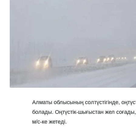
Алматы облысының солтүстігінде, оңтүс
болады. Оңтүстік-шығыстан жел соғады,
м/c-ке жетеді.