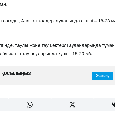
ан.
 соғады, Алакөл көлдері ауданында екпіні – 18-23 м
ігінде, таулы және тау бөктерлі аудандарында тұман
 облыстың тау асуларында күші – 15-20 м/с.
ҒА ҚОСЫЛЫҢЫЗ
Жазылу