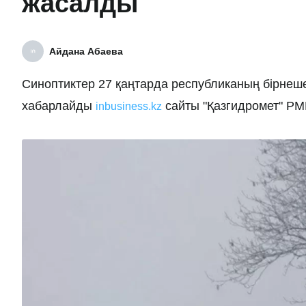
жасалды
Айдана Абаева
Синоптиктер 27 қаңтарда республиканың бірнеш
хабарлайды
сайты "Қазгидромет" РМК
inbusiness.kz