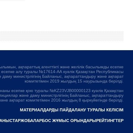
ылымын, ақпараттық агенттікті және желілік басылымды есепке
а есепке алу туралы №17614-АА куәлік Қазақстан Республикасы
 даму министрлігінің Байланыс, ақпараттандыру және ақпарат
комитетімен 2019 жылдың 15 наурызында берілді.
рнаны есепке қою туралы №KZ23VJB00000123 куәлік Қазақстан
тициялар және даму министрлігінің Байланыс, ақпараттандыру
және ақпарат комитетімен 2016 жылдың 8 қыркүйегінде берілді.
МАТЕРИАЛДАРДЫ ПАЙДАЛАНУ ТУРАЛЫ КЕЛІСІМ
АНЫСТАР
ЖОБАЛАР
БОС ЖҰМЫС ОРЫНДАРЫ
РЕЙТИНГТЕР