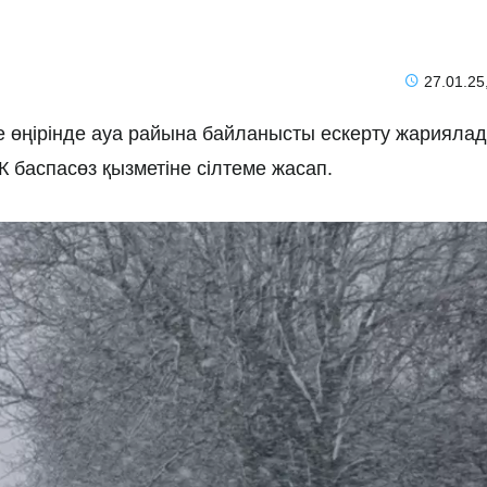
27.01.25
е өңірінде ауа райына байланысты ескерту жариялад
 баспасөз қызметіне сілтеме жасап.