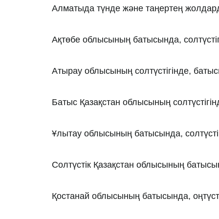
Алматыда түнде және таңертең жолдард
Ақтөбе облысының батысында, солтүстіг
Атырау облысының солтүстігінде, батысы
Батыс Қазақстан облысының солтүстігін
Ұлытау облысының батысында, солтүстіг
Солтүстік Қазақстан облысының батысы
Қостанай облысының батысында, оңтүстіг