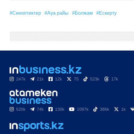
#синоптиктер
#ауа райы
#болжам
#ескерту
247k
21k
12k
75
523k
17k
520k
74k
130k
1087k
386k
1k