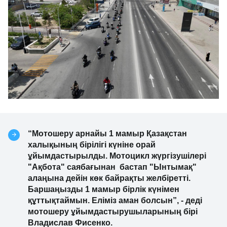
“Мотошеру арнайы 1 мамыр Қазақстан
халықының бірілігі күніне орай
ұйымдастырылды. Мотоцикл жүргізушілері
"Ақбота" саябағынан бастап "Ынтымақ"
алаңына дейін көк байрақты желбіретті.
Баршаңызды 1 мамыр бірлік күнімен
құттықтаймын. Еліміз аман болсын”, - деді
мотошеру ұйымдастырушыларының бірі
Владислав Фисенко.