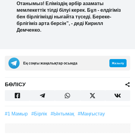
Отанымыз! Еліміздің әрбір азаматы
мемлекеттік тілді білуі керек. Бұл - елдігіміз
бен бірлігімізді нығайта түседі. Береке-
брлігіміз арта берсін”, - деді Кирилл
Демченко.
Ең соңғы жаңалықтар осында
Жазылу
БӨЛІСУ
#1 Мамыр
#бірлік
#ынтымақ
#Маңғыстау