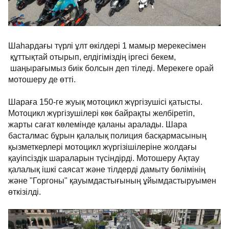
Шаһардағы түрлі ұлт өкілдері 1 мамыр мерекесімен
құттықтай отырып, елдігіміздің іргесі бекем,
шаңырағымыз биік болсын деп тіледі. Мерекеге орай
мотошеру де өтті.
Шараға 150-ге жуық мотоцикл жүргізушісі қатысты.
Мотоцикл жүргізушілері көк байрақты желбіретіп,
жарты сағат көлемінде қаланы аралады. Шара
басталмас бұрын қалалық полиция басқармасының
қызметкерлері мотоцикл жүргізішілеріне жолдағы
қауіпсіздік шараларын түсіндірді. Мотошеру Ақтау
қалалық ішкі саясат және тілдерді дамыту бөлімінің
және "Горгоны" қауымдастығының ұйымдастыруымен
өткізілді.