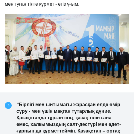
мен туған тілге құрмет - егіз ұғым.
“Бірлігі мен ынтымағы жарасқан елде өмір
сүру - мен үшін мақтан тұтарлық дүние.
Қазақстанда тұрған соң, қазақ тілін ғана
емес, халқымыздың салт-дәстүрі мен әдет-
ғұрпын да құрметтеймін. Қазақстан – ортақ