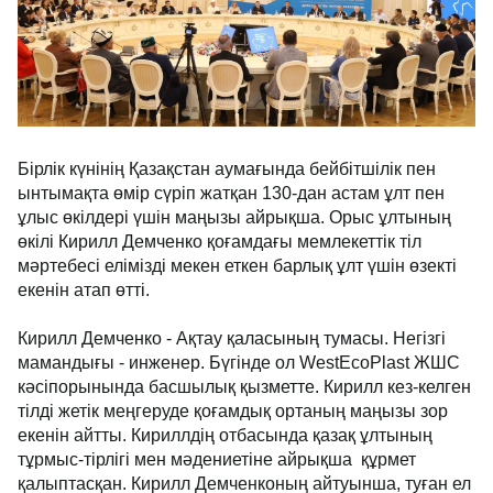
Бірлік күнінің Қазақстан аумағында бейбітшілік пен
ынтымақта өмір сүріп жатқан 130-дан астам ұлт пен
ұлыс өкілдері үшін маңызы айрықша. Орыс ұлтының
өкілі Кирилл Демченко қоғамдағы мемлекеттік тіл
мәртебесі елімізді мекен еткен барлық ұлт үшін өзекті
екенін атап өтті.
Кирилл Демченко - Ақтау қаласының тумасы. Негізгі
мамандығы - инженер. Бүгінде ол WestEcoPlast ЖШС
кәсіпорынында басшылық қызметте. Кирилл кез-келген
тілді жетік меңгеруде қоғамдық ортаның маңызы зор
екенін айтты. Кириллдің отбасында қазақ ұлтының
тұрмыс-тірлігі мен мәдениетіне айрықша құрмет
қалыптасқан. Кирилл Демченконың айтуынша, туған ел