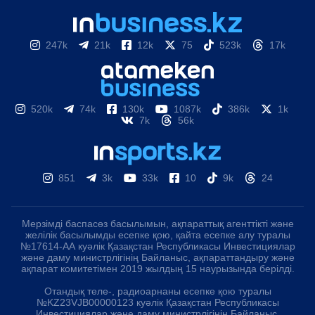
247k
21k
12k
75
523k
17k
520k
74k
130k
1087k
386k
1k
7k
56k
851
3k
33k
10
9k
24
Мерзімді баспасөз басылымын, ақпараттық агенттікті және
желілік басылымды есепке қою, қайта есепке алу туралы
№17614-АА куәлік Қазақстан Республикасы Инвестициялар
және даму министрлігінің Байланыс, ақпараттандыру және
ақпарат комитетімен 2019 жылдың 15 наурызында берілді.
Отандық теле-, радиоарнаны есепке қою туралы
№KZ23VJB00000123 куәлік Қазақстан Республикасы
Инвестициялар және даму министрлігінің Байланыс,