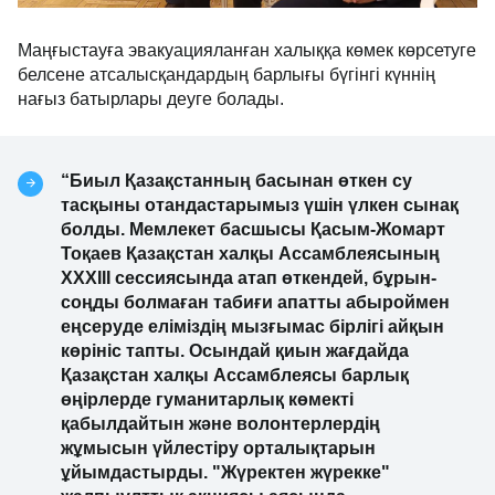
Маңғыстауға эвакуацияланған халыққа көмек көрсетуге
белсене атсалысқандардың барлығы бүгінгі күннің
нағыз батырлары деуге болады.
“Биыл Қазақстанның басынан өткен су
тасқыны отандастарымыз үшін үлкен сынақ
болды. Мемлекет басшысы Қасым-Жомарт
Тоқаев Қазақстан халқы Ассамблеясының
ХХХІІІ сессиясында атап өткендей, бұрын-
соңды болмаған табиғи апатты абыроймен
еңсеруде еліміздің мызғымас бірлігі айқын
көрініс тапты. Осындай қиын жағдайда
Қазақстан халқы Ассамблеясы барлық
өңірлерде гуманитарлық көмекті
қабылдайтын және волонтерлердің
жұмысын үйлестіру орталықтарын
ұйымдастырды. "Жүректен жүрекке"