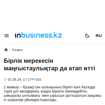
RU
Соңғы
Бірлік мерекесін
маңғыстаулықтар да атап өтті
01.05.24, 17:17
515
1 мамыр – Қазақстан халықының бірлігі күні Ақтауда
түрлі ұлт өкілдерінің өзара бірлігін бекемдейтін,
ымыралы ынтымағы мен ырысын арттыратын ауқымы
іс-шаралар ұйымдастырылды.