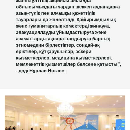
жалпыұлттық акциясы аясында
облысымыздағы зардап шеккен аудандарға
азық-түлік пен алғашқы қажеттілік
тауарлары да жөнелтілді. Қайырымдылық
және гуманитарлық көмектерді жинауға,
эвакуациялауды ұйымдастыруға және
азаматтарды ақпараттандыруға барлық
этномәдени бірлестіктер, сондай-ақ
еріктілер, құтқарушылар, әскери
қызметкерлер, медицина қызметкерлері,
мемлекеттік қызметшілер белсене қатысты”,
- деді Нұрлан Ноғаев.