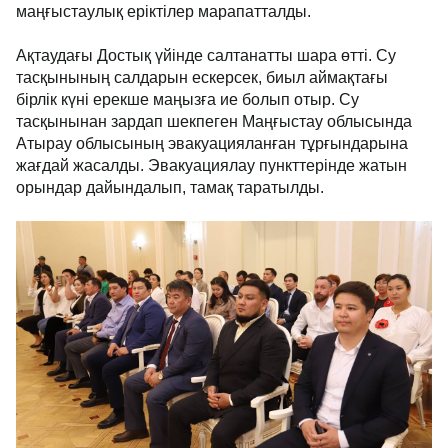
маңғыстаулық еріктілер марапатталды.
Ақтаудағы Достық үйінде салтанатты шара өтті. Су
тасқынының салдарын ескерсек, биыл аймақтағы
бірлік күні ерекше маңызға ие болып отыр. Су
тасқынынан зардап шекпеген Маңғыстау облысында
Атырау облысының эвакуацияланған тұрғындарына
жағдай жасалды. Эвакуациялау пункттерінде жатын
орындар дайындалып, тамақ таратылды.