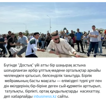
Фото:
А. Садатқызы
Бүгінде "Достық" үйі атты бір шаңырақ астына
шоғырланған әрбір ұлттық-мәдени орталықтар арнайы
челленджге қатысып, белсенділік танытуда. Бірлік
мейрамының басты мақсаты — еліміздегі түрлі ұлт пен
дін өкілдерінің бір-біріне деген сый-құрметін арттырып,
татулықты, бірлікті, ортақ құндылықтарды насихаттау,
деп хабарлайды
inbusiness.kz
сайты.