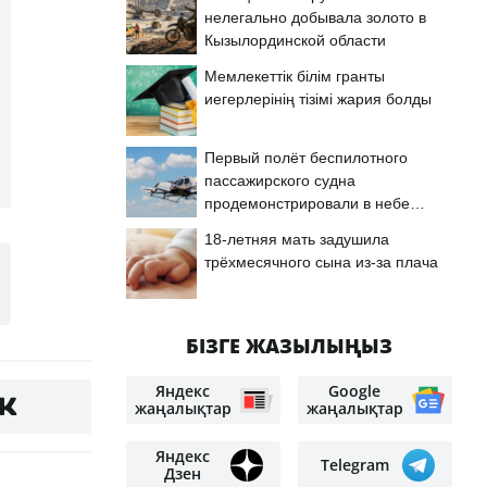
нелегально добывала золото в
Кызылординской области
Мемлекеттік білім гранты
иегерлерінің тізімі жария болды
Первый полёт беспилотного
пассажирского судна
продемонстрировали в небе
Астаны
18-летняя мать задушила
трёхмесячного сына из-за плача
БІЗГЕ ЖАЗЫЛЫҢЫЗ
Яндекс
Google
жаңалықтар
жаңалықтар
Яндекс
Telegram
Дзен