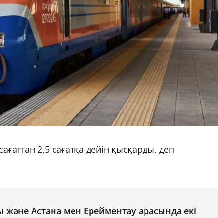
сағаттан 2,5 сағатқа дейін қысқарды, деп
 және Астана мен Ерейментау арасында екі