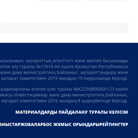
басылымын, ақпараттық агенттікті және желілік басылымды
сепке алу туралы №17614-АА куәлік Қазақстан Республикасы
және даму министрлігінің Байланыс, ақпараттандыру және
ақпарат комитетімен 2019 жылдың 15 наурызында берілді.
 радиоарнаны есепке қою туралы №KZ23VJB00000123 куәлік
икасы Инвестициялар және даму министрлігінің Байланыс,
ақпарат комитетімен 2016 жылдың 8 қыркүйегінде берілді.
МАТЕРИАЛДАРДЫ ПАЙДАЛАНУ ТУРАЛЫ КЕЛІСІМ
АНЫСТАР
ЖОБАЛАР
БОС ЖҰМЫС ОРЫНДАРЫ
РЕЙТИНГТЕР