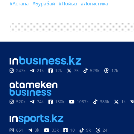
#Астана
#Бурабай
#пойыз
#логистика
247k
21k
12k
75
523k
17k
520k
74k
130k
1087k
386k
1k
851
3k
33k
10
9k
24