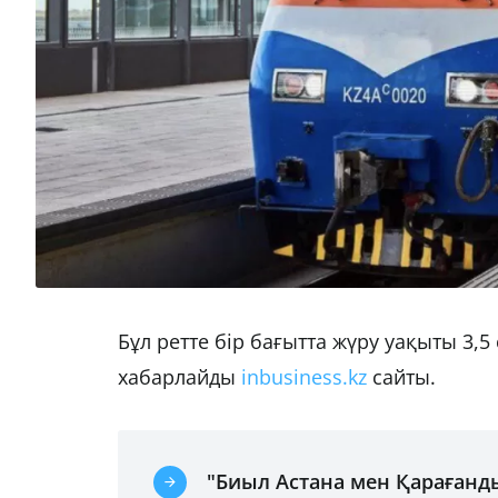
Бұл ретте бір бағытта жүру уақыты 3,5 
хабарлайды
inbusiness.kz
сайты.
"Биыл Астана мен Қарағанды