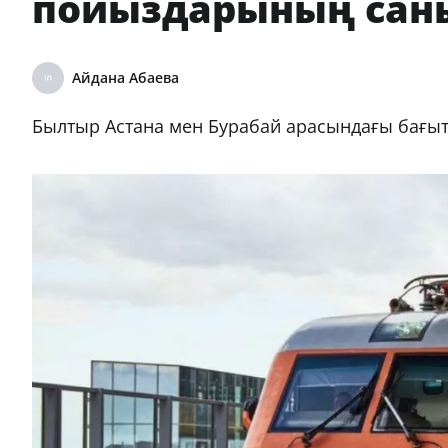
пойыздарының сан
Айдана Абаева
Былтыр Астана мен Бурабай арасындағы бағыт