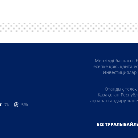
Мерзімді баспасөз 
есепке қою, қайта е
Инвестициялар 
Отандық теле-,
Қазақстан Республ
ақпараттандыру және 
7k
56k
БІЗ ТУРАЛЫ
БАЙЛ