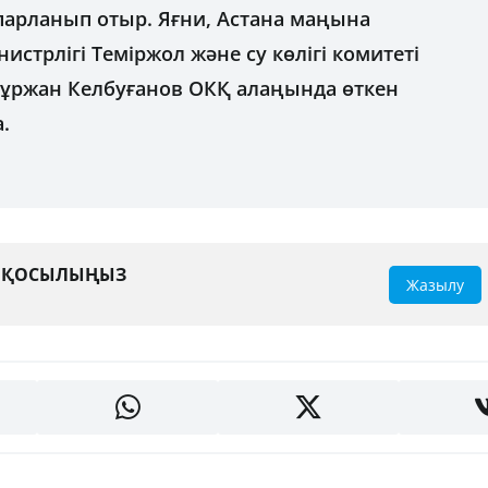
парланып отыр. Яғни, Астана маңына
нистрлігі Теміржол және су көлігі комитеті
ұржан Келбуғанов ОКҚ алаңында өткен
.
А ҚОСЫЛЫҢЫЗ
Жазылу