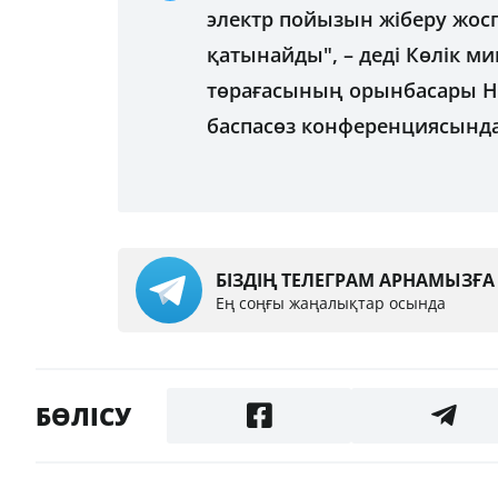
электр пойызын жіберу жос
қатынайды", – деді Көлік ми
төрағасының орынбасары Н
баспасөз конференциясында
БІЗДІҢ ТЕЛЕГРАМ АРНАМЫЗҒ
Ең соңғы жаңалықтар осында
БӨЛІСУ