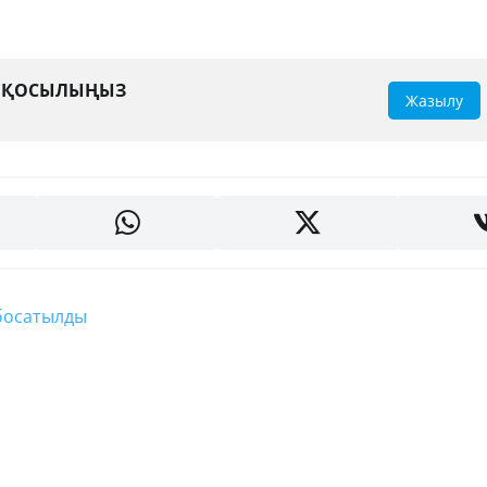
А ҚОСЫЛЫҢЫЗ
Жазылу
 босатылды