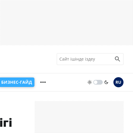
БИЗНЕС-ГАЙД
RU
гі