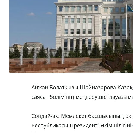
Айжан Болатқызы Шайназарова Қазақст
саясат бөлімінің меңгерушісі лауазы
Сондай-ақ, Мемлекет басшысының өкі
Республикасы Президенті Әкімшілігіні