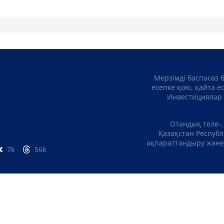
Мерзімді баспасөз 
есепке қою, қайта е
Инвестициялар 
Отандық теле-,
Қазақстан Республ
ақпараттандыру және 
7k
56k
БІЗ ТУРАЛЫ
БАЙЛ