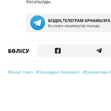
босатылды.
БІЗДІҢ ТЕЛЕГРАМ АРНАМЫЗҒ
Ең соңғы жаңалықтар осында
БӨЛІСУ
#Болат Тілеп
#Президент Әкімшілігі
#қызметінен