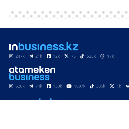
247k
21k
12k
75
523k
17k
520k
74k
130k
1087k
386k
1k
851
3k
33k
10
9k
24