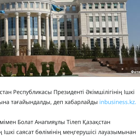
Фото
ан Республикасы Президенті Әкімшілігінің Ішкі
мына тағайындалды, деп хабарлайды
inbusiness.kz.
мімен Болат Анапияұлы Тілеп Қазақстан
ң Ішкі саясат бөлімінің меңгерушісі лауазымынан