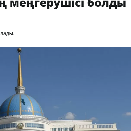
ің меңгерушісі болды
рлады.