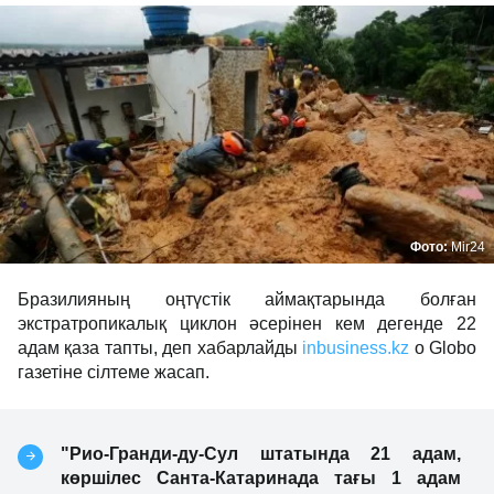
Фото:
Mir24
Бразилияның оңтүстік аймақтарында болған
экстратропикалық циклон әсерінен кем дегенде 22
адам қаза тапты, деп хабарлайды
inbusiness.kz
o Globo
газетіне сілтеме жасап.
"Рио-Гранди-ду-Сул штатында 21 адам,
көршілес Санта-Катаринада тағы 1 адам