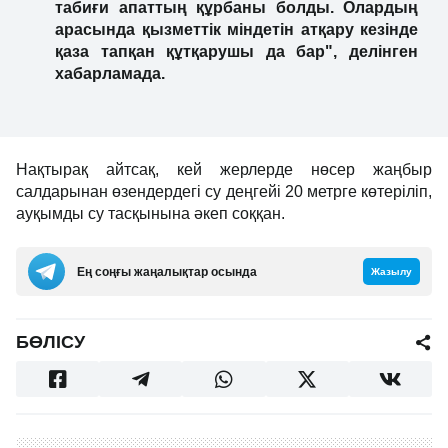
табиғи апаттың құрбаны болды. Олардың
арасында қызметтік міндетін атқару кезінде
қаза тапқан құтқарушы да бар", делінген
хабарламада.
Нақтырақ айтсақ, кей жерлерде нөсер жаңбыр
салдарынан өзендердегі су деңгейі 20 метрге көтеріліп,
ауқымды су тасқынына әкеп соққан.
Ең соңғы жаңалықтар осында
Жазылу
БӨЛІСУ