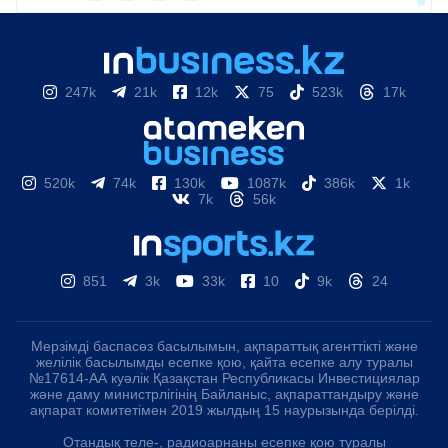
247k
21k
12k
75
523k
17k
520k
74k
130k
1087k
386k
1k
7k
56k
851
3k
33k
10
9k
24
Мерзімді баспасөз басылымын, ақпараттық агенттікті және
желілік басылымды есепке қою, қайта есепке алу туралы
№17614-АА куәлік Қазақстан Республикасы Инвестициялар
және даму министрлігінің Байланыс, ақпараттандыру және
ақпарат комитетімен 2019 жылдың 15 наурызында берілді.
Отандық теле-, радиоарнаны есепке қою туралы