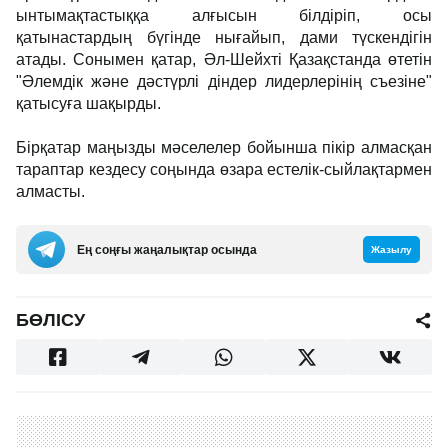
ынтымақтастыққа алғысын білдіріп, осы
қатынастардың бүгінде нығайып, дами түскендігін
атады. Сонымен қатар, Әл-Шейхті Қазақстанда өтетін
"Әлемдік және дәстүрлі діндер лидерлерінің съезіне"
қатысуға шақырды.
Бірқатар маңызды мәселелер бойынша пікір алмасқан
тараптар кездесу соңында өзара естелік-сыйлақтармен
алмасты.
Ең соңғы жаңалықтар осында
Жазылу
БӨЛІСУ