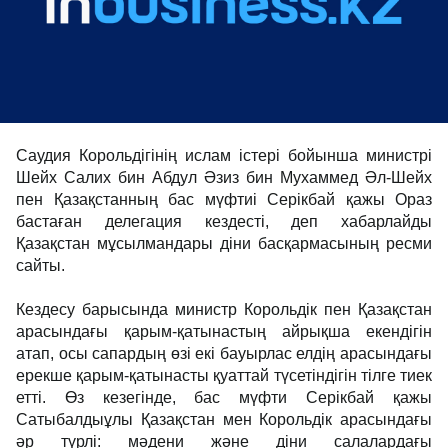
Саудия Корольдігінің ислам істері бойынша министрі
Шейх Салих бин Абдул Әзиз бин Мухаммед Әл-Шейх
пен Қазақстанның бас мүфтиі Серікбай қажы Ораз
бастаған делегация кездесті, деп хабарлайды
Қазақстан мұсылмандары діни басқармасының ресми
сайты.
Кездесу барысында министр Корольдік пен Қазақстан
арасындағы қарым-қатынастың айрықша екендігін
атап, осы сапардың өзі екі бауырлас елдің арасындағы
ерекше қарым-қатынасты қуаттай түсетіндігін тілге тиек
етті. Өз кезегінде, бас мүфти Серікбай қажы
Сатыбалдыұлы Қазақстан мен Корольдік арасындағы
әр түрлі: мәдени және діни салалардағы