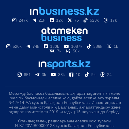
247k
21k
12k
75
523k
17k
520k
74k
130k
1087k
386k
1k
7k
56k
851
3k
33k
10
9k
24
Мерзімді баспасөз басылымын, ақпараттық агенттікті және
желілік басылымды есепке қою, қайта есепке алу туралы
№17614-АА куәлік Қазақстан Республикасы Инвестициялар
және даму министрлігінің Байланыс, ақпараттандыру және
ақпарат комитетімен 2019 жылдың 15 наурызында берілді.
Отандық теле-, радиоарнаны есепке қою туралы
№KZ23VJB00000123 куәлік Қазақстан Республикасы