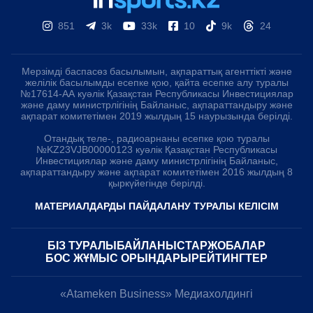
851
3k
33k
10
9k
24
Мерзімді баспасөз басылымын, ақпараттық агенттікті және
желілік басылымды есепке қою, қайта есепке алу туралы
№17614-АА куәлік Қазақстан Республикасы Инвестициялар
және даму министрлігінің Байланыс, ақпараттандыру және
ақпарат комитетімен 2019 жылдың 15 наурызында берілді.
Отандық теле-, радиоарнаны есепке қою туралы
№KZ23VJB00000123 куәлік Қазақстан Республикасы
Инвестициялар және даму министрлігінің Байланыс,
ақпараттандыру және ақпарат комитетімен 2016 жылдың 8
қыркүйегінде берілді.
МАТЕРИАЛДАРДЫ ПАЙДАЛАНУ ТУРАЛЫ КЕЛІСІМ
БІЗ ТУРАЛЫ
БАЙЛАНЫСТАР
ЖОБАЛАР
БОС ЖҰМЫС ОРЫНДАРЫ
РЕЙТИНГТЕР
«Atameken Business» Медиахолдингі