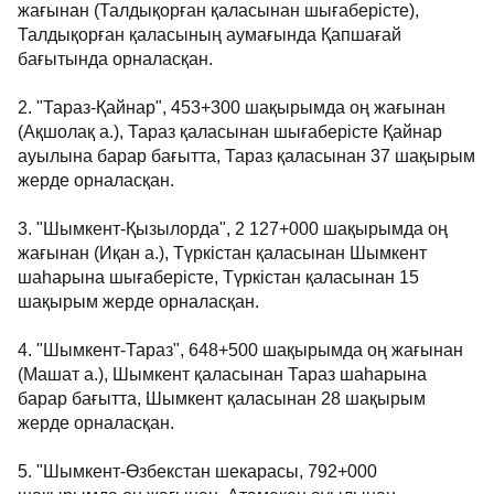
жағынан (Талдықорған қаласынан шығаберісте),
Талдықорған қаласының аумағында Қапшағай
бағытында орналасқан.
2. "Тараз-Қайнар", 453+300 шақырымда оң жағынан
(Ақшолақ а.), Тараз қаласынан шығаберісте Қайнар
ауылына барар бағытта, Тараз қаласынан 37 шақырым
жерде орналасқан.
3. "Шымкент-Қызылорда", 2 127+000 шақырымда оң
жағынан (Иқан а.), Түркістан қаласынан Шымкент
шаһарына шығаберісте, Түркістан қаласынан 15
шақырым жерде орналасқан.
4. "Шымкент-Тараз", 648+500 шақырымда оң жағынан
(Машат а.), Шымкент қаласынан Тараз шаһарына
барар бағытта, Шымкент қаласынан 28 шақырым
жерде орналасқан.
5. "Шымкент-Өзбекстан шекарасы, 792+000