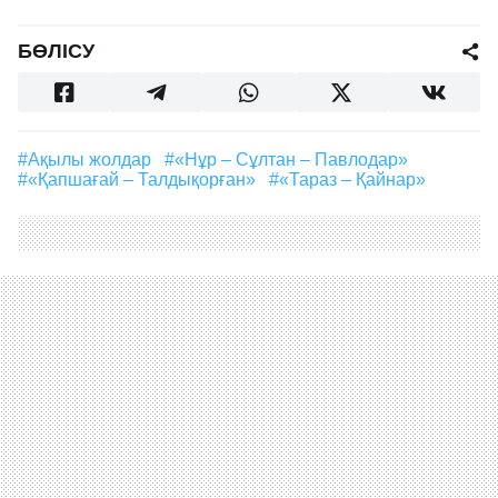
БӨЛІСУ
#ақылы жолдар
#«Нұр – Сұлтан – Павлодар»
#«Қапшағай – Талдықорған»
#«Тараз – Қайнар»