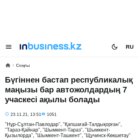
RU
Соңғы
Бүгіннен бастап республикалық
маңызы бар автожолдардың 7
учаскесі ақылы болады
23.11.21, 13:51
1051
"Нұр-Сұлтан-Павлодар", "Қапшағай-Талдықорған",
"Тараз-Қайнар", "Шымкент-Тараз", "Шымкент-
Қызылорда", "Шымкент-Ташкент", "Щучинск-Көкшетау"