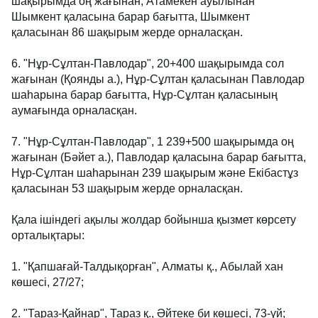
шақырымда оң жағынан, Атамекен ауылынан
Шымкент қаласына барар бағытта, Шымкент
қаласынан 86 шақырым жерде орналасқан.
6. "Нұр-Сұлтан-Павлодар", 20+400 шақырымда сол
жағынан (Қоянды а.), Нұр-Сұлтан қаласынан Павлодар
шаһарына барар бағытта, Нұр-Сұлтан қаласының
аумағында орналасқан.
7. "Нұр-Сұлтан-Павлодар", 1 239+500 шақырымда оң
жағынан (Бәйет а.), Павлодар қаласына барар бағытта,
Нұр-Сұлтан шаһарынан 239 шақырым және Екібастұз
қаласынан 53 шақырым жерде орналасқан.
Қала ішіндегі ақылы жолдар бойынша қызмет көрсету
орталықтары:
1. "Қапшағай-Талдықорған", Алматы қ., Абылай хан
көшесі, 27/27;
2. "Тараз-Қайнар", Тараз қ., Әйтеке би көшесі, 73-үй;