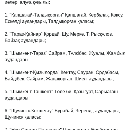
иелері алуға құқылы:
1. "Қапшағай-Талдықорған" Қапшағай, Кербұлақ, Көксу,
Ескелді аудандары, Талдықорған қаласы;
2. "Тараз-Қайнар" Қордай, Шу, Мерке, Т. Рысқұлов,
Байзақ аудандары;
3. "Шымкент-Тараз" Сайрам, Түлкібас, Жуалы, Жамбыл
аудандары;
4. "Шымкент-Қызылорда" Кентау, Сауран, Ордабасы,
Байдібек, Сайрам, Жаңақорған, Шиелі аудандары;
5. "Шымкент-Ташкент" Төле би, Қазығұрт, Сарыағаш
аудандары;
6. "Щучинск-Көкшетау" Бурабай, Зеренді, аудандары,
Щучинск қаласы;
7. "Нұр-Сұлтан-Павлодар" Целиноград, Ерейментау