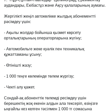
аудандары, Екібастұз және Ақсу қалаларының аумағы.
Жергілікті жеңіл автокөлікке жылдық абонементті
рәсімдеу үшін:
- Ақылы жолдар бойынша қызмет көрсету
орталықтарының операторларына жүгіну;
- Автомобильге жеке куәлік пен техникалық
құжаттаманы ұсыну;
- Өтінішті жазу;
- 1 000 теңге көлемінде төлем жүргізу;
- Чекті алу қажет.
Сондай-ақ абоненттік төлемді ресімдеу үшін
берешектің жоқ екенін алдын ала тексеріп, өзіңізге
ыңғайлы кез келген тәсілмен 1 000 тг сомасына