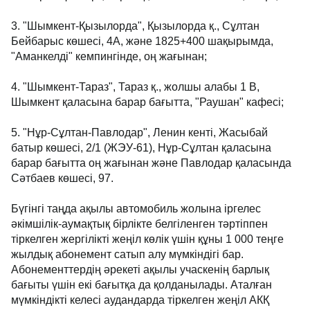
3. "Шымкент-Қызылорда", Қызылорда қ., Сұлтан
Бейбарыс көшесі, 4А, және 1825+400 шақырымда,
"Аманкелді" кемпингінде, оң жағынан;
4. "Шымкент-Тараз", Тараз қ., жолшы алабы 1 В,
Шымкент қаласына барар бағытта, "Раушан" кафесі;
5. "Нұр-Сұлтан-Павлодар", Ленин кенті, Жасыбай
батыр көшесі, 2/1 (ЖЭУ-61), Нұр-Сұлтан қаласына
барар бағытта оң жағынан және Павлодар қаласында
Сәтбаев көшесі, 97.
Бүгінгі таңда ақылы автомобиль жолына іргелес
әкімшілік-аумақтық бірлікте белгіленген тәртіппен
тіркелген жергілікті жеңіл көлік үшін құны 1 000 теңге
жылдық абонемент сатып алу мүмкіндігі бар.
Абонементтердің әрекеті ақылы учаскенің барлық
бағыты үшін екі бағытқа да қолданылады. Аталған
мүмкіндікті келесі аудандарда тіркелген жеңіл АКҚ