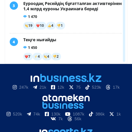
247k
21k
12k
75
523k
17k
520k
74k
130k
1087k
386k
1k
7k
56k