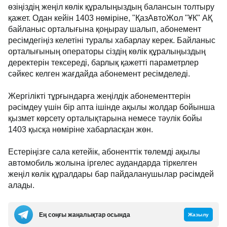
өзіңіздің жеңіл көлік құралыңыздың балансын толтыру
қажет. Одан кейін 1403 нөміріне, "ҚазАвтоЖол "ҰК" АҚ
байланыс орталығына қоңырау шалып, абонемент
ресімдегіңіз келетіні туралы хабарлау керек. Байланыс
орталығының операторы сіздің көлік құралыңыздың
деректерін тексереді, барлық қажетті параметрлер
сәйкес келген жағдайда абонемент ресімделеді.
Жергілікті тұрғындарға жеңілдік абонементтерін
рәсімдеу үшін бір апта ішінде ақылы жолдар бойынша
қызмет көрсету орталықтарына немесе тәулік бойы
1403 қысқа нөміріне хабарласқан жөн.
Естеріңізге сала кетейік, абоненттік төлемді ақылы
автомобиль жолына іргелес аудандарда тіркелген
жеңіл көлік құралдары бар пайдаланушылар рәсімдей
алады.
Ең соңғы жаңалықтар осында
Жазылу