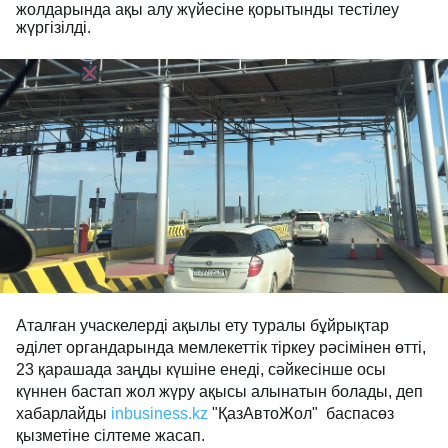
жолдарында ақы алу жүйесіне қорытынды тестілеу
жүргізілді.
Аталған учаскелерді ақылы ету туралы бұйрықтар
әділет органдарында мемлекеттік тіркеу рәсімінен өтті,
23 қарашада заңды күшіне енеді, сәйкесінше осы
күннен бастап жол жүру ақысы алынатын болады, деп
хабарлайды
inbusiness.kz
"ҚазАвтоЖол" баспасөз
қызметіне сілтеме жасап.