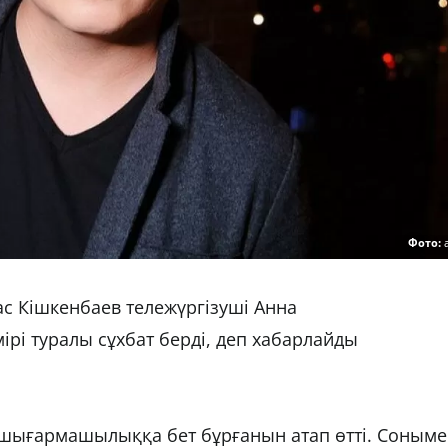
Фото:
ас Кішкенбаев тележүргізуші Анна
і туралы сұхбат берді, деп хабарлайды
 шығармашылыққа бет бұрғанын атап өтті. Соным