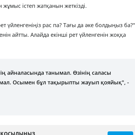
 жұмыс істеп жатқанын жеткізді.
рет үйленгеніңіз рас па? Тағы да әке болдыңыз ба?"
енін айтты. Алайда екінші рет үйленгенін жоққа
інің айналасында танымал. Өзінің саласы
мал. Осымен бұл тақырыпты жауып қояйық", -
А ҚОСЫЛЫҢЫЗ