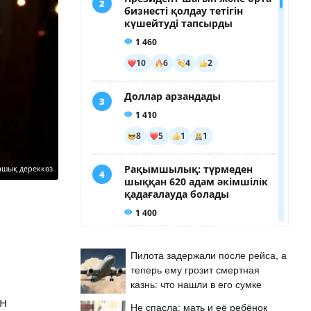
ашық дереккөз
Пилота задержали после рейса, а
теперь ему грозит смертная
казнь: что нашли в его сумке
ен
Не спасла: мать и её ребёнок