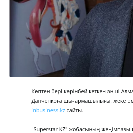
Көптен бері көрінбей кеткен әнші Алм
Данченкоға шығармашылығы, жеке өмір
inbusiness.kz
сайты.
"Superstar KZ" жобасының жеңімпазы