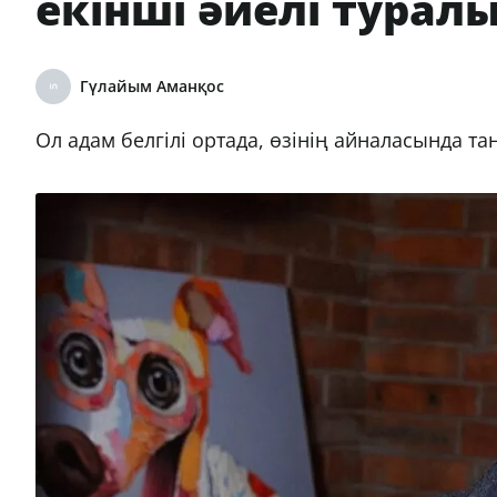
екінші әйелі турал
Гүлайым Аманқос
Ол адам белгілі ортада, өзінің айналасында т