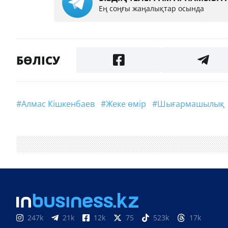
Ең соңғы жаңалықтар осында
БӨЛІСУ
#Алмас Кішкенбаев
#жеке өмір
#шығармашылық
247k
21k
12k
75
523k
17k