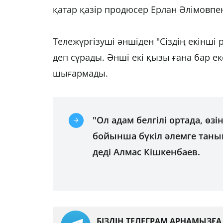
қатар қазір продюсер Ерлан Әлімовпен
Тележүргізуші әншіден "Сіздің екінші 
деп сұрады. Әнші екі қызы ғана бар ек
шығармады.
"Ол адам белгілі ортада, өз
бойынша бүкіл әлемге таны
деді Алмас Кішкенбаев.
БІЗДІҢ ТЕЛЕГРАМ АРНАМЫЗҒ