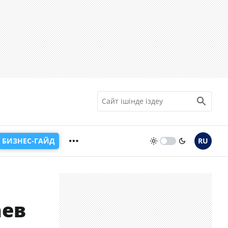
БИЗНЕС-ГАЙД
RU
аев