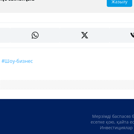
Жазылу
#шоу-бизнес
Мерзімді баспасөз 
есепке қою, қайта е
Инвестициялар 