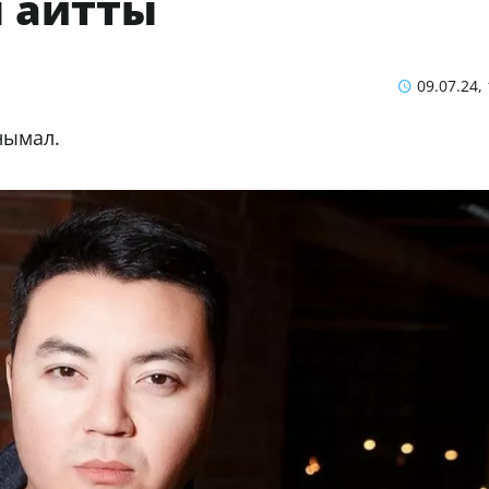
ы айтты
09.07.24,
анымал.