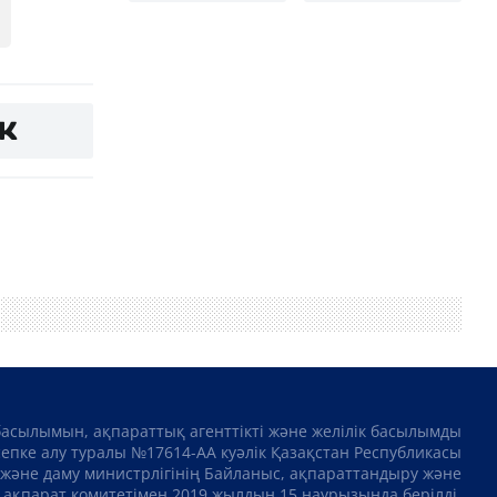
басылымын, ақпараттық агенттікті және желілік басылымды
сепке алу туралы №17614-АА куәлік Қазақстан Республикасы
және даму министрлігінің Байланыс, ақпараттандыру және
ақпарат комитетімен 2019 жылдың 15 наурызында берілді.