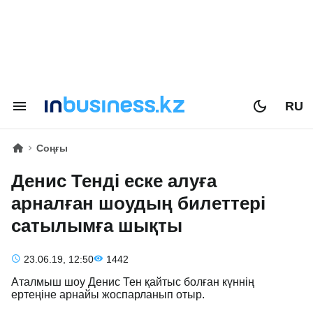
RU
Соңғы
Денис Тенді еске алуға
арналған шоудың билеттері
сатылымға шықты
23.06.19, 12:50
1442
Аталмыш шоу Денис Тен қайтыс болған күннің
ертеңіне арнайы жоспарланып отыр.