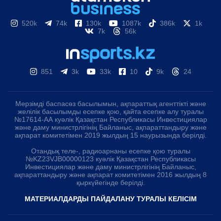
520k
74k
130k
1087k
386k
1k
7k
56k
851
3k
33k
10
9k
24
Мерзімді баспасөз басылымын, ақпараттық агенттікті және
желілік басылымды есепке қою, қайта есепке алу туралы
№17614-АА куәлік Қазақстан Республикасы Инвестициялар
және даму министрлігінің Байланыс, ақпараттандыру және
ақпарат комитетімен 2019 жылдың 15 наурызында берілді.
Отандық теле-, радиоарнаны есепке қою туралы
№KZ23VJB00000123 куәлік Қазақстан Республикасы
Инвестициялар және даму министрлігінің Байланыс,
ақпараттандыру және ақпарат комитетімен 2016 жылдың 8
қыркүйегінде берілді.
МАТЕРИАЛДАРДЫ ПАЙДАЛАНУ ТУРАЛЫ КЕЛІСІМ