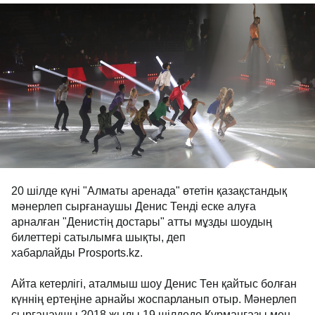
20 шілде күні "Алматы аренада" өтетін қазақстандық
мәнерлеп сырғанаушы Денис Тенді еске алуға
арналған "Денистің достары" атты мұзды шоудың
билеттері сатылымға шықты, деп
хабарлайды Prosports.kz.
Айта кетерлігі, аталмыш шоу Денис Тен қайтыс болған
күннің ертеңіне арнайы жоспарланып отыр. Мәнерлеп
сырғанаушы 2018 жылы 19 шілдеде Құрманғазы мен