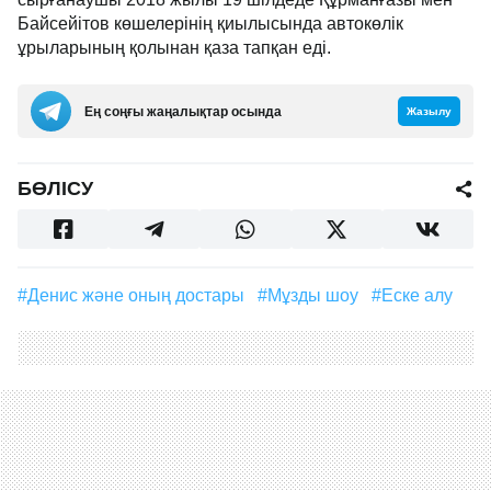
Байсейітов көшелерінің қиылысында автокөлік
ұрыларының қолынан қаза тапқан еді.
Ең соңғы жаңалықтар осында
Жазылу
БӨЛІСУ
#Денис және оның достары
#мұзды шоу
#еске алу