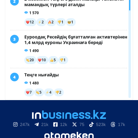
247k
21k
12k
75
523k
17k