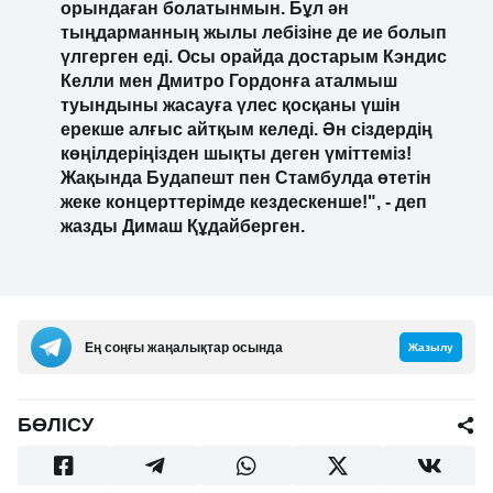
орындаған болатынмын. Бұл ән
тыңдарманның жылы лебізіне де ие болып
үлгерген еді. Осы орайда достарым Кэндис
Келли мен Дмитро Гордонға аталмыш
туындыны жасауға үлес қосқаны үшін
ерекше алғыс айтқым келеді. Ән сіздердің
көңілдеріңізден шықты деген үміттеміз!
Жақында Будапешт пен Стамбулда өтетін
жеке концерттерімде кездескенше!", - деп
жазды Димаш Құдайберген.
Ең соңғы жаңалықтар осында
Жазылу
БӨЛІСУ