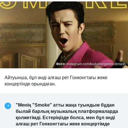
Фото:
instagram.com/kudaibergenov.dimash
Айтуынша, бұл әнді алғаш рет Гонконгтағы жеке
концертінде орындаған.
"Менің "Smoke" атты жаңа туындым бұдан
былай барлық музыкалық платформаларда
қолжетімді. Естеріңізде болса, мен бұл әнді
алғаш рет Гонконгтағы жеке концертімде