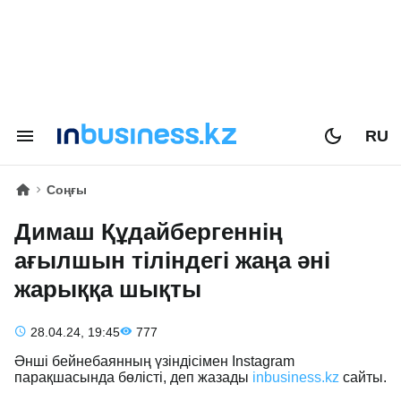
RU
Соңғы
Димаш Құдайбергеннің
ағылшын тіліндегі жаңа әні
жарыққа шықты
28.04.24, 19:45
777
Әнші бейнебаянның үзіндісімен Instagram
парақшасында бөлісті, деп жазады
inbusiness.kz
сайты.