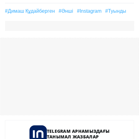
#Димаш Құдайберген
#әнші
#Instagram
#туынды