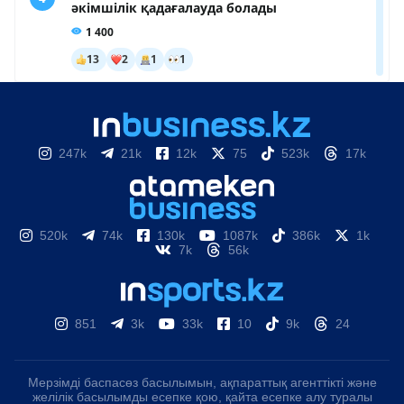
247k
21k
12k
75
523k
17k
520k
74k
130k
1087k
386k
1k
7k
56k
851
3k
33k
10
9k
24
Мерзімді баспасөз басылымын, ақпараттық агенттікті және
желілік басылымды есепке қою, қайта есепке алу туралы