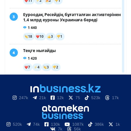
247k
21k
12k
75
523k
17k
520k
74k
130k
1087k
386k
1k
7k
56k