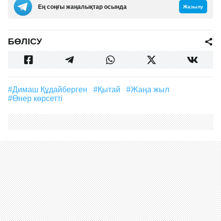
Ең соңғы жаңалықтар осында
Жазылу
БӨЛІСУ
#Димаш Құдайберген
#Қытай
#жаңа жыл
#өнер көрсетті