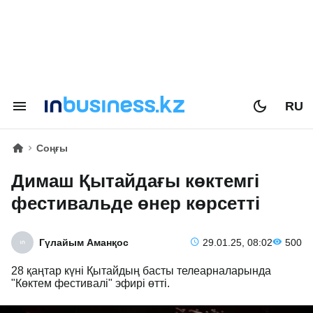
RU
Соңғы
Димаш Қытайдағы көктемгі
фестивальде өнер көрсетті
Гүлайым Аманқос
29.01.25, 08:02
500
28 қаңтар күні Қытайдың басты телеарналарында
"Көктем фестивалі" эфирі өтті.