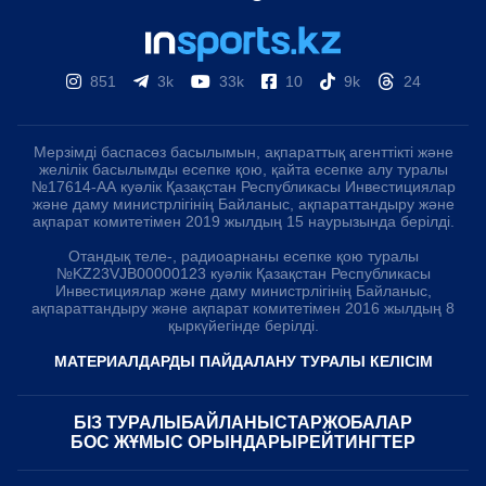
851
3k
33k
10
9k
24
Мерзімді баспасөз басылымын, ақпараттық агенттікті және
желілік басылымды есепке қою, қайта есепке алу туралы
№17614-АА куәлік Қазақстан Республикасы Инвестициялар
және даму министрлігінің Байланыс, ақпараттандыру және
ақпарат комитетімен 2019 жылдың 15 наурызында берілді.
Отандық теле-, радиоарнаны есепке қою туралы
№KZ23VJB00000123 куәлік Қазақстан Республикасы
Инвестициялар және даму министрлігінің Байланыс,
ақпараттандыру және ақпарат комитетімен 2016 жылдың 8
қыркүйегінде берілді.
МАТЕРИАЛДАРДЫ ПАЙДАЛАНУ ТУРАЛЫ КЕЛІСІМ
БІЗ ТУРАЛЫ
БАЙЛАНЫСТАР
ЖОБАЛАР
БОС ЖҰМЫС ОРЫНДАРЫ
РЕЙТИНГТЕР