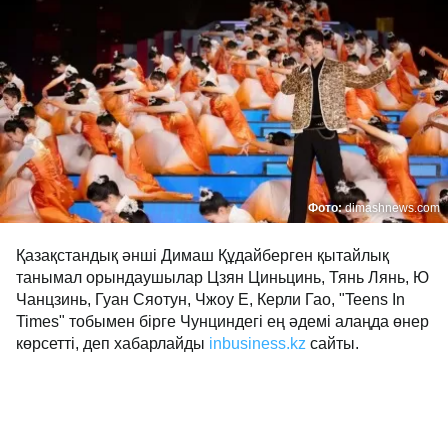
Фото:
dimashnews.com
Қазақстандық әнші Димаш Құдайберген қытайлық
танымал орындаушылар Цзян Циньцинь, Тянь Лянь, Ю
Чанцзинь, Гуан Сяотун, Чжоу Е, Керли Гао, "Teens In
Times" тобымен бірге Чунциндегі ең әдемі алаңда өнер
көрсетті, деп хабарлайды
inbusiness.kz
сайты.