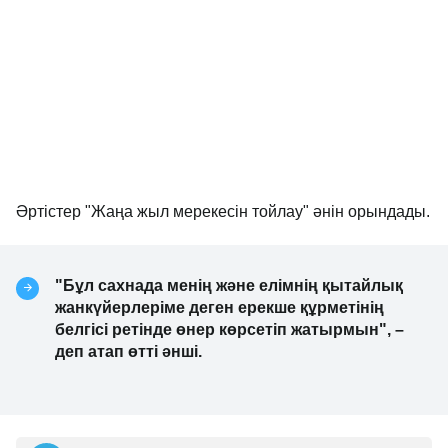
Әртістер "Жаңа жыл мерекесін тойлау" әнін орындады.
"Бұл сахнада менің және елімнің қытайлық
жанкүйерлеріме деген ерекше құрметінің
белгісі ретінде өнер көрсетіп жатырмын", –
деп атап өтті әнші.