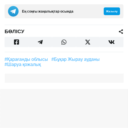
Ең соңғы жаңалықтар осында
Жазылу
БӨЛІСУ
#Қарағанды облысы
#Бұқар Жырау ауданы
#Шаруа қожалық