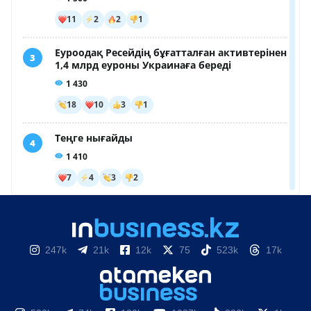
247k
21k
12k
75
523k
17k