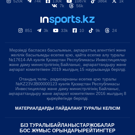
520k
74k
130k
1087k
386k
1k
7k
56k
851
3k
33k
10
9k
24
Мерзімді баспасөз басылымын, ақпараттық агенттікті және
желілік басылымды есепке қою, қайта есепке алу туралы
№17614-АА куәлік Қазақстан Республикасы Инвестициялар
және даму министрлігінің Байланыс, ақпараттандыру және
ақпарат комитетімен 2019 жылдың 15 наурызында берілді.
Отандық теле-, радиоарнаны есепке қою туралы
№KZ23VJB00000123 куәлік Қазақстан Республикасы
Инвестициялар және даму министрлігінің Байланыс,
ақпараттандыру және ақпарат комитетімен 2016 жылдың 8
қыркүйегінде берілді.
МАТЕРИАЛДАРДЫ ПАЙДАЛАНУ ТУРАЛЫ КЕЛІСІМ
БІЗ ТУРАЛЫ
БАЙЛАНЫСТАР
ЖОБАЛАР
БОС ЖҰМЫС ОРЫНДАРЫ
РЕЙТИНГТЕР