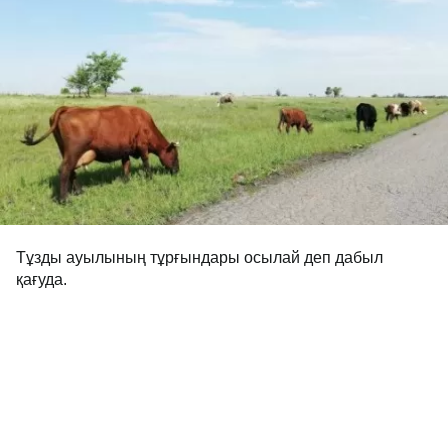
Тұзды ауылының тұрғындары осылай деп дабыл
қағуда.