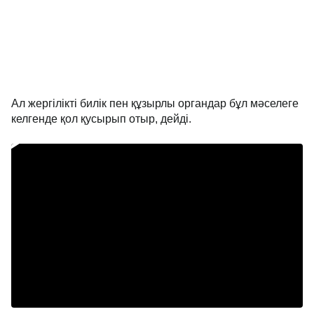
Ал жергілікті билік пен құзырлы органдар бұл мәселеге
келгенде қол қусырып отыр, дейді.