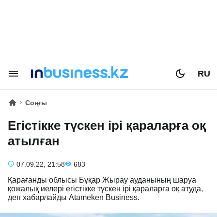
RU
Соңғы
Егістікке түскен ірі қараларға оқ
атылған
07.09.22, 21:58
683
Қарағанды облысы Бұқар Жырау ауданының шаруа
қожалық иелері егістікке түскен ірі қараларға оқ атуда,
деп хабарлайды Atameken Business.