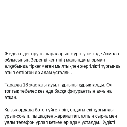
Жедел-іздестіру іс-шараларын жүргізу кезінде Ақмола
облысының Зеренді кентінің маңындағы орман
алқабында тіркелмеген мылтықпен жергілікті тұрғынды
атып өлтірген ер адам ұсталды.
Таразда 18 жастағы ауыл тұрғыны құрықталды. Ол
топтық төбелес кезінде басқа фигуранттың аяғына
атқан.
Қызылордада бөтен үйге кіріп, ондағы екі тұрғынды
ұрып-соғып, пышақпен жарақаттап, алтын сырға мен
ұялы телефон ұрлап кеткен ер адам ұсталды. Күдікті