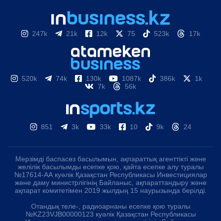
247k
21k
12k
75
523k
17k
520k
74k
130k
1087k
386k
1k
7k
56k
851
3k
33k
10
9k
24
Мерзімді баспасөз басылымын, ақпараттық агенттікті және
желілік басылымды есепке қою, қайта есепке алу туралы
№17614-АА куәлік Қазақстан Республикасы Инвестициялар
және даму министрлігінің Байланыс, ақпараттандыру және
ақпарат комитетімен 2019 жылдың 15 наурызында берілді.
Отандық теле-, радиоарнаны есепке қою туралы
№KZ23VJB00000123 куәлік Қазақстан Республикасы