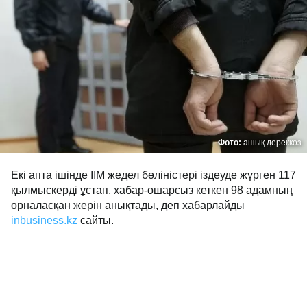
Фото:
ашық дереккөз
Екі апта ішінде ІІМ жедел бөліністері іздеуде жүрген 117
қылмыскерді ұстап, хабар-ошарсыз кеткен 98 адамның
орналасқан жерін анықтады, деп хабарлайды
inbusiness.kz
сайты.