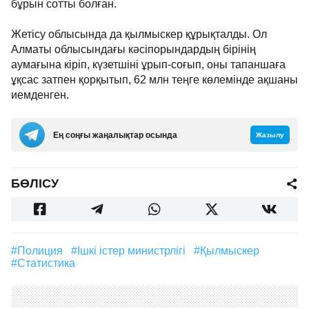
бұрын сотты болған.
Жетісу облысында да қылмыскер құрықталды. Ол
Алматы облысындағы кәсіпорындардың бірінің
аумағына кіріп, күзетшіні ұрып-соғып, оны тапаншаға
ұқсас затпен қорқытып, 62 млн теңге көлемінде ақшаны
иемденген.
Ең соңғы жаңалықтар осында
Жазылу
БӨЛІСУ
#полиция
#Ішкі істер министрлігі
#қылмыскер
#статистика