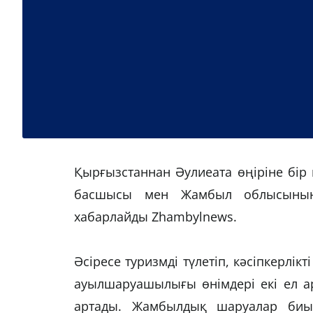
Қырғызстаннан Әулиеата өңіріне бір
басшысы мен Жамбыл облысының 
хабарлайды Zhambylnews.
Әсіресе туризмді түлетіп, кәсіпкерлі
ауылшаруашылығы өнімдері екі ел ар
артады. Жамбылдық шаруалар биыл