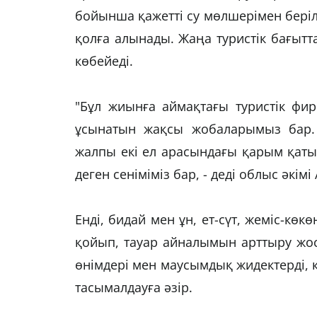
бойынша қажетті су мөлшерімен беріл
қолға алынады. Жаңа туристік бағытт
көбейеді.
"Бұл жиынға аймақтағы туристік фи
ұсынатын жақсы жобаларымыз бар. 
жалпы екі ел арасындағы қарым қатын
деген сеніміміз бар, - деді облыс әкім
Енді, бидай мен ұн, ет-сүт, жеміс-көкө
қойып, тауар айналымын арттыру жосп
өнімдері мен маусымдық жидектерді, 
тасымалдауға әзір.