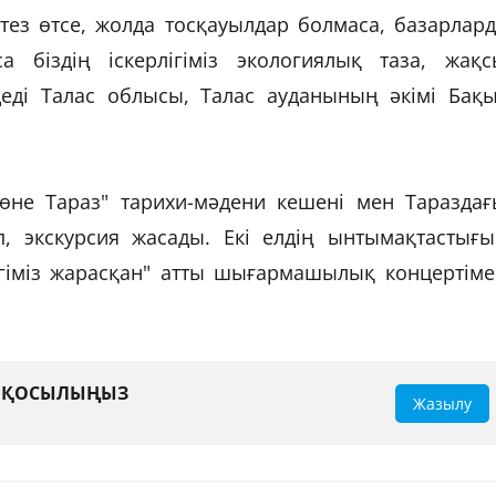
тез өтсе, жолда тосқауылдар болмаса, базарлар
а біздің іскерлігіміз экологиялық таза, жақс
деді Талас облысы, Талас ауданының әкімі Бақы
Көне Тараз" тарихи-мәдени кешені мен Тараздағ
п, экскурсия жасады. Екі елдің ынтымақтастығы
лігіміз жарасқан" атты шығармашылық концертім
А ҚОСЫЛЫҢЫЗ
Жазылу