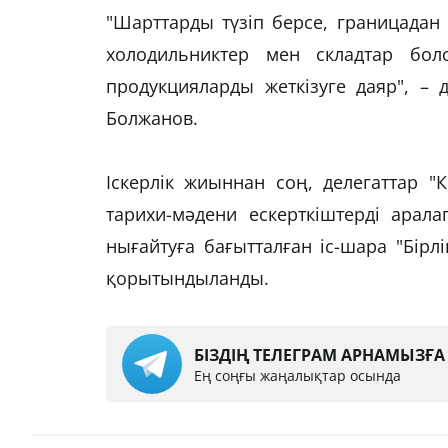
"Шарттарды түзіп берсе, границадан 
холодильниктер мен складтар болс
продукцияларды жеткізуге даяр", – 
Болжанов.
Іскерлік жиыннан соң, делегаттар "
тарихи-мәдени ескерткіштерді арала
нығайтуға бағытталған іс-шара "Бір
қорытындыланды.
БІЗДІҢ ТЕЛЕГРАМ АРНАМЫЗҒ
Ең соңғы жаңалықтар осында