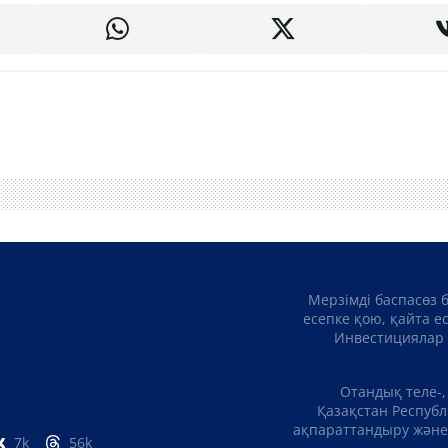
Мерзімді баспасөз 
есепке қою, қайта е
Инвестициялар 
Отандық теле-,
Қазақстан Республ
ақпараттандыру және 
7k
56k