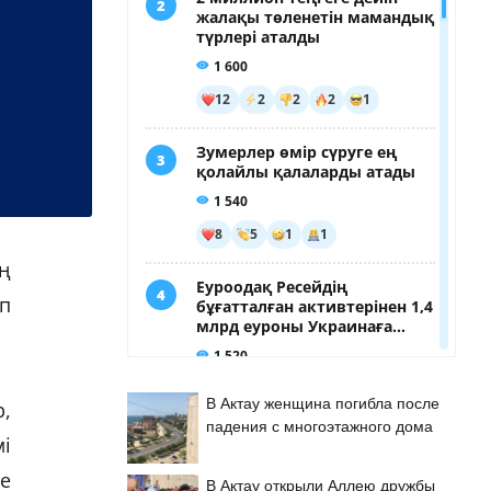
ң
п
В Актау женщина погибла после
р,
падения с многоэтажного дома
і
е
В Актау открыли Аллею дружбы