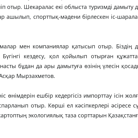
іп отыр. Шекаралас екі облыста туризмді дамыту 
ар ашылып, спорттық-мәдени бірлескен іс-шарал
рмалар мен компаниялар қатысып отыр. Біздің д
Бүгінгі кездесу, қол қойылып отырған құжатта
асты бұдан да ары дамытуға өзінің үлесін қоса
і Асқар Мырзахметов.
ніс өнімдерін ешбір кедергісіз импорттау ісін жол
арланып отыр. Көрші ел кәсіпкерлері әсіресе с
картоптың экологиялық таза сорттарын Қазақстан