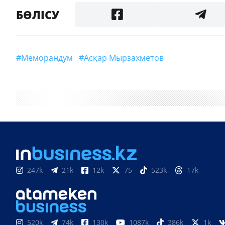
БӨЛІСУ
#меморандум
#Асқар Мырзахметов
247k
21k
12k
75
523k
17k
520k
74k
130k
1087k
386k
1k