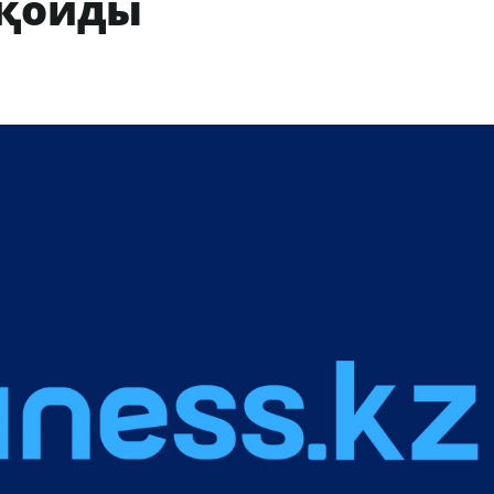
 қойды