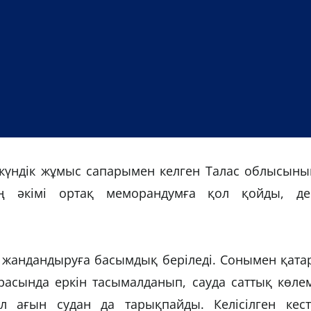
 күндік жұмыс сапарымен келген Талас облысыны
әкімі ортақ меморандумға қол қойды, де
кті жандандыруға басымдық беріледі. Сонымен қата
асында еркін тасымалданып, сауда саттық көлем
 ағын судан да тарықпайды. Келісілген кест