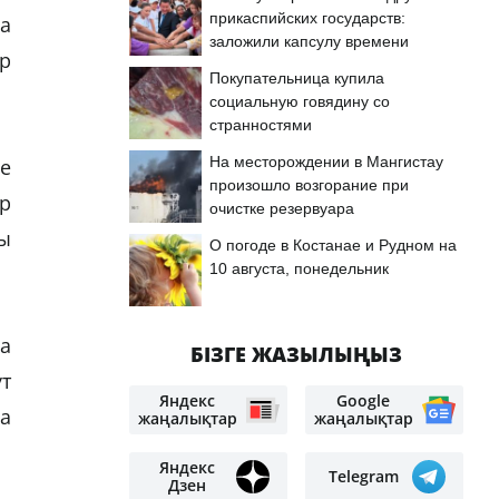
прикаспийских государств:
да
заложили капсулу времени
ар
Покупательница купила
социальную говядину со
странностями
На месторождении в Мангистау
е
произошло возгорание при
р
очистке резервуара
ды
О погоде в Костанае и Рудном на
10 августа, понедельник
ға
БІЗГЕ ЖАЗЫЛЫҢЫЗ
үт
Яндекс
Google
ға
жаңалықтар
жаңалықтар
Яндекс
Telegram
Дзен