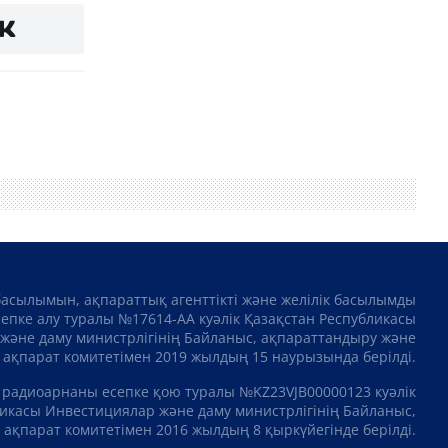
басылымын, ақпараттық агенттікті және желілік басылымды
сепке алу туралы №17614-АА куәлік Қазақстан Республикасы
және даму министрлігінің Байланыс, ақпараттандыру және
ақпарат комитетімен 2019 жылдың 15 наурызында берілді.
 радиоарнаны есепке қою туралы №KZ23VJB00000123 куәлік
икасы Инвестициялар және даму министрлігінің Байланыс,
ақпарат комитетімен 2016 жылдың 8 қыркүйегінде берілді.