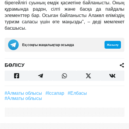
бірегейлігі суының емдік қасиетіне байланысты. Оның
құрамында радон, сілті және басқа да пайдалы
элементтер бар. Осыған байланысты Алакөл еліміздің
туризм саласы үшін өте маңызды", – деді мемлекет
басшысы.
Ең соңғы жаңалықтар осында
Жазылу
БӨЛІСУ
#Алматы облысы
#іссапар
#елбасы
#Алматы облысы