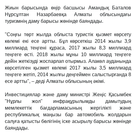
Жиын барысында өңір басшысы Амандық Баталов
Нұрсұлтан Назарбаевқа Алматы облысындағы
туризмнің даму барысы жөнінде баяндады.
"Соңғы төрт жылда облыста туристік қызмет көрсету
көлемі екі есе артты. Бұл көрсеткіш 2014 жылы 3,9
миллиард теңгені құраса, 2017 жылы 8,3 миллиард
теңгеге өсті. 2018 жылы мұны 10 миллиард теңгеге
дейін жеткізуді жоспарлап отырмыз. Алакөл ауданында
көрсетілген қызмет көлемі 2017 жылы 3,5 миллиард
теңгеге жетіп, 2014 жылғы деңгеймен салыстырғанда 8
есе артты", – деді Алматы облысының әкімі.
Инвестициялар және даму министрі Жеңіс Қасымбек
"Нұрлы жол" инфрақұрылымды дамытудың
мемлекеттік бағдарламасының жергілікті және
республикалық маңызы бар автомобиль жолдарын
салуға қатысты бөлігінің іске асырылу барысы жөнінде
баяндады.