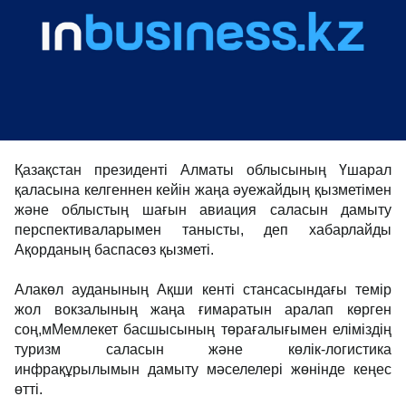
Қазақстан президенті Алматы облысының Үшарал
қаласына келгеннен кейін жаңа әуежайдың қызметімен
және облыстың шағын авиация саласын дамыту
перспективаларымен танысты, деп хабарлайды
Ақорданың баспасөз қызметі.
Алакөл ауданының Ақши кенті стансасындағы темір
жол вокзалының жаңа ғимаратын аралап көрген
соң,мМемлекет басшысының төрағалығымен еліміздің
туризм саласын және көлік-логистика
инфрақұрылымын дамыту мәселелері жөнінде кеңес
өтті.