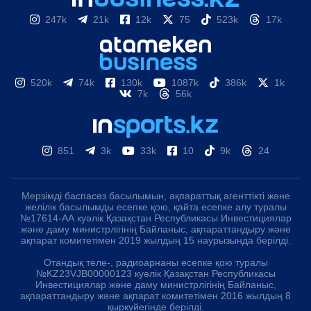
247k
21k
12k
75
523k
17k
520k
74k
130k
1087k
386k
1k
7k
56k
851
3k
33k
10
9k
24
Мерзімді баспасөз басылымын, ақпараттық агенттікті және
желілік басылымды есепке қою, қайта есепке алу туралы
№17614-АА куәлік Қазақстан Республикасы Инвестициялар
және даму министрлігінің Байланыс, ақпараттандыру және
ақпарат комитетімен 2019 жылдың 15 наурызында берілді.
Отандық теле-, радиоарнаны есепке қою туралы
№KZ23VJB00000123 куәлік Қазақстан Республикасы
Инвестициялар және даму министрлігінің Байланыс,
ақпараттандыру және ақпарат комитетімен 2016 жылдың 8
қыркүйегінде берілді.