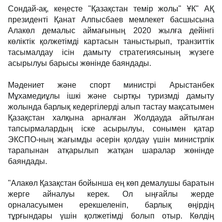
Сондай-ақ, кеңесте "Қазақстан темір жолы" ҰК" АҚ
президенті Қанат Алпысбаев мемлекет басшысына
Алакөл демалыс аймағының 2020 жылға дейінгі
көліктік қолжетімді картасын таныстырып, транзиттік
тасымалдау ісін дамыту стратегиясының жүзеге
асырылуы барысы жөнінде баяндады.
Мәдениет және спорт министрі Арыстанбек
Мұхамедиұлы ішкі және сыртқы туризмді дамыту
жолында барлық кедергілерді алып тастау мақсатымен
Қазақстан халқына арналған Жолдауда айтылған
тапсырмалардың іске асырылуы, сонымен қатар
ЭКСПО-ның жағымды әсерін қолдау үшін министрлік
тарапынан атқарылып жатқан шаралар жөнінде
баяндады.
"Алакөл Қазақстан бойынша ең көп демалушы баратын
жерге айналуы керек. Ол ыңғайлы жерде
орналасуымен ерекшеленіп, барлық өңірдің
тұрғындары үшін қолжетімді болып отыр. Көлдің