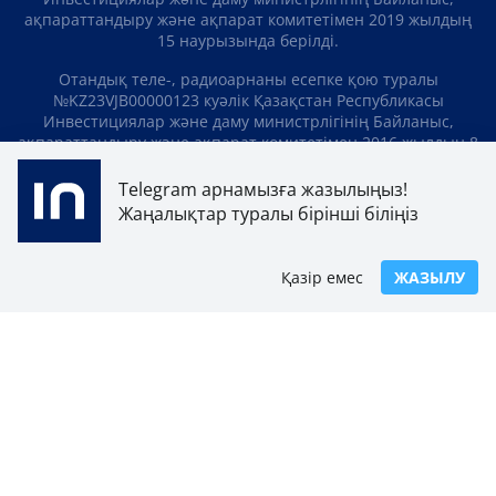
ақпараттандыру және ақпарат комитетімен 2019 жылдың
15 наурызында берілді.
Отандық теле-, радиоарнаны есепке қою туралы
№KZ23VJB00000123 куәлік Қазақстан Республикасы
Инвестициялар және даму министрлігінің Байланыс,
ақпараттандыру және ақпарат комитетімен 2016 жылдың 8
қыркүйегінде берілді.
Telegram арнамызға жазылыңыз!
МАТЕРИАЛДАРДЫ ПАЙДАЛАНУ ТУРАЛЫ КЕЛІСІМ
Жаңалықтар туралы бірінші біліңіз
БІЗ ТУРАЛЫ
БАЙЛАНЫСТАР
ЖОБАЛАР
Қазір емес
ЖАЗЫЛУ
БОС ЖҰМЫС ОРЫНДАРЫ
РЕЙТИНГТЕР
«Atameken Business» Медиахолдингі
ҚҰПИЯЛЫЛЫҚ САЯСАТЫ