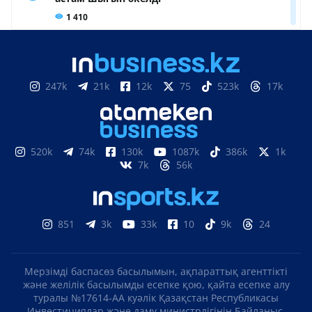
247k
21k
12k
75
523k
17k
520k
74k
130k
1087k
386k
1k
7k
56k
851
3k
33k
10
9k
24
Мерзімді баспасөз басылымын, ақпараттық агенттікті
және желілік басылымды есепке қою, қайта есепке алу
туралы №17614-АА куәлік Қазақстан Республикасы
Инвестициялар және даму министрлігінің Байланыс,