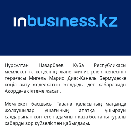
Нұрсұлтан Назарбаев Куба Республикасы
мемлекеттік кеңесінің және министрлер кеңесінің
төрағасы Мигель Марио Диас-Канель Бермудеске
көңіл айту жеделхатын жолдады, деп хабарлайды
Ақордаға сілтеме жасап.
Мемлекет басшысы Гавана қаласының маңында
жолаушылар ұшағының апатқа ұшырауы
салдарынан көптеген адамның қаза болғаны туралы
хабарды зор күйзеліспен қабылдады.