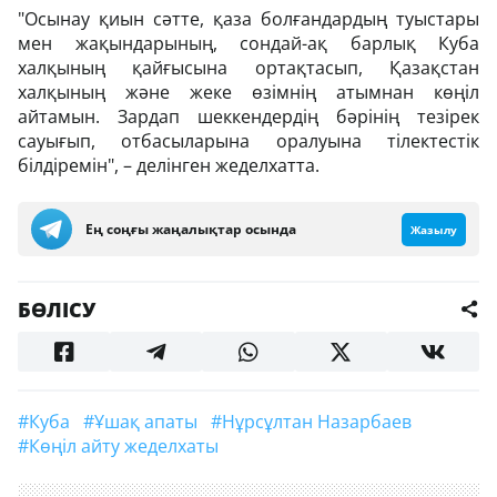
"Осынау қиын сәтте, қаза болғандардың туыстары
мен жақындарының, сондай-ақ барлық Куба
халқының қайғысына ортақтасып, Қазақстан
халқының және жеке өзімнің атымнан көңіл
айтамын. Зардап шеккендердің бәрінің тезірек
сауығып, отбасыларына оралуына тілектестік
білдіремін", – делінген жеделхатта.
Ең соңғы жаңалықтар осында
Жазылу
БӨЛІСУ
#Куба
#ұшақ апаты
#Нұрсұлтан Назарбаев
#көңіл айту жеделхаты