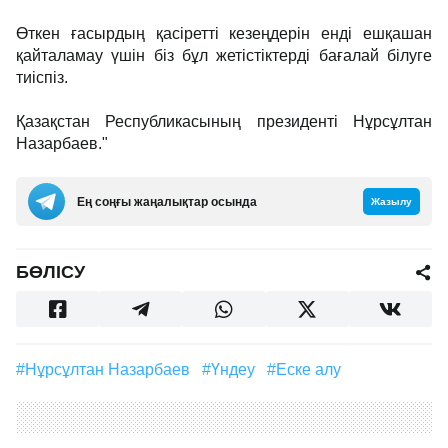
Өткен ғасырдың қасіретті кезең­дерін енді ешқашан
қайталамау үшін біз бұл жетістіктерді бағалай білуге
тиіспіз.
Қазақстан Республикасының президенті Нұрсұлтан
Назарбаев."
Ең соңғы жаңалықтар осында
Жазылу
БӨЛІСУ
#Нұрсұлтан Назарбаев
#үндеу
#еске алу