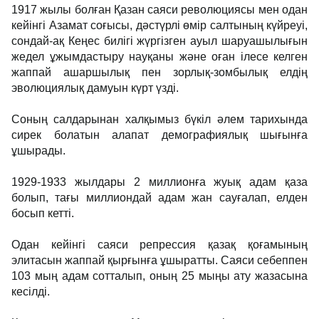
1917 жылы болған Қазан сая­си революциясы мен одан
кейінгі Азамат соғысы, дәстүрлі өмір салтының күйреуі,
сондай-ақ Кеңес билігі жүргізген ауыл ша­руа­шылығын
жедел ұжым­дастыру науқаны және оған ілесе келген
жаппай ашаршылық пен зорлық-зомбылық елдің
эволю­циялық дамуын күрт үзді.
Соның салдарынан халқымыз бүкіл әлем тарихында
сирек болатын алапат демографиялық шығынға
ұшырады.
1929-1933 жылдары 2 миллионға жуық адам қаза
болып, тағы миллиондай адам жан сауғалап, елден
босып кетті.
Одан кейінгі саяси репрессия қазақ қоғамының
элитасын жаппай қырғынға ұшыратты. Саяси себеппен
103 мың адам сотталып, оның 25 мыңы ату жазасына
кесілді.