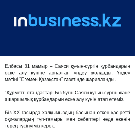
Елбасы 31 мамыр – Саяси қуғын-сүргін құрбандарын
еске алу күніне арналған үндеу жолдады. Үндеу
мәтіні "Егемен Қазақстан" газетінде жарияланды.
"Құрметті отандастар! Біз бүгін Саяси қуғын-сүргін және
ашаршылық құр­бан­дарын еске алу күнін атап өтеміз.
Біз ХХ ғасырда халқымыздың басынан өткен қасіретті
оқи­ға­лардың түп-тамыры мен себептері неде екенін
терең түсінуіміз керек.