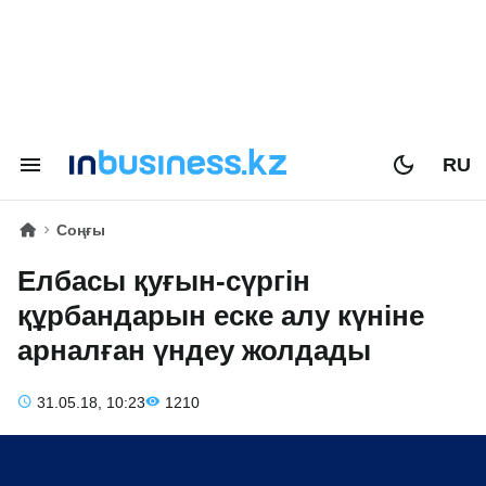
RU
Соңғы
Елбасы қуғын-сүргін
құрбандарын еске алу күніне
арналған үндеу жолдады
31.05.18, 10:23
1210