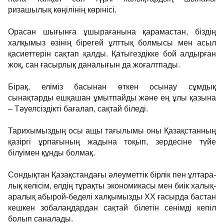
ризашылық көңілінің көрінісі.
Орасан шығынға ұшырағанына қара­мастан, біздің
халқымыз өзінің бірегей ұлттық болмысы мен асыл
қасиет­терін сақтап қалды. Қа­ты­гездікке бой алдырған
жоқ, сан ға­сырлық даналығын да жоғалтпады.
Бірақ, еліміз басынан өткен осынау сұмдық
сынақтарды ешқашан ұмытпайды және ең ұлы қазына
– Тәуелсіздікті ба­ғалап, сақтай біледі.
Тарихымыздың осы ащы тағы­лымы оны Қазақстанның
қазір­­гі ұрпағының жадына тоқып, зер­десіне түйе
білуімен құн­ды болмақ.
Сондықтан Қазақстандағы әлеу­меттік бірлік пен ұлт­ара­
лық келісім, елдің тұрақты экономикасы мен биік халық­
ара­лық абырой-бе­де­лі халқымызды ХХ ғасырда бас­тан
кешкен зобалаңдардан сақ­тай білетін сенімді кепіл
болып сана­лады.