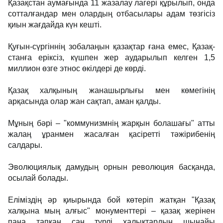
Қазақстан аумағында 11 жаза­лау лагері құрылып, онда
соттал­ған­дар мен олардың отбасылары адам төзгісіз
қиын жағдайда күн кешті.
Қуғын-сүргіннің зобалаңын қазақтар ғана емес, Қазақ­
стан­ға еріксіз, күшпен жер аударылып кел­ген 1,5
миллион өзге этнос өкілдері де көрді.
Қазақ халқының жанашырлығы мен көмегінің
арқасында олар жан сақтап, аман қалды.
Мұның бәрі – "коммунизмнің жарқын болашағы" атты
жалаң ұранмен жасалған қасіретті тәжі­рибенің
салдары.
Эволюциялық дамудың орнын революция басқанда,
осылай болады.
Еліміздің әр қиырында бой көтеріп жатқан "Қазақ
халқына мың алғыс" монументтері – қазақ жерінен
пана тапқан сан түрлі халықтардың шынайы