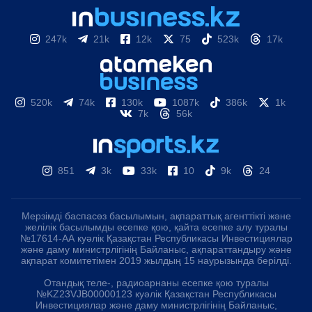
247k
21k
12k
75
523k
17k
520k
74k
130k
1087k
386k
1k
7k
56k
851
3k
33k
10
9k
24
Мерзімді баспасөз басылымын, ақпараттық агенттікті және
желілік басылымды есепке қою, қайта есепке алу туралы
№17614-АА куәлік Қазақстан Республикасы Инвестициялар
және даму министрлігінің Байланыс, ақпараттандыру және
ақпарат комитетімен 2019 жылдың 15 наурызында берілді.
Отандық теле-, радиоарнаны есепке қою туралы
№KZ23VJB00000123 куәлік Қазақстан Республикасы
Инвестициялар және даму министрлігінің Байланыс,