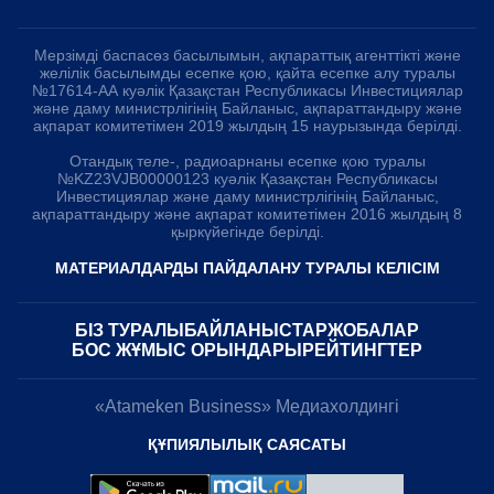
Мерзімді баспасөз басылымын, ақпараттық агенттікті және
желілік басылымды есепке қою, қайта есепке алу туралы
№17614-АА куәлік Қазақстан Республикасы Инвестициялар
және даму министрлігінің Байланыс, ақпараттандыру және
ақпарат комитетімен 2019 жылдың 15 наурызында берілді.
Отандық теле-, радиоарнаны есепке қою туралы
№KZ23VJB00000123 куәлік Қазақстан Республикасы
Инвестициялар және даму министрлігінің Байланыс,
ақпараттандыру және ақпарат комитетімен 2016 жылдың 8
қыркүйегінде берілді.
МАТЕРИАЛДАРДЫ ПАЙДАЛАНУ ТУРАЛЫ КЕЛІСІМ
БІЗ ТУРАЛЫ
БАЙЛАНЫСТАР
ЖОБАЛАР
БОС ЖҰМЫС ОРЫНДАРЫ
РЕЙТИНГТЕР
«Atameken Business» Медиахолдингі
ҚҰПИЯЛЫЛЫҚ САЯСАТЫ