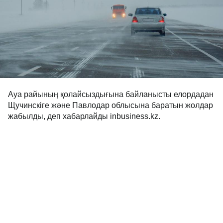
Ауа райының қолайсыздығына байланысты елордадан
Щучинскіге және Павлодар облысына баратын жолдар
жабылды, деп хабарлайды inbusiness.kz.