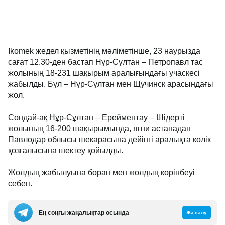
Ikomek жедел қызметінің мәліметінше, 23 наурызда
сағат 12.30-ден бастап Нұр-Сұлтан – Петропавл тас
жолының 18-231 шақырым аралығындағы учаскесі
жабылды. Бұл – Нұр-Сұлтан мен Щучинск арасындағы
жол.
Сондай-ақ Нұр-Сұлтан – Ерейментау – Шідерті
жолының 16-200 шақырымында, яғни астанадан
Павлодар облысы шекарасына дейінгі аралықта көлік
қозғалысына шектеу қойылды.
Жолдың жабылуына боран мен жолдың көрінбеуі
себеп.
Ең соңғы жаңалықтар осында
Жазылу