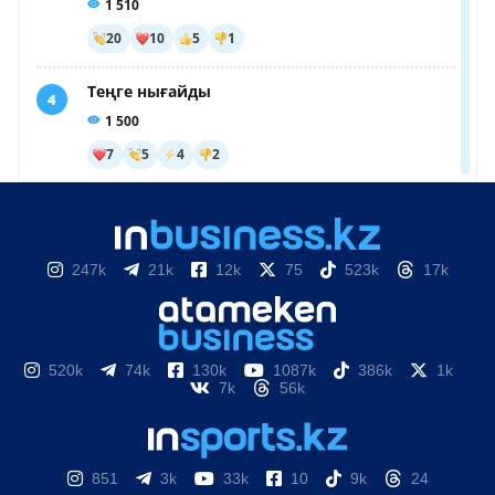
247k
21k
12k
75
523k
17k
520k
74k
130k
1087k
386k
1k
7k
56k
851
3k
33k
10
9k
24