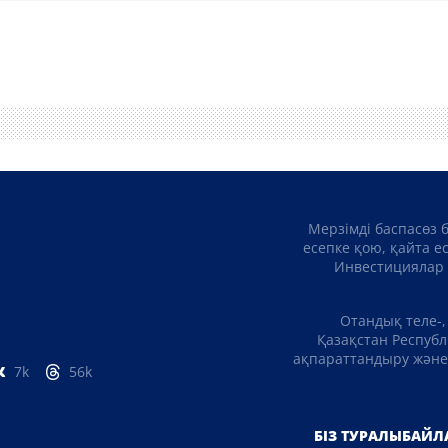
Мерзімді баспасөз 
есепке қою, қайта е
Инвестициялар 
Отандық теле-,
Қазақстан Республ
ақпараттандыру және 
7k
56k
БІЗ ТУРАЛЫ
БАЙЛ