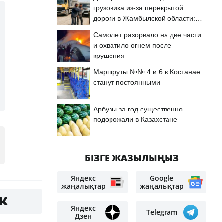
грузовика из-за перекрытой
дороги в Жамбылской области:
подробности
Самолет разорвало на две части
и охватило огнем после
крушения
Маршруты №№ 4 и 6 в Костанае
станут постоянными
Арбузы за год существенно
подорожали в Казахстане
БІЗГЕ ЖАЗЫЛЫҢЫЗ
Яндекс
Google
жаңалықтар
жаңалықтар
Яндекс
Telegram
Дзен