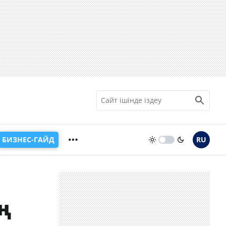
БИЗНЕС-ГАЙД
RU
ң