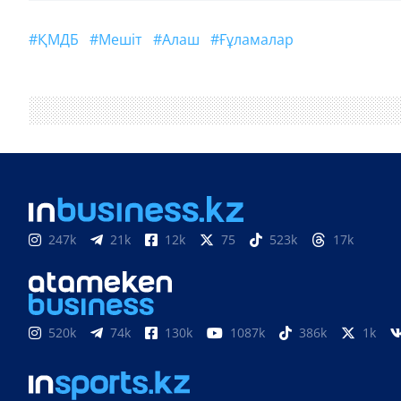
#ҚМДБ
#мешіт
#Алаш
#ғұламалар
247k
21k
12k
75
523k
17k
520k
74k
130k
1087k
386k
1k