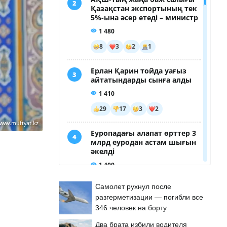
www.muftyat.kz
Самолет рухнул после
разгерметизации — погибли все
346 человек на борту
Два брата избили водителя