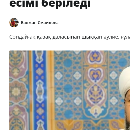
есімі беріледі
Балжан Смаилова
Сондай-ақ қазақ даласынан шыққан әулие, ғұл