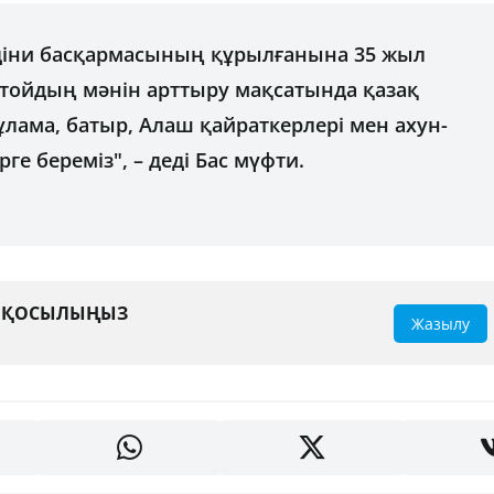
діни басқармасының құрылғанына 35 жыл
тойдың мәнін арттыру мақсатында қазақ
лама, батыр, Алаш қайраткерлері мен ахун-
е береміз", – деді Бас мүфти.
А ҚОСЫЛЫҢЫЗ
Жазылу