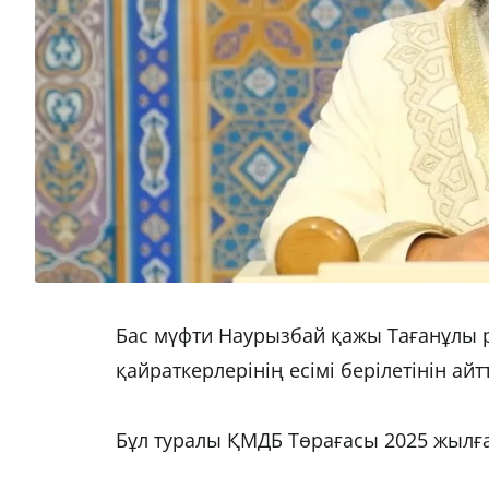
Бас мүфти Наурызбай қажы Тағанұлы
қайраткерлерінің есімі берілетінін ай
Бұл туралы ҚМДБ Төрағасы 2025 жылға