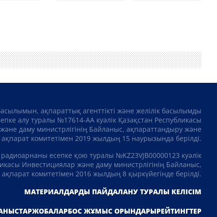
басылымын, ақпараттық агенттікті және желілік басылымды
сепке алу туралы №17614-АА куәлік Қазақстан Республикасы
және даму министрлігінің Байланыс, ақпараттандыру және
ақпарат комитетімен 2019 жылдың 15 наурызында берілді.
 радиоарнаны есепке қою туралы №KZ23VJB00000123 куәлік
икасы Инвестициялар және даму министрлігінің Байланыс,
ақпарат комитетімен 2016 жылдың 8 қыркүйегінде берілді.
МАТЕРИАЛДАРДЫ ПАЙДАЛАНУ ТУРАЛЫ КЕЛІСІМ
АНЫСТАР
ЖОБАЛАР
БОС ЖҰМЫС ОРЫНДАРЫ
РЕЙТИНГТЕР