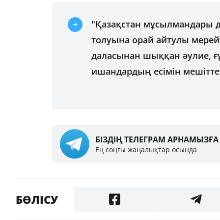
"Қазақстан мұсылмандары 
толуына орай айтулы мерей
даласынан шыққан әулие, ғұ
ишандардың есімін мешіттерг
БІЗДІҢ ТЕЛЕГРАМ АРНАМЫЗҒ
Ең соңғы жаңалықтар осында
БӨЛІСУ