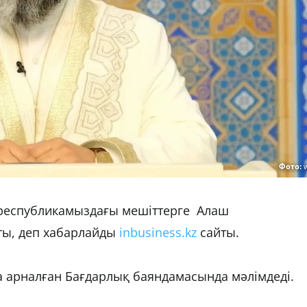
Фото:
 республикамыздағы мешіттерге Алаш
тты, деп хабарлайды
inbusiness.kz
сайты.
 арналған Бағдарлық баяндамасында мәлімдеді.