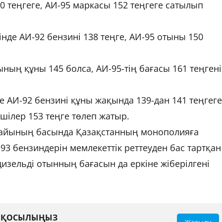
0 теңгеге, АИ-95 маркасы 152 теңгеге сатылып
інде АИ-92 бензині 138 теңге, АИ-95 отыны 150
ының құны 145 болса, АИ-95-тің бағасы 161 теңгені
е АИ-92 бензині құны жақында 139-дан 141 теңгеге
зушілер 153 теңге төлеп жатыр.
 айының басында Қазақстанның монополияға
93 бензиндерін мемлекеттік реттеуден бас тартқан
изельді отынның бағасын да еркіне жіберілгені
А ҚОСЫЛЫҢЫЗ