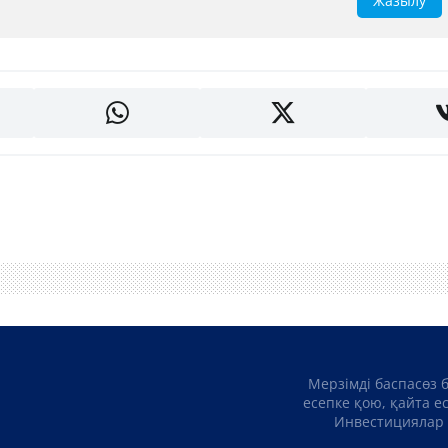
Жазылу
Мерзімді баспасөз 
есепке қою, қайта е
Инвестициялар 