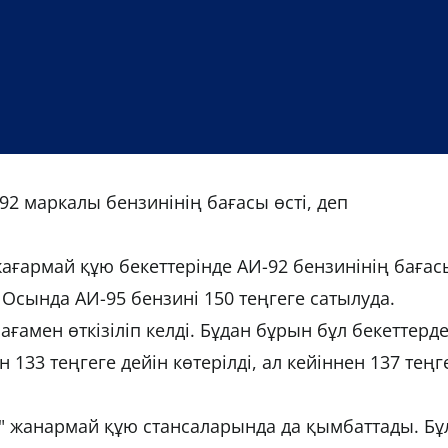
2 маркалы бензинінің бағасы өсті, деп
ағармай құю бекеттерінде АИ-92 бензинінің бағас
і. Осында АИ-95 бензині 150 теңгеге сатылуда.
амен өткізіліп келді. Бұдан бұрын бұл бекеттерд
133 теңгеге дейін көтерілді, ал кейіннен 137 теңг
l" жанармай құю стансаларында да қымбаттады. Бұ