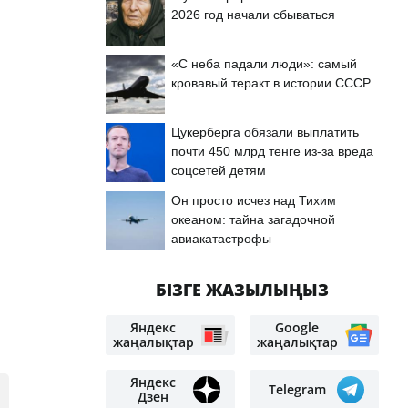
2026 год начали сбываться
«С неба падали люди»: самый
кровавый теракт в истории СССР
Цукерберга обязали выплатить
почти 450 млрд тенге из-за вреда
соцсетей детям
Он просто исчез над Тихим
океаном: тайна загадочной
авиакатастрофы
БІЗГЕ ЖАЗЫЛЫҢЫЗ
Яндекс
Google
жаңалықтар
жаңалықтар
Яндекс
Telegram
Дзен