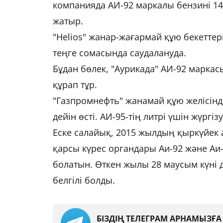
компанияда АИ-92 маркалы бензині 14
жатыр.
"Helios" жанар-жағармай құю бекеттер
теңге сомасында саудалануда.
Бұдан бөлек, "Аурикада" АИ-92 маркас
құрап тұр.
"Газпромнефть" жанамай құю желісінд
дейін өсті. АИ-95-тің литрі үшін жүргі
Еске салайық, 2015 жылдың қыркүйек
қарсы күрес органдары Аи-92 және Аи-
болатын. Өткен жылы 28 маусым күні д
белгілі болды.
БІЗДІҢ ТЕЛЕГРАМ АРНАМЫЗҒ