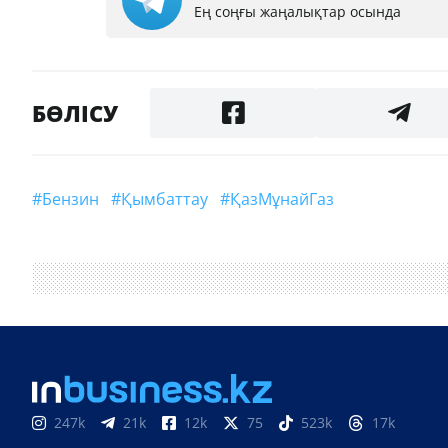
Ең соңғы жаңалықтар осында
БӨЛІСУ
#бензин
#қымбаттау
#ҚазМұнайГаз
247k
21k
12k
75
523k
17k