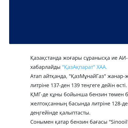
Қазақстанда жоғары сұранысқа ие АИ-9
хабарлайды
"ҚазАқпарат" ХАА.
Атап айтқанда, "ҚазМұнайГаз" жанар-ж
литріне 137-ден 139 теңгеге дейін өст
ҚМГ-де құны бойынша бензин төмен бағ
желтоқсанның басында литріне 128-ден 
деңгейінде қалыптасты.
Сонымен қатар бензин бағасы "Sinooi