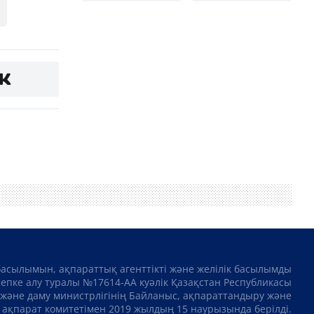
басылымын, ақпараттық агенттікті және желілік басылымды
сепке алу туралы №17614-АА куәлік Қазақстан Республикасы
және даму министрлігінің Байланыс, ақпараттандыру және
ақпарат комитетімен 2019 жылдың 15 наурызында берілді.