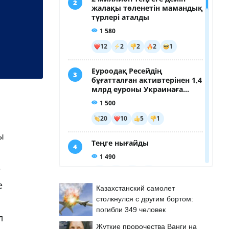
ы
е
е
Казахстанский самолет
столкнулся с другим бортом:
погибли 349 человек
л
Жуткие пророчества Ванги на