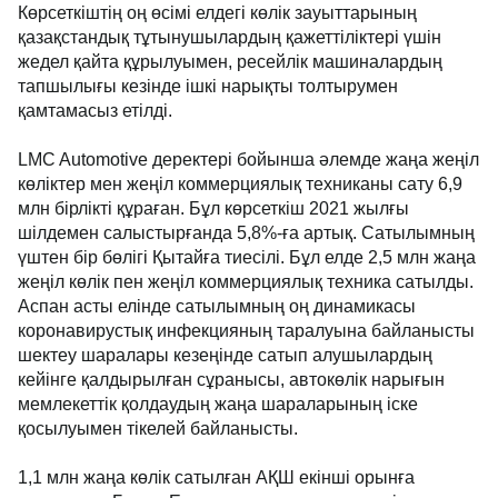
Көрсеткіштің оң өсімі елдегі көлік зауыттарының
қазақстандық тұтынушылардың қажеттіліктері үшін
жедел қайта құрылуымен, ресейлік машиналардың
тапшылығы кезінде ішкі нарықты толтырумен
қамтамасыз етілді.
LMC Automotive деректері бойынша әлемде жаңа жеңіл
көліктер мен жеңіл коммерциялық техниканы сату 6,9
млн бірлікті құраған. Бұл көрсеткіш 2021 жылғы
шілдемен салыстырғанда 5,8%-ға артық. Сатылымның
үштен бір бөлігі Қытайға тиесілі. Бұл елде 2,5 млн жаңа
жеңіл көлік пен жеңіл коммерциялық техника сатылды.
Аспан асты елінде сатылымның оң динамикасы
коронавирустық инфекцияның таралуына байланысты
шектеу шаралары кезеңінде сатып алушылардың
кейінге қалдырылған сұранысы, автокөлік нарығын
мемлекеттік қолдаудың жаңа шараларының іске
қосылуымен тікелей байланысты.
1,1 млн жаңа көлік сатылған АҚШ екінші орынға