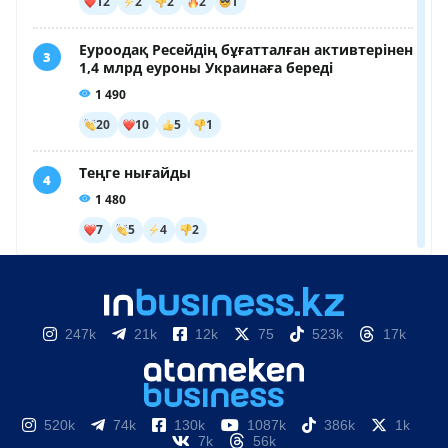
247k
21k
12k
75
523k
17k
520k
74k
130k
1087k
386k
1k
7k
56k