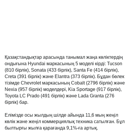
Қазақстандықтар арасында танымал жаңа көліктердің
ондығына Hyundai маркасының 5 моделі кірді: Tucson
(810 бірлік), Sonata (433 бірлік), Santa Fe (414 бірлік),
Creta (391 бірлік) және Elantra (373 бірлік). Бұдан бөлек
тізімде Chevrolet маркасының Cobalt (2796 бірлік) және
Nexia (957 бірлік) моделдері, Kia Sportage (917 бірлік),
Toyota LC Prado (491 бірлік) және Lada Granta (276
бірлік) бар.
Елімізде осы жылдың шілде айында 11,6 мың жеңіл
көлік және жеңіл коммерциялық техника сатылған. Бұл
былтырғы жылға қарағанда 9,1%-ға артық.