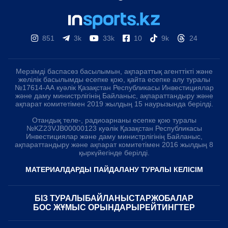
851
3k
33k
10
9k
24
Мерзімді баспасөз басылымын, ақпараттық агенттікті және
желілік басылымды есепке қою, қайта есепке алу туралы
№17614-АА куәлік Қазақстан Республикасы Инвестициялар
және даму министрлігінің Байланыс, ақпараттандыру және
ақпарат комитетімен 2019 жылдың 15 наурызында берілді.
Отандық теле-, радиоарнаны есепке қою туралы
№KZ23VJB00000123 куәлік Қазақстан Республикасы
Инвестициялар және даму министрлігінің Байланыс,
ақпараттандыру және ақпарат комитетімен 2016 жылдың 8
қыркүйегінде берілді.
МАТЕРИАЛДАРДЫ ПАЙДАЛАНУ ТУРАЛЫ КЕЛІСІМ
БІЗ ТУРАЛЫ
БАЙЛАНЫСТАР
ЖОБАЛАР
БОС ЖҰМЫС ОРЫНДАРЫ
РЕЙТИНГТЕР