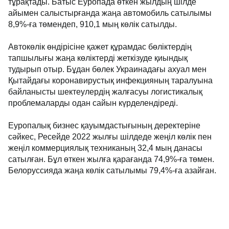
тұрақтады. Батыс Еуропада өткен жылдың шілде
айымен салыстырғанда жаңа автомобиль сатылымы
8,9%-ға төмендеп, 910,1 мың көлік сатылды.
Автокөлік өндірісіне қажет құрамдас бөліктердің
тапшылығы жаңа көліктерді жеткізуде қиындық
тудырып отыр. Бұдан бөлек Украинадағы ахуал мен
Қытайдағы коронавирустық инфекцияның таралуына
байланысты шектеулердің жалғасуы логистикалық
проблемаларды одан сайын күрделендіреді.
Еуропалық бизнес қауымдастығының деректеріне
сәйкес, Ресейде 2022 жылғы шілдеде жеңіл көлік пен
жеңіл коммерциялық техниканың 32,4 мың данасы
сатылған. Бұл өткен жылға қарағанда 74,9%-ға төмен.
Белоруссияда жаңа көлік сатылымы 79,4%-ға азайған.