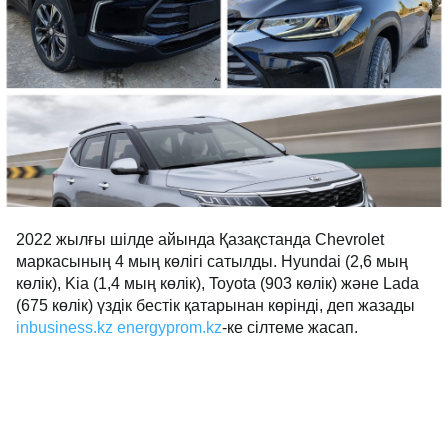
2022 жылғы шілде айында Қазақстанда Chevrolet
маркасының 4 мың көлігі сатылды. Hyundai (2,6 мың
көлік), Kia (1,4 мың көлік), Toyota (903 көлік) және Lada
(675 көлік) үздік бестік қатарынан көрінді, деп жазады
inbusiness.kz
energyprom.kz
-ке сілтеме жасап.