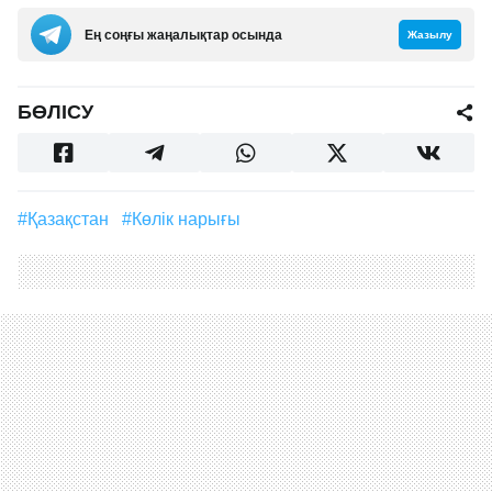
Ең соңғы жаңалықтар осында
Жазылу
БӨЛІСУ
#Қазақстан
#көлік нарығы