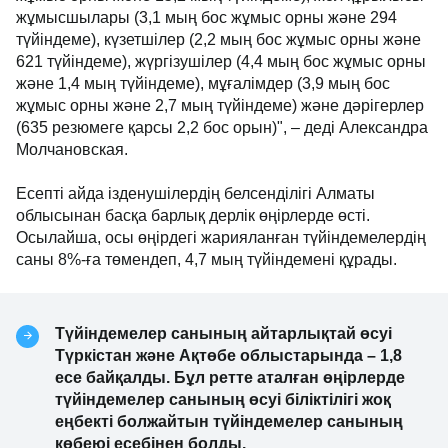
жұмысшылары (3,1 мың бос жұмыс орны және 294
түйіндеме), күзетшілер (2,2 мың бос жұмыс орны және
621 түйіндеме), жүргізушілер (4,4 мың бос жұмыс орны
және 1,4 мың түйіндеме), мұғалімдер (3,9 мың бос
жұмыс орны және 2,7 мың түйіндеме) және дәрігерлер
(635 резюмеге қарсы 2,2 бос орын)", – деді Александра
Молчановская.
Есепті айда ізденушілердің белсенділігі Алматы
облысынан басқа барлық дерлік өңірлерде өсті.
Осылайша, осы өңірдегі жарияланған түйіндемелердің
саны 8%-ға төмендеп, 4,7 мың түйіндемені құрады.
Түйіндемелер санының айтарлықтай өсуі
Түркістан және Ақтөбе облыстарында – 1,8
есе байқалды. Бұл ретте аталған өңірлерде
түйіндемелер санының өсуі біліктілігі жоқ
еңбекті болжайтын түйіндемелер санының
көбеюі есебінен болды.