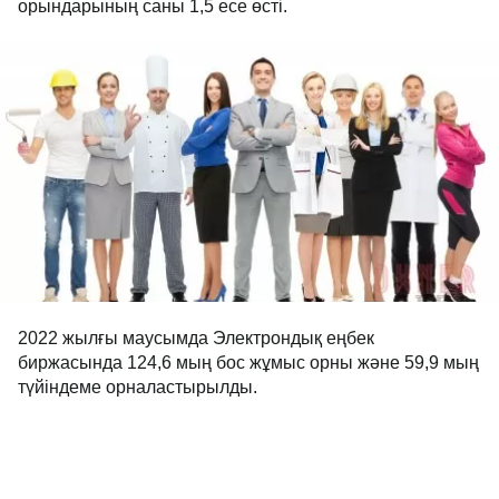
орындарының саны 1,5 есе өсті.
2022 жылғы маусымда Электрондық еңбек
биржасында 124,6 мың бос жұмыс орны және 59,9 мың
түйіндеме орналастырылды.