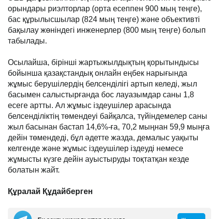
орындары риэлторлар (орта есеппен 900 мың теңге),
бас құрылысшылар (824 мың теңге) және объективті
бақылау жөніндегі инженерлер (800 мың теңге) болып
табылады.
Осылайша, бірінші жартыжылдықтың қорытындысы
бойынша қазақстандық онлайн еңбек нарығында
жұмыс берушілердің белсенділігі артып келеді, жыл
басымен салыстырғанда бос лауазымдар саны 1,8
есеге артты. Ал жұмыс іздеушілер арасында
белсенділіктің төмендеуі байқалса, түйіндемелер саны
жыл басынан бастап 14,6%-ға, 70,2 мыңнан 59,9 мыңға
дейін төмендеді, бұл әдетте жазда, демалыс уақыты
келгенде және жұмыс іздеушілер іздеуді немесе
жұмысты күзге дейін ауыстыруды тоқтатқан кезде
болатын жайт.
Құралай Құдайберген