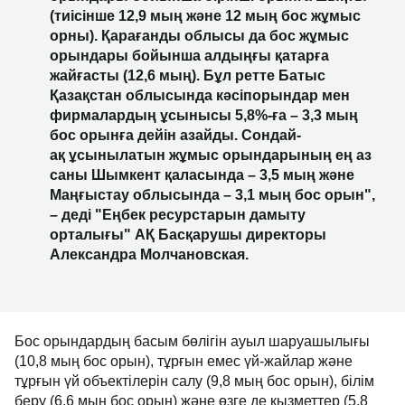
(тиісінше 12,9 мың және 12 мың бос жұмыс
орны). Қарағанды облысы да бос жұмыс
орындары бойынша алдыңғы қатарға
жайғасты (12,6 мың). Бұл ретте Батыс
Қазақстан облысында кәсіпорындар мен
фирмалардың ұсынысы 5,8%-ға – 3,3 мың
бос орынға дейін азайды. Сондай-
ақ ұсынылатын жұмыс орындарының ең аз
саны Шымкент қаласында – 3,5 мың және
Маңғыстау облысында – 3,1 мың бос орын",
– деді "Еңбек ресурстарын дамыту
орталығы" АҚ Басқарушы директоры
Александра Молчановская.
Бос орындардың басым бөлігін ауыл шаруашылығы
(10,8 мың бос орын), тұрғын емес үй-жайлар және
тұрғын үй объектілерін салу (9,8 мың бос орын), білім
беру (6,6 мың бос орын) және өзге де қызметтер (5,8