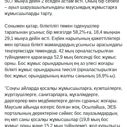
50,7 мыңға дейін 2 еседен астам өсті. Оның бір себебі
– ауыл шаруашылығындағы маусымдық жұмыстарға
жұмысшыларды тарту.
Сонымен қатар, біліктілігі төмен ізденушілер
тарапынан ұсыныс бір мезгілде 58,2%-ға, 18,4 мыңнан
29,1 мыңға дейін өсті. Еңбек нарығының қажеттіліктері
мен орташа білікті мамандардың ұсынысы арасындағы
теңгерімсіздік төмендеді, 42 мың орналастырылған
түйіндемеге қарағанда 52,9 мың белсенді бос жұмыс
орны. Бос жұмыс орындарының ең аз үлесі жоғары
білікті жұмыс орындарына тиесілі (орналастырылған
бос жұмыс орындарының жалпы санының 16,9%-ы).
"Соңғы айларда қосалқы жұмысшыларға, күзетшілерге,
жүргізушілерге, санитарларға, мұғалімдерге,
дәрігерлер мен медбикелерге деген сұраныс жоғары.
Маусым айында өзгеріс болған жоқ. Осылайша, ЭЕБ
порталының деректеріне сәйкес бос лауазымдардың
ең көп саны қосалқы жұмысшылар (19,8 мың бос
жұмыс орны және 15,2 мың түйіндеме), жол құрылысы