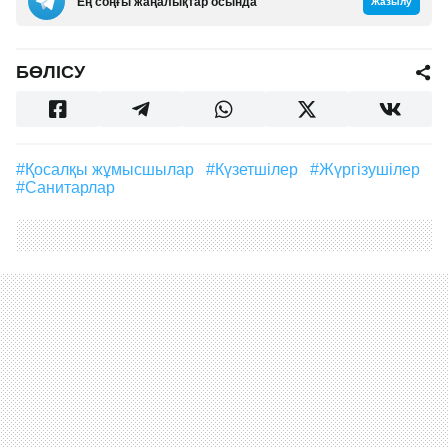
Ең соңғы жаңалықтар осында
Жазылу
БӨЛІСУ
#Қосалқы жұмысшылар
#күзетшілер
#жүргізушілер
#санитарлар