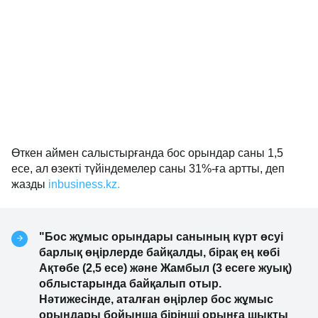
Өткен аймен салыстырғанда бос орындар саны 1,5
есе, ал өзекті түйіндемелер саны 31%-ға артты, деп
жазды
inbusiness.kz.
"Бос жұмыс орындары санының күрт өсуі
барлық өңірлерде байқалды, бірақ ең көбі
Ақтөбе (2,5 есе) және Жамбыл (3 есеге жуық)
облыстарында байқалып отыр.
Нәтижесінде, аталған өңірлер бос жұмыс
орындары бойынша бірінші орынға шықты