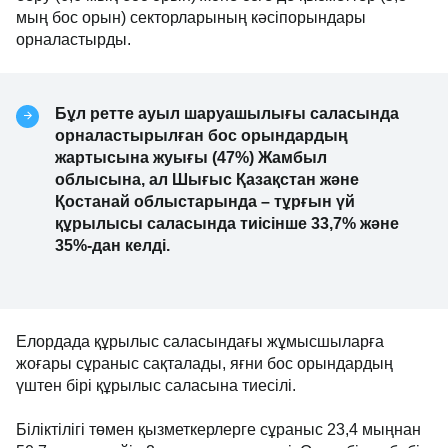
мың бос орын) секторларының кәсіпорындары
орналастырды.
Бұл ретте ауыл шаруашылығы саласында
орналастырылған бос орындардың
жартысына жуығы (47%) Жамбыл
облысына, ал Шығыс Қазақстан және
Қостанай облыстарында – тұрғын үй
құрылысы саласында тиісінше 33,7% және
35%-дан келді.
Елордада құрылыс саласындағы жұмысшыларға
жоғары сұраныс сақталады, яғни бос орындардың
үштен бірі құрылыс саласына тиесілі.
Біліктілігі төмен қызметкерлерге сұраныс 23,4 мыңнан