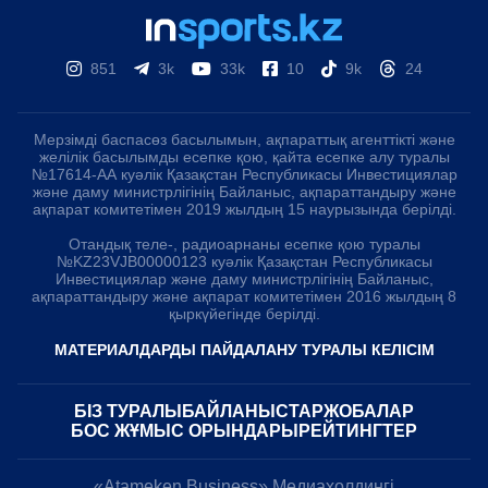
851
3k
33k
10
9k
24
Мерзімді баспасөз басылымын, ақпараттық агенттікті және
желілік басылымды есепке қою, қайта есепке алу туралы
№17614-АА куәлік Қазақстан Республикасы Инвестициялар
және даму министрлігінің Байланыс, ақпараттандыру және
ақпарат комитетімен 2019 жылдың 15 наурызында берілді.
Отандық теле-, радиоарнаны есепке қою туралы
№KZ23VJB00000123 куәлік Қазақстан Республикасы
Инвестициялар және даму министрлігінің Байланыс,
ақпараттандыру және ақпарат комитетімен 2016 жылдың 8
қыркүйегінде берілді.
МАТЕРИАЛДАРДЫ ПАЙДАЛАНУ ТУРАЛЫ КЕЛІСІМ
БІЗ ТУРАЛЫ
БАЙЛАНЫСТАР
ЖОБАЛАР
БОС ЖҰМЫС ОРЫНДАРЫ
РЕЙТИНГТЕР
«Atameken Business» Медиахолдингі