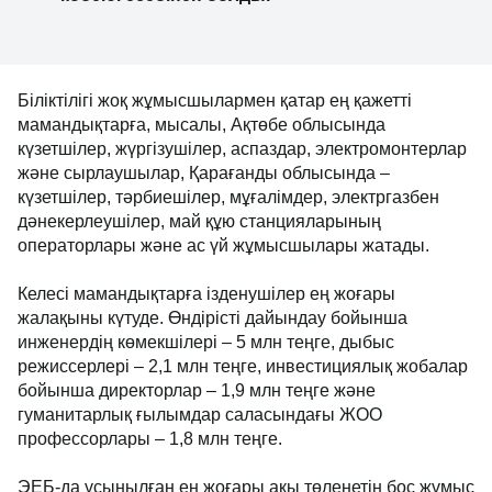
Біліктілігі жоқ жұмысшылармен қатар ең қажетті
мамандықтарға, мысалы, Ақтөбе облысында
күзетшілер, жүргізушілер, аспаздар, электромонтерлар
және сырлаушылар, Қарағанды облысында –
күзетшілер, тәрбиешілер, мұғалімдер, электргазбен
дәнекерлеушілер, май құю станцияларының
операторлары және ас үй жұмысшылары жатады.
Келесі мамандықтарға ізденушілер ең жоғары
жалақыны күтуде. Өндірісті дайындау бойынша
инженердің көмекшілері – 5 млн теңге, дыбыс
режиссерлері – 2,1 млн теңге, инвестициялық жобалар
бойынша директорлар – 1,9 млн теңге және
гуманитарлық ғылымдар саласындағы ЖОО
профессорлары – 1,8 млн теңге.
ЭЕБ-да ұсынылған ең жоғары ақы төленетін бос жұмыс