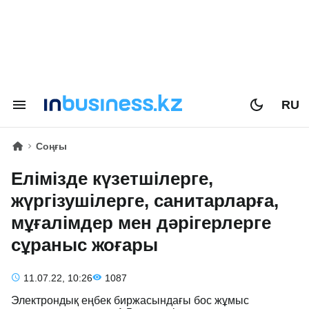
RU
Соңғы
Елімізде күзетшілерге,
жүргізушілерге, санитарларға,
мұғалімдер мен дәрігерлерге
сұраныс жоғары
11.07.22, 10:26
1087
Электрондық еңбек биржасындағы бос жұмыс