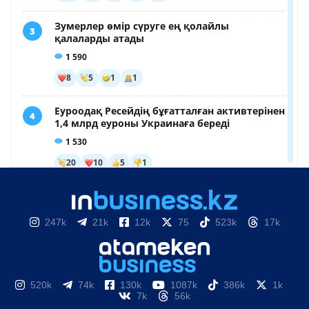
247k
21k
12k
75
523k
17k
520k
74k
130k
1087k
386k
1k
7k
56k