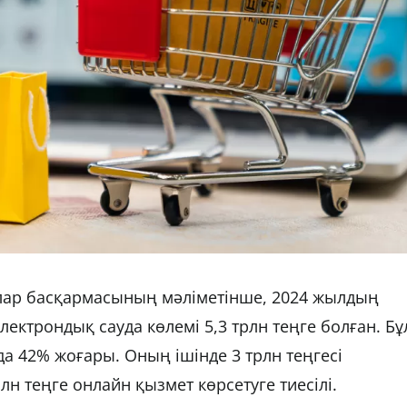
ялар басқармасының мәліметінше, 2024 жылдың
трондық сауда көлемі 5,3 трлн теңге болған. Бұ
а 42% жоғары. Оның ішінде 3 трлн теңгесі
лн теңге онлайн қызмет көрсетуге тиесілі.