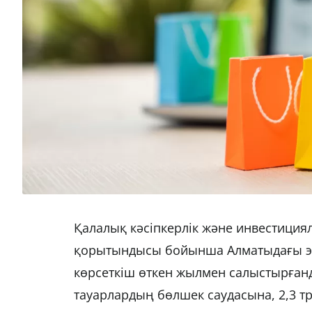
Қалалық кәсіпкерлік және инвестици
қорытындысы бойынша Алматыдағы элек
көрсеткіш өткен жылмен салыстырғанд
тауарлардың бөлшек саудасына, 2,3 тр