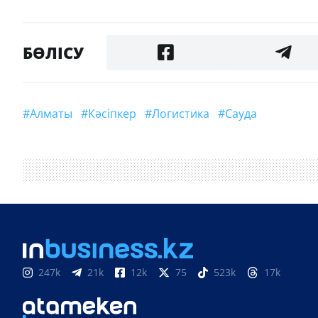
БӨЛІСУ
#Алматы
#кәсіпкер
#логистика
#Сауда
247k
21k
12k
75
523k
17k