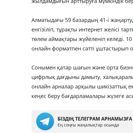
жылдамдығын арттыруға мүмкіндік бер
Алматыдағы 59 базардың 41-і жаңарту
енгізіліп, тұрақты интернет желісі та
төлем аймақтары жүйеленіп келеді. 10
онлайн форматпен сәтті ұштастырып о
Сонымен қатар шағын және орта бизн
цифрлық дағдыны дамыту, халықаралы
онлайн арналар арқылы шикізаттық еме
кеңес беру бағдарламалары жүзеге а
БІЗДІҢ ТЕЛЕГРАМ АРНАМЫЗҒ
Ең соңғы жаңалықтар осында