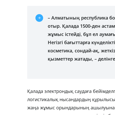
– Алматының республика бо
отыр. Қалада 1500-ден аста
жұмыс істейді, бұл ел аума
Негізгі бағыттарға күнделік
косметика, сондай-ақ, жеткі
қызметтер жатады, – делінг
Қалада электрондық саудаға бейімделг
логистикалық нысандардың құрылысы 
жаңа жұмыс орындарының ашылуына, 