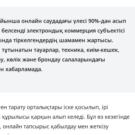
йынша онлайн саудадағы үлесі 90%-дан асып
м белсенді электрондық коммерция субъектісі
ғында тіркелгендердің шамамен жартысы.
ті тұтынатын тауарлар, техника, киім-кешек,
зу, көлік және брондау салаларындағы
ен хабарламада.
ен тарату орталықтары іске қосылып, ірі
құрылысы қарқын алып келеді. Бұл өз кезегінде
онлайн тапсырыс қабылдау мен жеткізу