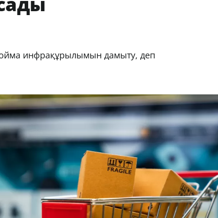
сады
 қойма инфрақұрылымын дамыту, деп