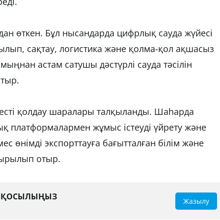
еді.
дан өткен. Бұл нысандарда цифрлық сауда жүйесі
ртылып, сақтау, логистика және қолма-қол ақшасыз
 мыңнан астам сатушы дәстүрлі сауда тәсілін
тыр.
есті қолдау шаралары талқыланды. Шаһарда
қ платформалармен жұмыс істеуді үйрету және
с өнімді экспорттауға бағытталған білім және
сырылып отыр.
А ҚОСЫЛЫҢЫЗ
Жазылу