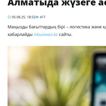
Алматыда жүзеге а
05.08.25, 18:52
417
Маңызды бағыттардың бірі – логистика және
хабарлайды
сайты.
inbusiness.kz