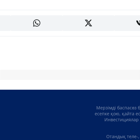
Мерзімді баспасөз 
есепке қою, қайта е
Инвестициялар 
Отандық теле-,