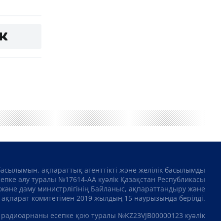
басылымын, ақпараттық агенттікті және желілік басылымды
сепке алу туралы №17614-АА куәлік Қазақстан Республикасы
және даму министрлігінің Байланыс, ақпараттандыру және
ақпарат комитетімен 2019 жылдың 15 наурызында берілді.
 радиоарнаны есепке қою туралы №KZ23VJB00000123 куәлік