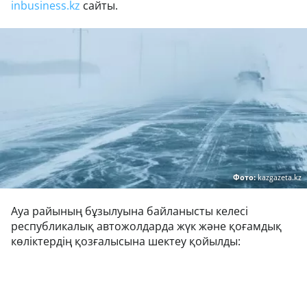
inbusiness.kz
сайты.
Фото:
kazgazeta.kz
Ауа райының бұзылуына байланысты келесі
республикалық автожолдарда жүк және қоғамдық
көліктердің қозғалысына шектеу қойылды: