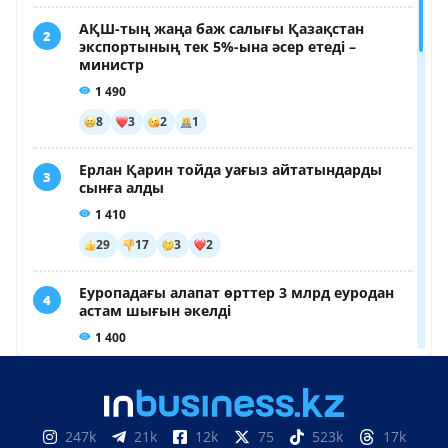
247k
21k
12k
75
523k
17k