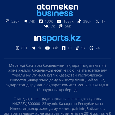
520k
74k
130k
1087k
386k
1k
7k
56k
851
3k
33k
10
9k
24
Мерзімді баспасөз басылымын, ақпараттық агенттікті
және желілік басылымды есепке қою, қайта есепке алу
туралы №17614-АА куәлік Қазақстан Республикасы
Инвестициялар және даму министрлігінің Байланыс,
ақпараттандыру және ақпарат комитетімен 2019 жылдың
15 наурызында берілді.
Отандық теле-, радиоарнаны есепке қою туралы
№KZ23VJB00000123 куәлік Қазақстан Республикасы
Инвестициялар және даму министрлігінің Байланыс,
ақпараттандыру және ақпарат комитетімен 2016 жылдың 8