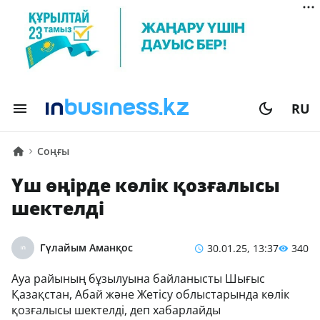
RU
Соңғы
Үш өңірде көлік қозғалысы
шектелді
Гүлайым Аманқос
30.01.25, 13:37
340
Ауа райының бұзылуына байланысты Шығыс
Қазақстан, Абай және Жетісу облыстарында көлік
қозғалысы шектелді, деп хабарлайды