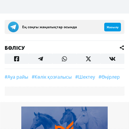
Ең соңғы жаңалықтар осында
Жазылу
БӨЛІСУ
#ауа райы
#көлік қозғалысы
#Шектеу
#өңірлер