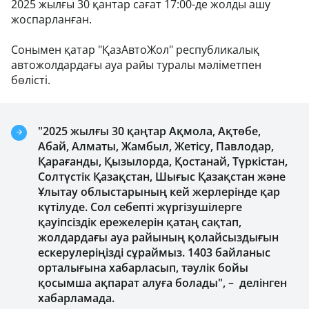
2025 жылғы 30 қантар сағат 17:00-де жолды ашу
жоспарланған.
Сонымен қатар "ҚазАвтоЖол" республикалық
автожолдардағы ауа райы туралы мәліметпен
бөлісті.
"2025 жылғы 30 қаңтар Ақмола, Ақтөбе,
Абай, Алматы, Жамбыл, Жетісу, Павлодар,
Қарағанды, Қызылорда, Қостанай, Түркістан,
Солтүстік Қазақстан, Шығыс Қазақстан және
Ұлытау облыстарының кей жерлерінде қар
күтілуде. Сол себепті жүргізушілерге
қауіпсіздік ережелерін қатаң сақтап,
жолдардағы ауа райының қолайсыздығын
ескерулеріңізді сұраймыз. 1403 байланыс
орталығына хабарласып, тәулік бойы
қосымша ақпарат алуға болады", – делінген
хабарламада.