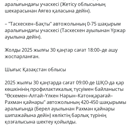
аралығындағы учаскесі (Жетісу облысының
шекарасынан Аягөз қаласына дейін).
– "Таскескен–Бақты" автожолының 0-75 шақырым
аралығындағы учаскесі (Таскескен ауылынан Үржар
ауылына дейін).
Жолды 2025 жылғы 30 қаңтар сағат 18:00–де ашу
жоспарланған.
Шығыс Қазақстан облысы
2025 жылғы 30 қаңтарда сағат 09:00-де ШҚО-да қар
көшкінінің профилактикалық түсуімен байланысты
"Өскемен–Алтай–Үлкен Нарын–Катонқарағай–
Рахман қайнары" автожолының 420-450 шақырымы
аралығында (Берел ауылынан Рахман қайнары
шипажайына дейін) көліктің барлық түрінің
қозғалысына шектеу қойылды.