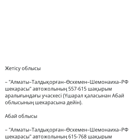
Жетісу облысы
– "Алматы–Талдықорған–Өскемен–Шемонаиха–РФ
шекарасы" автожолының 557-615 шақырым
аралығындағы учаскесі (Үшарал қаласынан Абай
облысының шекарасына дейін).
Абай облысы
– "Алматы–Талдықорған–Өскемен–Шемонаиха–РФ
шекарасы" автожолының 615-768 шақырым