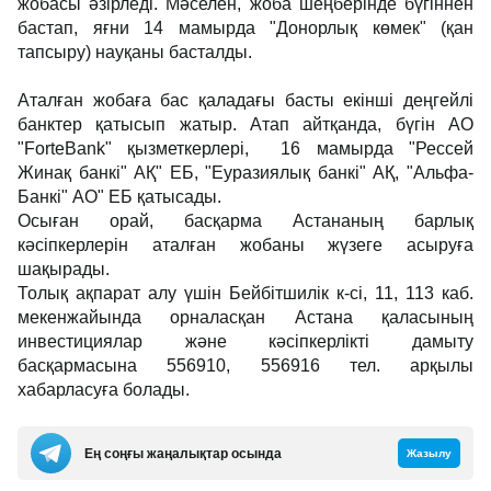
жобасы әзірледі. Мәселен, жоба шеңберінде бүгіннен
бастап, яғни 14 мамырда "Донорлық көмек" (қан
тапсыру) науқаны басталды.
Аталған жобаға бас қаладағы басты екінші деңгейлі
банктер қатысып жатыр. Атап айтқанда, бүгін АО
"ForteBank" қызметкерлері, 16 мамырда "Рессей
Жинақ банкі" АҚ" ЕБ, "Еуразиялық банкі" АҚ, "Альфа-
Банкі" АО" ЕБ қатысады.
Осыған орай, басқарма Астананың барлық
кәсіпкерлерін аталған жобаны жүзеге асыруға
шақырады.
Толық ақпарат алу үшін Бейбітшилік к-сі, 11, 113 каб.
мекенжайында орналасқан Астана қаласының
инвестициялар және кәсіпкерлікті дамыту
басқармасына 556910, 556916 тел. арқылы
хабарласуға болады.
Ең соңғы жаңалықтар осында
Жазылу