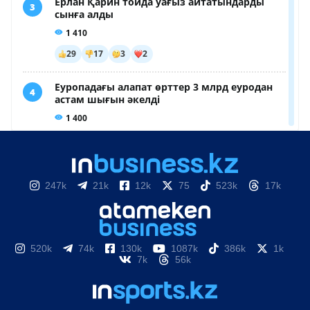
247k
21k
12k
75
523k
17k
520k
74k
130k
1087k
386k
1k
7k
56k