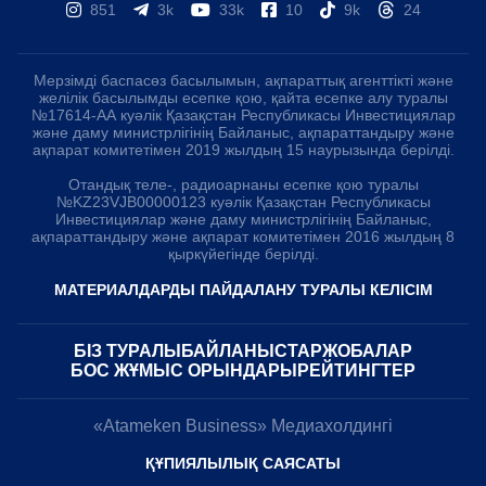
851
3k
33k
10
9k
24
Мерзімді баспасөз басылымын, ақпараттық агенттікті және
желілік басылымды есепке қою, қайта есепке алу туралы
№17614-АА куәлік Қазақстан Республикасы Инвестициялар
және даму министрлігінің Байланыс, ақпараттандыру және
ақпарат комитетімен 2019 жылдың 15 наурызында берілді.
Отандық теле-, радиоарнаны есепке қою туралы
№KZ23VJB00000123 куәлік Қазақстан Республикасы
Инвестициялар және даму министрлігінің Байланыс,
ақпараттандыру және ақпарат комитетімен 2016 жылдың 8
қыркүйегінде берілді.
МАТЕРИАЛДАРДЫ ПАЙДАЛАНУ ТУРАЛЫ КЕЛІСІМ
БІЗ ТУРАЛЫ
БАЙЛАНЫСТАР
ЖОБАЛАР
БОС ЖҰМЫС ОРЫНДАРЫ
РЕЙТИНГТЕР
«Atameken Business» Медиахолдингі
ҚҰПИЯЛЫЛЫҚ САЯСАТЫ