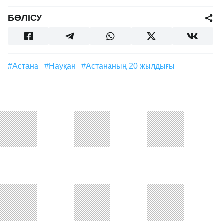
БӨЛІСУ
#Астана
#науқан
#Астананың 20 жылдығы