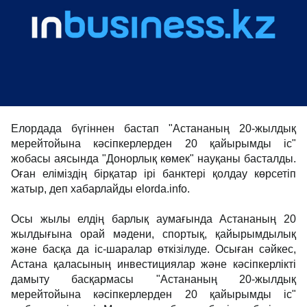
Елордада бүгіннен бастап "Астананың 20-жылдық
мерейтойына кәсіпкерлерден 20 қайырымды іс"
жобасы аясында "Донорлық көмек" науқаны басталды.
Оған еліміздің бірқатар ірі банктері қолдау көрсетіп
жатыр, деп хабарлайды elorda.info.
Осы жылы елдің барлық аумағында Астананың 20
жылдығына орай мәдени, спортық, қайырымдылық
және басқа да іс-шаралар өткізілуде. Осыған сәйкес,
Астана қаласының инвестициялар және кәсіпкерлікті
дамыту басқармасы "Астананың 20-жылдық
мерейтойына кәсіпкерлерден 20 қайырымды іс"